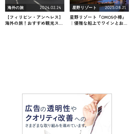
2024.02.24
2025.08.21
海外の旅
星野リゾート
【フィリピン・アンヘレス】
星野リゾート『OMO5小樽』
海外の旅！おすすめ観光スポ
｜優雅な船上でワインとお寿
ットやグルメをリポート
司のマリアージュを味わう
「小樽運河ワインクルージン
グ」開催