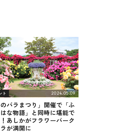
2024.05.09
ント
春のバラまつり」開催で「ふ
のはな物語」と同時に堪能で
る！あしかがフラワーパーク
バラが満開に