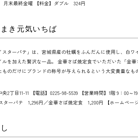
】月末最終金曜 【料金】ダブル 324円
のまき元気いちば
イスターパテ」は、宮城県産の牡蠣をふんだんに使用し、白ワ
イルを加えた贅沢な一品。 金華さば焼定食でいただいた「金華
たものだけにブランドの称号が与えられるという大変貴重なも
丁目11-11 【電話】0225-98-5539 【営業時間】1階 9：0
ーパテ 1,296円／金華さば焼定食 1,200円 【ホームページ】genki
いし