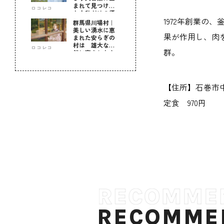
まれて見つけ
ロコレコ
た！私だけの優
1972年創業
しい自分時間
群馬県川場村｜
美しい湧水に恵
果が作用し、肉
まれた安らぎの
村は 雄大な自
ロコレコ
群。
然に育まれた心
のふるさと
【住所】石巻市中央
定食 970円
RECOMME