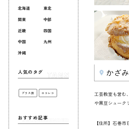
北海道
東北
関東
中部
近畿
四国
中国
九州
沖縄
かざ
人気のタグ
工芸教室も営む
プラス旅
ロコレコ
や黒豆シューク
おすすめ記事
【住所】石巻市日和