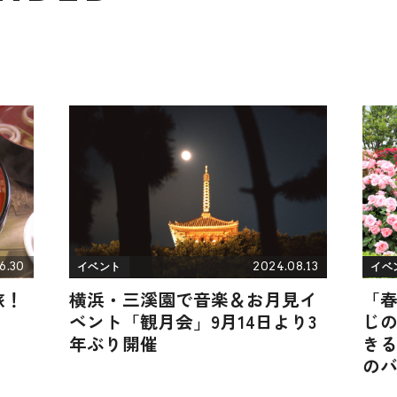
6.30
2024.08.13
イベント
イベ
旅！
横浜・三溪園で音楽＆お月見イ
「
ベント「観月会」9月14日より3
じ
年ぶり開催
き
の