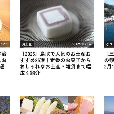
9.27
2025.07.14
お土産
ゲス
宇治
【2025】鳥取で人気のお土産お
【
人お
すすめ25選｜定番のお菓子から
の観
選
おしゃれなお土産・雑貨まで幅
2月
広く紹介