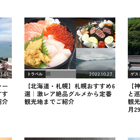
1.01
2022.10.27
トラベル
ゲス
レー
【北海道・札幌】札幌おすすめ6
【
すす
選｜激レア絶品グルメから定番
と
紹介
観光地までご紹介
観光
月2