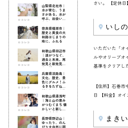
さい。 【定休日
山梨県北杜市｜
水が育む、うま
さがある。水が
呼ぶ、出会いが
ロコレコ
ある。
いし
奈良県橿原市｜
歴史と美食の大
和路はじまりの
地に、ふれる
ロコレコ
いただいた「オ
和歌山県田辺市
｜道がつなぐ、
ルやオリーブオ
過去と未来。再
発見と新発見の
基準をクリアし
ロコレコ
待つ街へ
兵庫県淡路島｜
文化、歴史、景
色にグルメ！ふ
【住所】石巻市中央2
るきをたずねて
ロコレコ
新しきを知る旅
日 【料金】オイスタ
和歌山県湯浅町
｜海と山の恵み
がつむぐまち 懐
かしいと新しい
ロコレコ
に出会う旅
まき
長野県野辺山｜
ゆったり、のん
びり大自然に囲