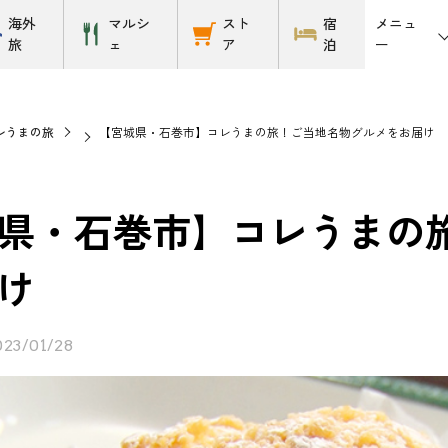
メニュ
海外
マルシ
スト
宿
ー
旅
ェ
ア
泊
レうまの旅
【宮城県・石巻市】コレうまの旅！ご当地名物グルメをお届け
県・石巻市】コレうまの
け
023/01/28