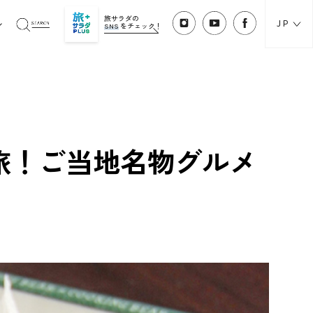
旅サラダの
JP
SNS
をチェック！
旅！ご当地名物グルメ