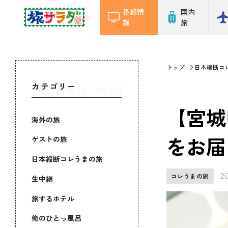
番組情
国内
報
旅
トップ
日本縦断コ
カテゴリー
【宮城
海外の旅
をお届
ゲストの旅
日本縦断コレうまの旅
2
コレうまの旅
生中継
旅するホテル
俺のひとっ風呂