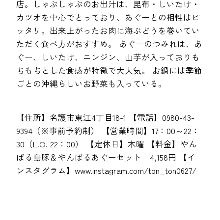
店。しゃぶしゃぶのお出汁は、昆布・しいたけ・
カツオを中心でとっており、あぐーとの相性はピ
ッタリ。出来上がったお肉に海ぶどうを巻いてい
ただく食べ方がおすすめ。 あぐーのつみれは、あ
ぐー、しいたけ、ニンジン、山芋が入っておりも
ちもちとした食感が特徴で大人気。 お鍋には季節
ごとの沖縄らしいお野菜も入っている。
【住所】名護市東江4丁目18-1 【電話】0980-43-
9394（※事前予約制） 【営業時間】17：00～22：
30（L.O. 22：00） 【定休日】木曜 【料金】やん
ばる島豚＆やんばるあぐーセット 4,158円 【イ
ンスタグラム】www.instagram.com/ton_ton0627/