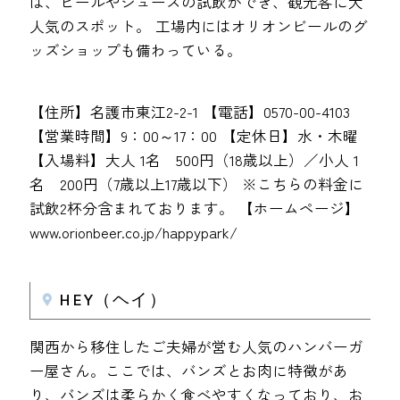
は、ビールやジュースの試飲ができ、観光客に大
人気のスポット。 工場内にはオリオンビールのグ
ッズショップも備わっている。
【住所】名護市東江2-2-1 【電話】0570-00-4103
【営業時間】9：00～17：00 【定休日】水・木曜
【入場料】大人 1名 500円（18歳以上）／小人 1
名 200円（7歳以上17歳以下） ※こちらの料金に
試飲2杯分含まれております。 【ホームページ】
www.orionbeer.co.jp/happypark/
HEY（ヘイ）
関西から移住したご夫婦が営む人気のハンバーガ
ー屋さん。ここでは、バンズとお肉に特徴があ
り、バンズは柔らかく食べやすくなっており、お