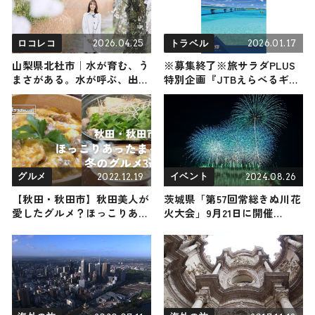
2026.04.25
2026.01.17
ロコレコ
トラベル
山梨県北杜市｜水が育む、う
※募集終了※旅サラダPLUS
まさがある。水が呼ぶ、出会
特別企画『JTBえらべるギフ
いがある。
トたびもの撰華 柊』(33,660
円税込コース)2名様にプレゼ
ント！
2022.12.19
2024.08.26
グルメ
イベント
【秋田・秋田市】秋田美人が
茨城県「第57回常総きぬ川花
愛したグルメ？ほっこりあっ
火大会」9月21日に開催
たまる冬のグルメ3選
13,000発が秋の夜空彩る