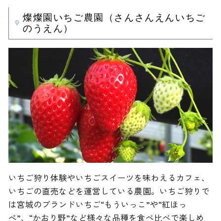
燦燦園いちご農園（さんさんえんいちご
のうえん）
いちご狩り体験やいちごスイーツを味わえるカフェ、
いちごの直売などを運営している農園。いちご狩りで
は宮城のブランドいちご“もういっこ”や“紅ほっ
ぺ”、“かおり野”など様々な品種を食べ比べで楽しめ