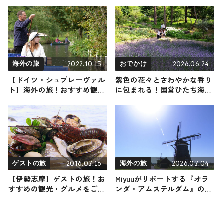
光スポットやグルメをリポー
の人おすすめのご当地名物グ
ト 2024年8月3日放送
ルメ3選 2026年5月23日放送
2022.10.15
2026.06.24
海外の旅
おでかけ
【ドイツ・シュプレーヴァル
紫色の花々とさわやかな香り
ト】海外の旅！おすすめ観光
に包まれる！国営ひたち海浜
スポットやグルメをリポート
公園「香りの谷」のラベンダ
ーが7/4頃まで見ごろ！カレ
ーやコーラの香りのハーブも
/ 茨城県
2016.07.16
2026.07.04
ゲストの旅
海外の旅
【伊勢志摩】ゲストの旅！お
Miyuuがリポートする『オラ
すすめの観光・グルメをご紹
ンダ・アムステルダム』の
介
旅！おすすめ観光スポットや
グルメを紹介 2026年7月4日
放送