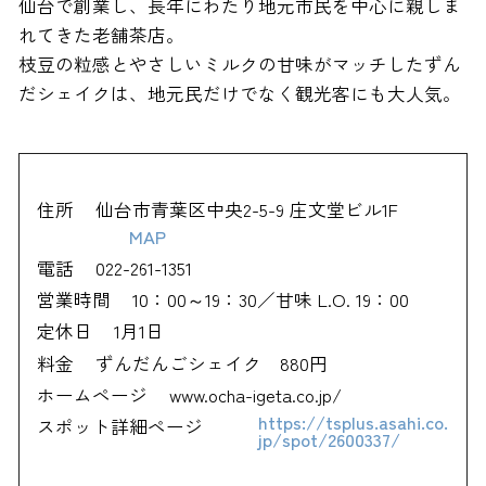
仙台で創業し、長年にわたり地元市民を中心に親しま
れてきた老舗茶店。
枝豆の粒感とやさしいミルクの甘味がマッチしたずん
だシェイクは、地元民だけでなく観光客にも大人気。
住所
仙台市青葉区中央2-5-9 庄文堂ビル1F
MAP
電話
022-261-1351
営業時間
10：00～19：30／甘味 L.O. 19：00
定休日
1月1日
料金
ずんだんごシェイク 880円
ホームページ
www.ocha-igeta.co.jp/
https://tsplus.asahi.co.
スポット詳細ページ
jp/spot/2600337/