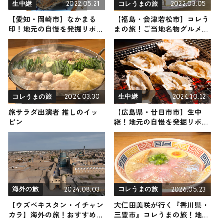
2022.05.21
2022.03.05
生中継
コレうまの旅
【愛知・岡崎市】なかまる
【福島・会津若松市】コレう
印！地元の自慢を発掘リポー
まの旅！ご当地名物グルメを
ト
お届け
2024.03.30
2024.10.12
コレうまの旅
生中継
旅サラダ出演者 推しのイッ
【広島県・廿日市市】生中
ピン
継！地元の自慢を発掘リポー
ト 2024年10月12日放送
2024.08.03
2026.05.23
海外の旅
コレうまの旅
【ウズベキスタン・イチャン
大仁田美咲が行く『香川県・
カラ】海外の旅！おすすめ観
三豊市』コレうまの旅！地元