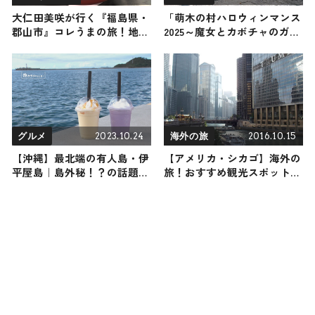
大仁田美咲が行く『福島県・
「萌木の村ハロウィンマンス
郡山市』コレうまの旅！地元
2025～魔女とカボチャのガー
の人おすすめのご当地名物グ
デンパーティー」（10月1日
ルメ4選 2025年11月15日放送
～31日）が開催！ 約1000個の
カボチャがガーデンを彩る /
山梨県・萌木の村
2023.10.24
2016.10.15
グルメ
海外の旅
【沖縄】最北端の有人島・伊
【アメリカ・シカゴ】海外の
平屋島｜島外秘！？の話題の
旅！おすすめ観光スポットや
お酒と地元民から愛されるグ
グルメをリポート
ルメスポット４選