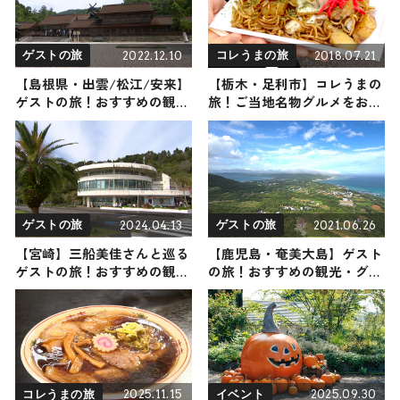
2022.12.10
2018.07.21
ゲストの旅
コレうまの旅
【島根県・出雲/松江/安来】
【栃木・足利市】コレうまの
ゲストの旅！おすすめの観
旅！ご当地名物グルメをお届
光・グルメをご紹介
け
2024.04.13
2021.06.26
ゲストの旅
ゲストの旅
【宮崎】三船美佳さんと巡る
【鹿児島・奄美大島】ゲスト
ゲストの旅！おすすめの観
の旅！おすすめの観光・グル
光・グルメをご紹介 2024年4
メをご紹介 2021年6月26日放
月13日放送
送
2025.11.15
2025.09.30
コレうまの旅
イベント