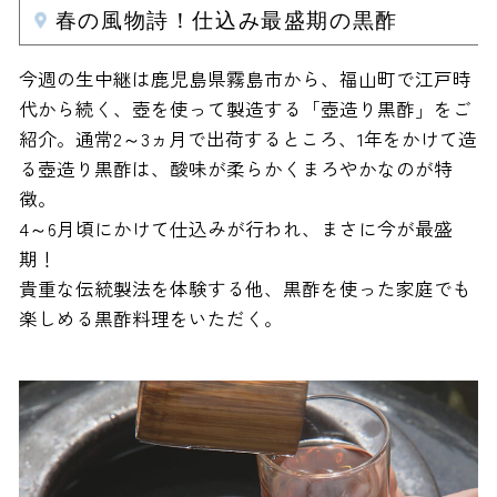
春の風物詩！仕込み最盛期の黒酢
今週の生中継は鹿児島県霧島市から、福山町で江戸時
代から続く、壺を使って製造する「壺造り黒酢」をご
紹介。通常2～3ヵ月で出荷するところ、1年をかけて造
る壺造り黒酢は、酸味が柔らかくまろやかなのが特
徴。
4～6月頃にかけて仕込みが行われ、まさに今が最盛
期！
貴重な伝統製法を体験する他、黒酢を使った家庭でも
楽しめる黒酢料理をいただく。