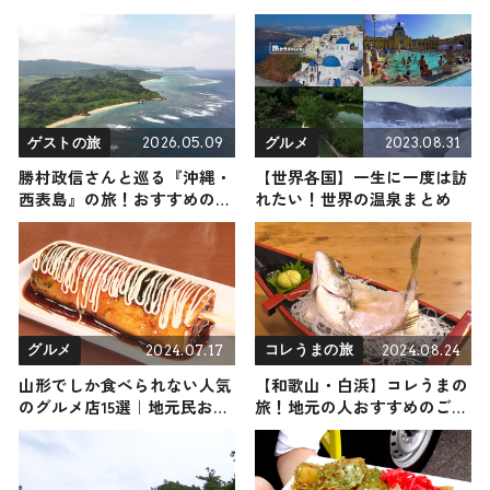
2026.05.09
2023.08.31
ゲストの旅
グルメ
勝村政信さんと巡る『沖縄・
【世界各国】一生に一度は訪
西表島』の旅！おすすめの観
れたい！世界の温泉まとめ
光・グルメをご紹介 2026年5
月9日放送
2024.07.17
2024.08.24
グルメ
コレうまの旅
山形でしか食べられない人気
【和歌山・白浜】コレうまの
のグルメ店15選｜地元民おす
旅！地元の人おすすめのご当
すめのご当地名物や知る人ぞ
地名物グルメ3選 2024年8月
知るお店など
24日放送