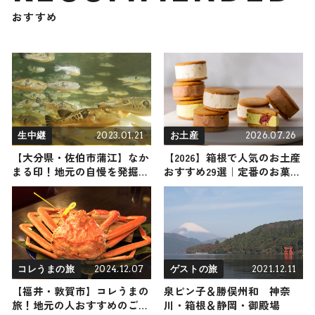
おすすめ
2023.01.21
2026.07.26
生中継
お土産
【大分県・佐伯市蒲江】なか
【2026】箱根で人気のお土産
まる印！地元の自慢を発掘リ
おすすめ29選｜定番のお菓子
ポート
から箱根限定、女性向け、雑
貨まで幅広く紹介
2024.12.07
2021.12.11
コレうまの旅
ゲストの旅
【福井・敦賀市】コレうまの
泉ピン子＆勝俣州和 神奈
旅！地元の人おすすめのご当
川・箱根＆静岡・御殿場