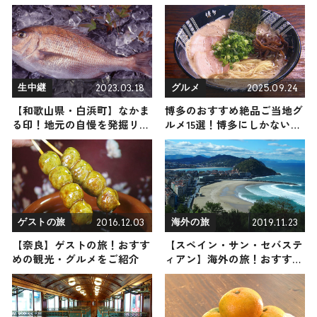
地名物グルメ3選 2024年12月
7日放送
2023.03.18
2025.09.24
生中継
グルメ
【和歌山県・白浜町】なかま
博多のおすすめ絶品ご当地グ
る印！地元の自慢を発掘リポ
ルメ15選！博多にしかない名
ート
物から人気の名店14選も紹介
2016.12.03
2019.11.23
ゲストの旅
海外の旅
【奈良】ゲストの旅！おすす
【スペイン・サン・セバステ
めの観光・グルメをご紹介
ィアン】海外の旅！おすすめ
観光スポットやグルメをリポ
ート