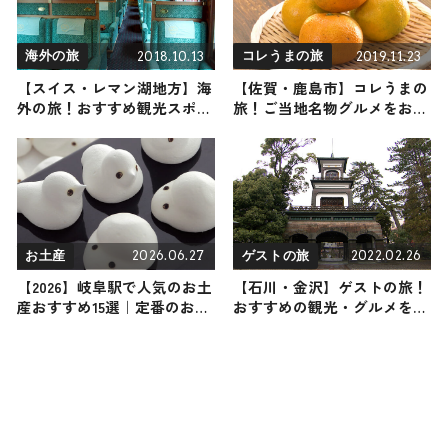
2018.10.13
2019.11.23
海外の旅
コレうまの旅
【スイス・レマン湖地方】海
【佐賀・鹿島市】コレうまの
外の旅！おすすめ観光スポッ
旅！ご当地名物グルメをお届
トやグルメをリポート
け
2026.06.27
2022.02.26
お土産
ゲストの旅
【2026】岐阜駅で人気のお土
【石川・金沢】ゲストの旅！
産おすすめ15選｜定番のお菓
おすすめの観光・グルメをご
子・スイーツからばらまき
紹介
用、ご当地グルメまで幅広く
紹介