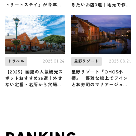
トリートステイ』が今年も
きたいお店3選｜地元で作ら
開催 / 天空のプライベート
れた美味しい食材と人気の
ヨガで心身をととのえる安
絶品料理を紹介
らぎの滞在｜北海道
2025.01.24
2025.08.21
トラベル
星野リゾート
【2025】函館の人気観光ス
星野リゾート『OMO5小
ポットおすすめ25選｜外せ
樽』｜優雅な船上でワイン
ない定番・名所から穴場ま
とお寿司のマリアージュを
で見どころ満載の観光地を
味わう「小樽運河ワインク
紹介
ルージング」開催