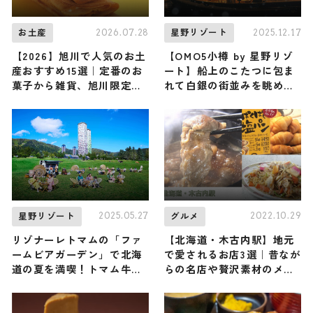
2026.07.28
2025.12.17
お土産
星野リゾート
【2026】旭川で人気のお土
【OMO5小樽 by 星野リゾ
産おすすめ15選｜定番のお
ート】船上のこたつに包ま
菓子から雑貨、旭川限定、
れて白銀の街並みを眺める
ばらまき用まで幅広く紹介
『小樽運河こたつクルージ
ング』が今年も開催！ ルタ
オのオリジナルスイーツも
新登場
2025.05.27
2022.10.29
星野リゾート
グルメ
リゾナーレトマムの「ファ
【北海道・木古内駅】地元
ームビアガーデン」で北海
で愛されるお店3選｜昔なが
道の夏を満喫！トマム牛乳
らの名店や贅沢素材のメニ
を使ったクラフトビールと
ューがあるお店までご紹介
さっぱりアイスを味わう