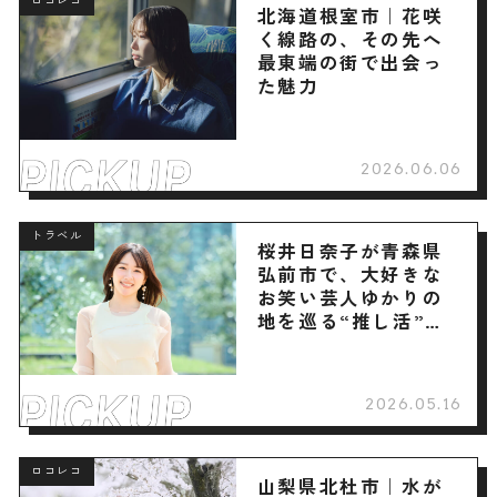
ロコレコ
北海道根室市｜花咲
く線路の、その先へ
最東端の街で出会っ
た魅力
2026.06.06
トラベル
桜井日奈子が青森県
弘前市で、大好きな
お笑い芸人ゆかりの
地を巡る“推し活”旅
へ
2026.05.16
ロコレコ
山梨県北杜市｜水が