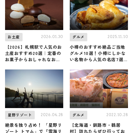
2026.01.30
2025.11.10
お土産
グルメ
【2026】札幌駅で人気のお
小樽のおすすめ絶品ご当地
土産おすすめ20選｜定番の
グルメ10選！小樽にしかな
お菓子からおしゃれなお土
い名物から人気の名店7選
産・ばらまき用まで幅広く
も紹介
紹介
2026.04.28
2022.10.28
星野リゾート
グルメ
絶景を独り占め！ 「星野リ
【北海道・釧路市・鶴居
ゾート トマム」で『雲海リ
村】訪れたらぜひ行ってお