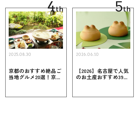
4
5
th
th
2025.08.30
2026.06.10
京都のおすすめ絶品ご
【2026】名古屋で人気
当地グルメ20選！京都
のお土産おすすめ39選
にしかない名物から人
｜定番のお菓子から名
気の名店17選も紹介
古屋限定・おしゃれな
お土産・ばらまき用ま
で幅広く紹介