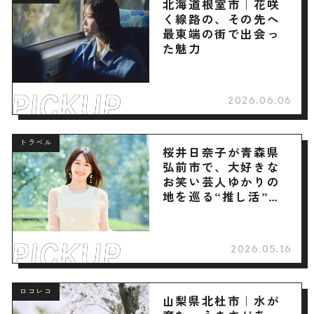
北海道根室市｜花咲
く線路の、その先へ
最東端の街で出会っ
た魅力
2026.06.06
トラベル
桜井日奈子が青森県
弘前市で、大好きな
お笑い芸人ゆかりの
地を巡る“推し活”旅
へ
2026.05.16
ロコレコ
山梨県北杜市｜水が