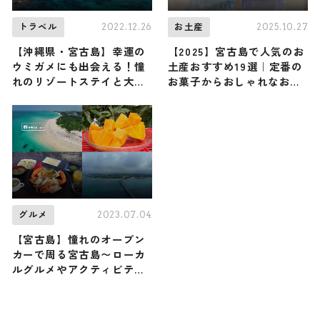
2022.12.26
2025.10.27
トラベル
お土産
【沖縄県・宮古島】幸運の
【2025】宮古島で人気のお
ウミガメにも出会える！憧
土産おすすめ19選｜定番の
れのリゾートステイと大人
お菓子からおしゃれなお土
気アクティビティを楽しむ2
産・ばらまき用まで幅広く
日間
紹介
2023.07.04
グルメ
【宮古島】憧れのオープン
カーで周る宮古島〜ローカ
ルグルメやアクティビティ
など幅広くご紹介〜