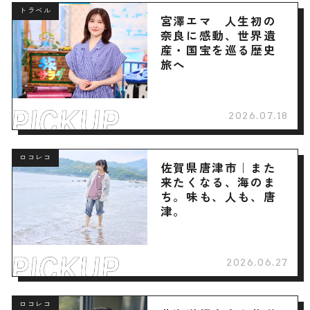
トラベル
宮澤エマ 人生初の
奈良に感動、世界遺
産・国宝を巡る歴史
旅へ
2026.07.18
ロコレコ
佐賀県唐津市｜また
来たくなる、海のま
ち。味も、人も、唐
津。
2026.06.27
ロコレコ