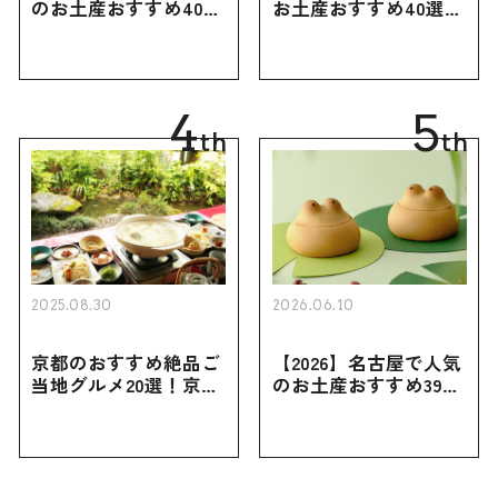
のお土産おすすめ40選
お土産おすすめ40選｜
｜定番のお菓子・スイ
定番のお菓子からおし
ーツから北海道でしか
ゃれなお土産・ばらま
買えない限定品、女性
き用、女性向けまで幅
向けまで幅広く紹介
広く紹介
4
5
th
th
2025.08.30
2026.06.10
京都のおすすめ絶品ご
【2026】名古屋で人気
当地グルメ20選！京都
のお土産おすすめ39選
にしかない名物から人
｜定番のお菓子から名
気の名店17選も紹介
古屋限定・おしゃれな
お土産・ばらまき用ま
で幅広く紹介