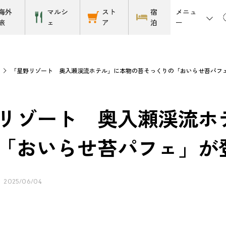
メニュ
海外
マルシ
スト
宿
ー
旅
ェ
ア
泊
ト
「星野リゾート 奥入瀬渓流ホテル」に本物の苔そっくりの「おいらせ苔パフ
リゾート 奥入瀬渓流ホ
「おいらせ苔パフェ」が
2025/06/04