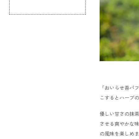
のふるさと
「おいらせ苔パ
こするとハーブ
優しい甘さの抹
させる爽やかな
の風味を楽しめ