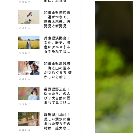
地に、ふれる
ロコレコ
和歌山県田辺市
｜道がつなぐ、
過去と未来。再
発見と新発見の
ロコレコ
待つ街へ
兵庫県淡路島｜
文化、歴史、景
色にグルメ！ふ
るきをたずねて
ロコレコ
新しきを知る旅
和歌山県湯浅町
｜海と山の恵み
がつむぐまち 懐
かしいと新しい
ロコレコ
に出会う旅
長野県野辺山｜
ゆったり、のん
びり大自然に囲
まれて見つけ
ロコレコ
た！私だけの優
しい自分時間
群馬県川場村｜
美しい湧水に恵
まれた安らぎの
村は 雄大な自
ロコレコ
然に育まれた心