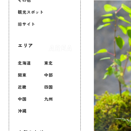
その他
観光スポット
旧サイト
エリア
北海道
東北
関東
中部
近畿
四国
中国
九州
沖縄