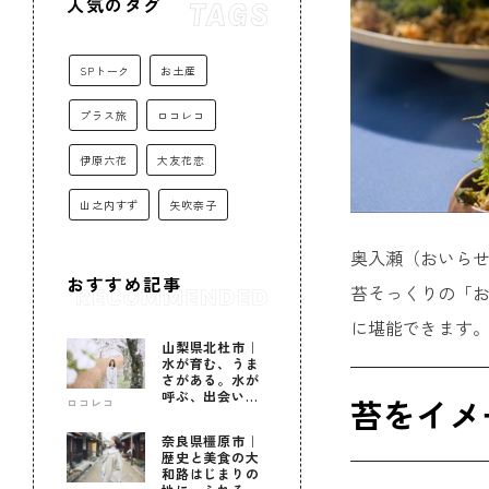
人気のタグ
SPトーク
お土産
プラス旅
ロコレコ
伊原六花
大友花恋
山之内すず
矢吹奈子
奥入瀬（おいらせ
おすすめ記事
苔そっくりの「
に堪能できます
山梨県北杜市｜
水が育む、うま
さがある。水が
呼ぶ、出会いが
苔をイメ
ロコレコ
ある。
奈良県橿原市｜
歴史と美食の大
和路はじまりの