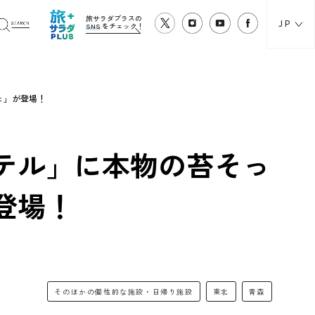
旅サラダプラスの
JP
SNS
をチェック！
ェ」が登場！
テル」に本物の苔そっ
登場！
そのほかの個性的な施設・日帰り施設
東北
青森