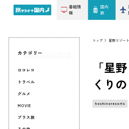
番組情
国内
報
旅
トップ
星野リゾー
カテゴリー
「星野
ロコレコ
くりの
トラベル
グルメ
hoshinoresorts
MOVIE
プラス旅