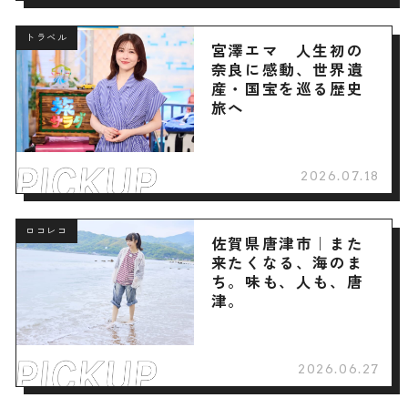
トラベル
宮澤エマ 人生初の
奈良に感動、世界遺
産・国宝を巡る歴史
旅へ
2026.07.18
ロコレコ
佐賀県唐津市｜また
来たくなる、海のま
ち。味も、人も、唐
津。
2026.06.27