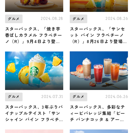
2024.08.28
2024.08.26
グルメ
グルメ
スターバックス、「焼き芋
スターバックス、「サンセ
香ばしカラメル フラペチー
ット パイン フラぺチーノ
ノ（R）」9月4日より登
（R）」8月26日より登場
場 上品な焼き芋＆ビター
夕暮れ時のビーチをイメー
なカラメルソースを堪能
ジ
2024.07.31
2024.06.26
グルメ
グルメ
スターバックス、3年ぶりパ
スターバックス、多彩なテ
イナップルテイスト「サン
ィービバレッジ集結「ピー
シャイン パイン フラペチ
チ パンナコッタ & アール
ーノ（R）」8月7日より登
グレイ ティー フラペチー
場
ノ（R）」は再登場