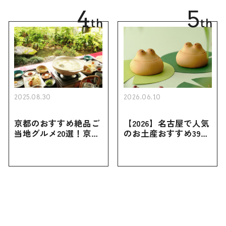
向けまで幅広く紹介
広く紹介
4
5
th
th
2025.08.30
2026.06.10
京都のおすすめ絶品ご
【2026】名古屋で人気
当地グルメ20選！京都
のお土産おすすめ39選
にしかない名物から人
｜定番のお菓子から名
気の名店17選も紹介
古屋限定・おしゃれな
お土産・ばらまき用ま
で幅広く紹介