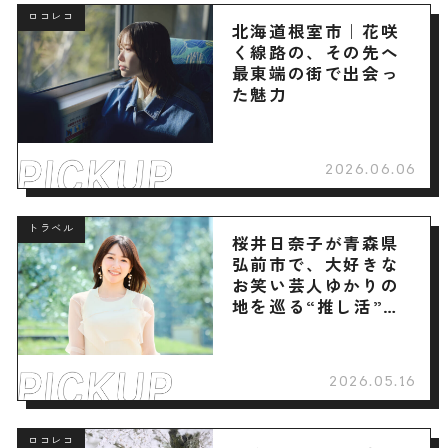
ロコレコ
北海道根室市｜花咲
く線路の、その先へ
最東端の街で出会っ
た魅力
2026.06.06
トラベル
桜井日奈子が青森県
弘前市で、大好きな
お笑い芸人ゆかりの
地を巡る“推し活”旅
へ
2026.05.16
ロコレコ