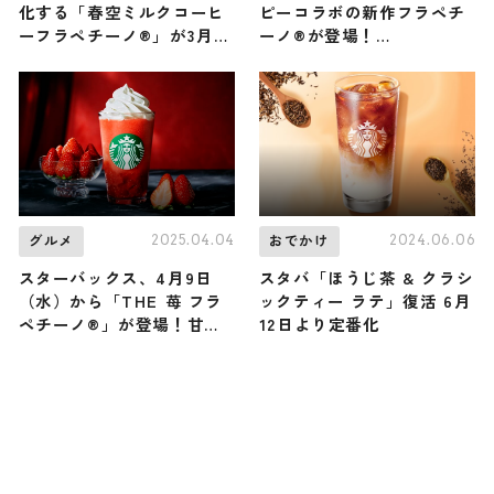
化する「春空ミルクコーヒ
ピーコラボの新作フラペチ
ーフラペチーノ®」が3月12
ーノ®が登場！
日（水）から発売＆渋谷パ
PEANUTS™＋
ルコ店では記念イベント開
STARBUCKS™コラボレー
催！
ション第3弾が3月25日
（火）スタート
2025.04.04
2024.06.06
グルメ
おでかけ
スターバックス、4月9日
スタバ「ほうじ茶 & クラシ
（水）から「THE 苺 フラ
ックティー ラテ」復活 6月
ペチーノ®」が登場！甘酸
12日より定番化
っぱいいちごの魅力を詰め
込んだ濃厚な味わい