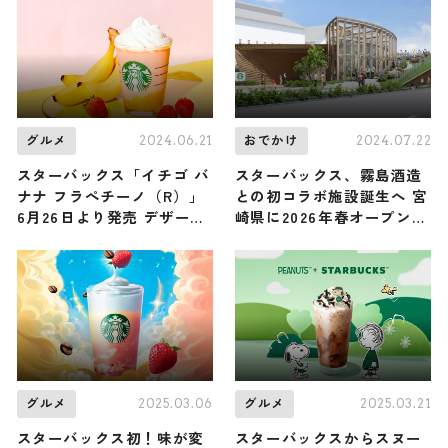
2024.06.21
2024.07.22
グルメ
おでかけ
スターバックス「イチゴ バ
スターバックス、霧島酒造
ナナ フラぺチーノ（R）」
との初コラボ施設誕生へ 宮
6月26日より発売 デザート
崎県に2026年春オープン予
感溢れる一杯
定
2025.03.06
2025.03.21
グルメ
グルメ
スターバックス初！味が変
スターバックスからスヌー