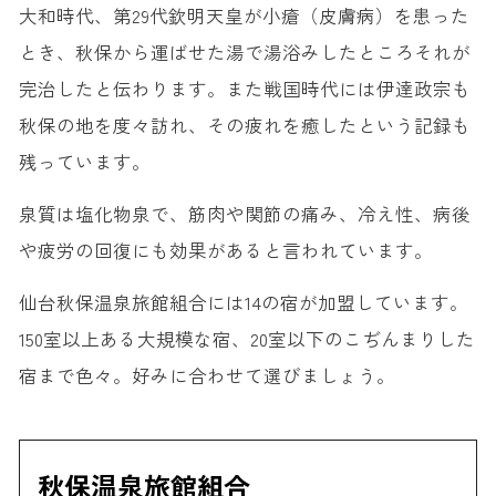
大和時代、第29代欽明天皇が小瘡（皮膚病）を患った
とき、秋保から運ばせた湯で湯浴みしたところそれが
完治したと伝わります。また戦国時代には伊達政宗も
秋保の地を度々訪れ、その疲れを癒したという記録も
残っています。
泉質は塩化物泉で、筋肉や関節の痛み、冷え性、病後
や疲労の回復にも効果があると言われています。
仙台秋保温泉旅館組合には14の宿が加盟しています。
150室以上ある大規模な宿、20室以下のこぢんまりした
宿まで色々。好みに合わせて選びましょう。
秋保温泉旅館組合