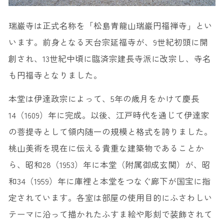
瑞巌寺は正式名称を「松島青龍山瑞巌円福禅寺」とい
います。前身となる天台宗延福寺が、9世紀初頭に開
創され、13世紀中頃に臨済宗建長寺派に改宗し、寺名
も円福寺となりました。
本堂は伊達政宗によって、5年の歳月をかけて慶長
14（1609）年に完成。以後、江戸時代を通じて伊達家
の菩提寺として領内随一の規模と格式を誇りました。
桃山美術を現在に伝える貴重な建築物であることか
ら、昭和28（1953）年に本堂（附属御成玄関）が、昭
和34（1959）年に庫裡と本堂をつなぐ廊下が国宝に指
定されています。各室は部屋の使用目的にふさわしい
テーマに沿って描かれたふすま絵や彫刻で装飾されて