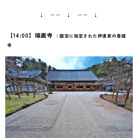
↓ ーー ↓ ーー ↓
【14:00】瑞巌寺
｜国宝に指定された伊達家の菩提
寺