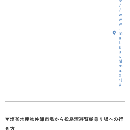
s:
/
/
w
w
w
.
m
a
t
s
u
s
hi
m
a.
o
r.j
p
▼塩釜水産物仲卸市場から松島湾遊覧船乗り場への行
き方