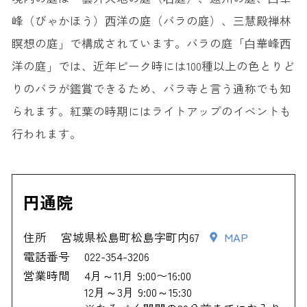
峰（びゃかほう）⻄洋の庭（バラの庭）、三慧殿禅林
瞑想の庭」で構成されています。バラの庭「⽩華峰⻄
洋の庭」では、近年ピーク時には100種以上の色とりど
りのバラが鑑賞できるため、バラ寺と言う通称でも知
られます。紅葉の時期にはライトアップのイベントも
行われます。
円通院
住所
宮城県松島町松島字町内67
MAP
電話番号
022-354-3206
営業時間
4月～11月 9:00〜16:00
12月～3月 9:00～15:30