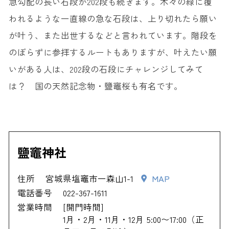
急勾配の長い石段が202段も続きます。木々の緑に覆
われるような一直線の急な石段は、上り切れたら願い
が叶う、また出世するなどと言われています。階段を
のぼらずに参拝するルートもありますが、叶えたい願
いがある人は、202段の石段にチャレンジしてみて
は？ 国の天然記念物・鹽竈桜も有名です。
鹽竈神社
住所
宮城県塩竈市一森山1-1
MAP
電話番号
022-367-1611
営業時間
[開門時間]
1月・2月・11月・12月 5:00〜17:00（正