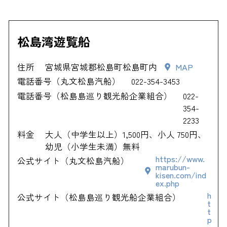
松島湾遊覧船
住所
宮城県宮城郡松島町松島町内
MAP
電話番号（丸文松島汽船）
022-354-3453
電話番号（松島島巡り観光船企業組合）
022-
354-
2233
料金
大人（中学生以上）1,500円、小人 750円、
幼児（小学生未満）無料
https://www.
公式サイト（丸文松島汽船）
marubun-
kisen.com/ind
ex.php
h
公式サイト（松島島巡り観光船企業組合）
t
t
p