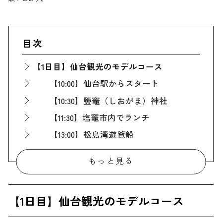
目次
【1日目】仙台観光のモデルコース
【10:00】仙台駅からスタート
【10:30】鹽竈（しおがま）神社
【11:30】塩竈市内でランチ
【13:00】松島湾遊覧船
【14:00】瑞巌寺
もっと見る
【15:00】円通院
【17:00】秋保温泉の宿にチェックイン
【1日目】仙台観光のモデルコース
【19:00】秋保温泉の宿でディナー
【2日目】仙台観光のモデルコース