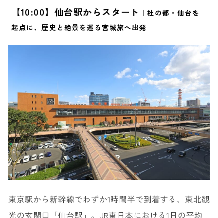
【10:00】仙台駅からスタート
｜杜の都・仙台を
【8:30】秋保温泉を出発
起点に、歴史と絶景を巡る宮城旅へ出発
【8:45】磊々峡
【9:30】秋保大滝
【10:45】仙台城跡（青葉城）
【12:20】瑞鳳殿
【13:30】仙台市内でランチ
【15:00】仙台市内散策
【16:45】仙台駅｜お土産購入・解散
旅サラダで取材した仙台のおすすめ観光スポット
1. 八木山ベニーランド
2. 定義如来 西方寺
3. 定義とうふ店
東京駅から新幹線でわずか1時間半で到着する、東北観
4. 仙台大観音
光の玄関口「仙台駅」。JR東日本における1日の平均