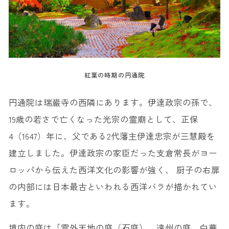
紅葉の時期の円通院
円通院は瑞巌寺の西隣にあります。伊達政宗の孫で、
19歳の若さで亡くなった光宗の霊廟として、正保
4（1647）年に、父である2代藩主伊達忠宗が三慧殿を
建立しました。伊達政宗の家臣だった支倉常長がヨー
ロッパから伝えた西洋文化の影響が強く、 厨子の右扉
の内部には日本最古といわれる西洋バラが描かれてい
ます。
境内の庭は「雲外天地の庭（⽯庭）、遠州の庭、⽩華