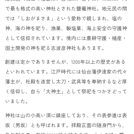
で最も格式の高い神社とされた鹽竈神社。地元民の間
では「しおがまさま」という愛称で親しまれ、塩の
神、海の神を祀り、漁業、製塩業、海上安全の守護神
として信仰されています。境内には農耕守護・殖産・
国土開発の神を祀る志波彦神社もあります。
創建は定かでありませんが、1200年以上の歴史がある
といわれています。江戸時代には仙台藩伊達家の代々
藩主が、社殿を造営し太刀・武具等を奉納するなど厚
く信仰し、自ら「大神主」として祭祀をつかさどって
いました。
神社は山の小高い頂に鎮座しており、その表参道は表
坂（男坂）とも呼ばれます。拝殿正面の随身門から、