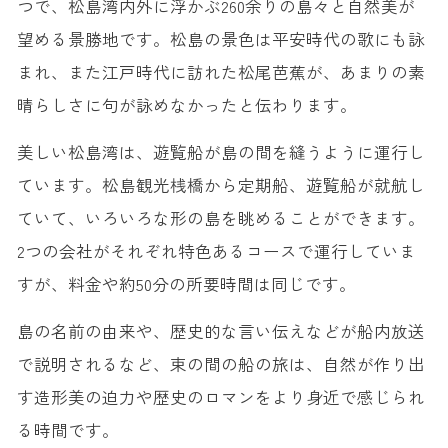
つで、松島湾内外に浮かぶ260余りの島々と自然美が
望める景勝地です。松島の景色は平安時代の歌にも詠
まれ、また江戸時代に訪れた松尾芭蕉が、あまりの素
晴らしさに句が詠めなかったと伝わります。
美しい松島湾は、遊覧船が島の間を縫うように運行し
ています。松島観光桟橋から定期船、遊覧船が就航し
ていて、いろいろな形の島を眺めることができます。
2つの会社がそれぞれ特色あるコースで運行していま
すが、料金や約50分の所要時間は同じです。
島の名前の由来や、歴史的な言い伝えなどが船内放送
で説明されるなど、束の間の船の旅は、自然が作り出
す造形美の迫力や歴史のロマンをより身近で感じられ
る時間です。