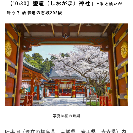
【10:30】鹽竈（しおがま）神社
｜上ると願いが
叶う？ 表参道の石段202段
写真は桜の時期
陸奥国（現在の福島県、宮城県、岩手県、青森県）内