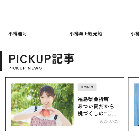
小樽運河
小樽海上観光船
小樽
PICKUP記事
PICKUP NEWS
ロコレコ
福島県桑折町｜
あつい夏だから
桃づくしの”こお
り”へ
2026-07-25