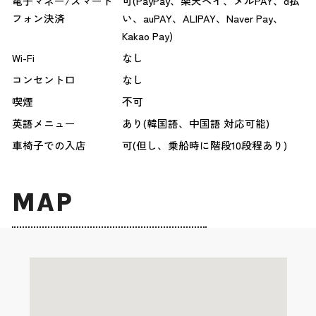
電子マネー/スマート
可(PayPay、楽天ペイ、メルPAY、d払
フォン決済
い、auPAY、ALIPAY、Naver Pay、
Kakao Pay)
Wi-Fi
なし
コンセント口
なし
喫煙
不可
英語メニュー
あり(韓国語、中国語 対応可能)
車椅子での入店
可(但し、乗船時に階段10段程あり)
MAP