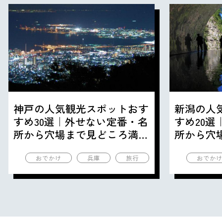
神戸の人気観光スポットおす
新潟の人
すめ30選｜外せない定番・名
すめ20
所から穴場まで見どころ満載
所から穴
の観光地を紹介
の観光地
おでかけ
兵庫
旅行
おでか