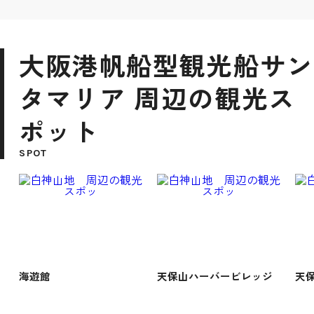
大阪港帆船型観光船サン
タマリア 周辺の観光ス
ポット
SPOT
海遊館
天保山ハーバービレッジ
天