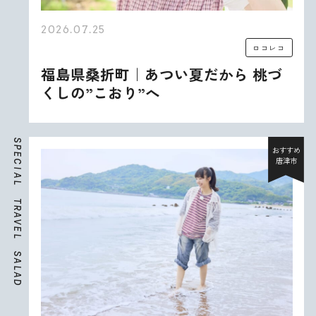
2026.07.25
ロコレコ
福島県桑折町｜あつい夏だから 桃づ
くしの”こおり”へ
S
P
おすすめ
E
唐津市
C
I
A
L
T
R
A
V
E
L
S
A
L
A
D