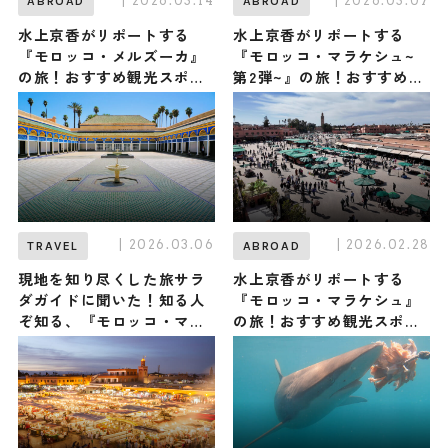
| 2026.03.14
| 2026.03.07
ABROAD
ABROAD
水上京香がリポートする
水上京香がリポートする
『モロッコ・メルズーカ』
『モロッコ・マラケシュ~
の旅！おすすめ観光スポッ
第2弾~』の旅！おすすめ観
トやグルメを紹介 2026年3
光スポットやグルメを紹介
月14日放送
2026年3月7日放送
| 2026.03.06
| 2026.02.28
TRAVEL
ABROAD
現地を知り尽くした旅サラ
水上京香がリポートする
ダガイドに聞いた！知る人
『モロッコ・マラケシュ』
ぞ知る、『モロッコ・マラ
の旅！おすすめ観光スポッ
ケシュ』の観光スポット・
トやグルメを紹介 2026年2
グルメ・お土産3選
月28日放送