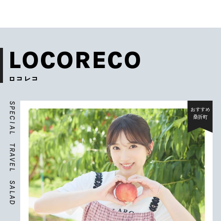
LOCORECO
ロコレコ
S
P
おすすめ
E
桑折町
C
I
A
L
T
R
A
V
E
L
S
A
L
A
D