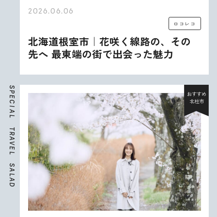
2026.06.06
ロコレコ
北海道根室市｜花咲く線路の、その
先へ 最東端の街で出会った魅力
S
P
おすすめ
E
北杜市
C
I
A
L
T
R
A
V
E
L
S
A
L
A
D