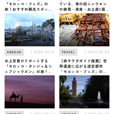
『モロッコ・フェズ』の
ている、青の街シャウエン
旅！おすすめ観光スポット
の絶景・美食・お土産3選｜
やグルメを紹介 2026年4月
モロッコ
4日放送
| 2026.03.21
| 2026.03.20
ABROAD
TRAVEL
水上京香がリポートする
【旅サラダガイド推薦】世
『モロッコ・タンジェ＆シ
界遺産に広がる迷宮都市
ェフシャウエン』の旅！お
「モロッコ・フェズ」の観
すすめ観光スポットやグル
光スポット・グルメ・お土
メを紹介 2026年3月21日放
産3選
送