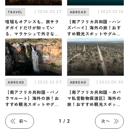
| 2026.02.27
| 2023.10.14
TRAVEL
ABROAD
喧騒もオアシスも。旅サラ
【南アフリカ共和国・ハン
ダガイドだけが知ってい
ズバーイ】海外の旅！おす
る、マラケシュで外さない3
すめ観光スポットやグルメ
つの楽しみ方
をリポート
| 2023.10.07
| 2023.09.30
ABROAD
ABROAD
【南アフリカ共和国・パノ
【南アフリカ共和国・カパ
ラマルート】海外の旅！お
マ私営動物保護区】海外の
すすめ観光スポットやグル
旅！おすすめ観光スポット
メをリポート
やグルメをリポート
1 / 2
前へ
次へ