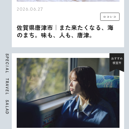
2026.06.27
ロコレコ
佐賀県唐津市｜また来たくなる、海
のまち。味も、人も、唐津。
S
P
おすすめ
E
根室市
C
I
A
L
T
R
A
V
E
L
S
A
L
A
D