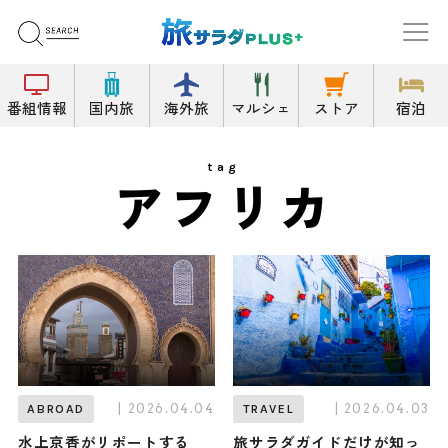
番組情報
国内旅
海外旅
マルシェ
ストア
宿泊
tag
アフリカ
| 2026.04.04
| 2026.04.03
ABROAD
TRAVEL
水上京香がリポートする
旅サラダガイドだけが知っ