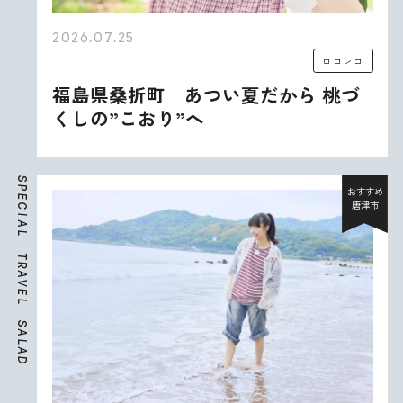
2026.07.25
ロコレコ
福島県桑折町｜あつい夏だから 桃づ
くしの”こおり”へ
S
P
おすすめ
E
唐津市
C
I
A
L
T
R
A
V
E
L
S
A
L
A
D