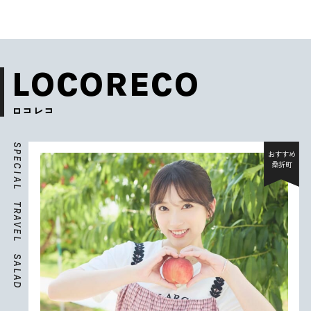
LOCORECO
ロコレコ
S
P
おすすめ
E
桑折町
C
I
A
L
T
R
A
V
E
L
S
A
L
A
D