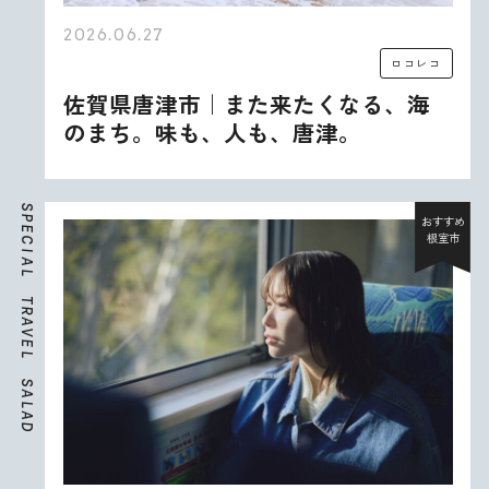
2026.06.27
ロコレコ
佐賀県唐津市｜また来たくなる、海
のまち。味も、人も、唐津。
S
P
おすすめ
E
根室市
C
I
A
L
T
R
A
V
E
L
S
A
L
A
D