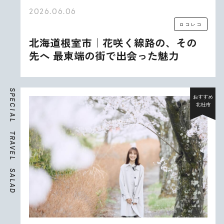
2026.06.06
ロコレコ
北海道根室市｜花咲く線路の、その
先へ 最東端の街で出会った魅力
S
P
おすすめ
E
北杜市
C
I
A
L
T
R
A
V
E
L
S
A
L
A
D