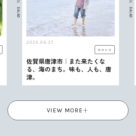
E
E
L
L
S
S
A
A
L
L
A
A
D
D
2026.06.27
2
ロコレコ
佐賀県唐津市｜また来たくな
る、海のまち。味も、人も、唐
津。
VIEW MORE