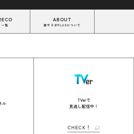
RECO
ABOUT
コ一覧
旅サラダPLUSについて
TVerで
ネル
見逃し配信中！
CHECK！