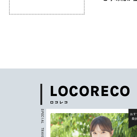
のふるさと
メシ！コラ
LOCORECO
ロコレコ
S
P
おすすめ
おすすめ
E
C
北杜市
桑折町
I
A
L
T
R
A
V