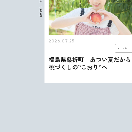
E
L
S
A
L
A
D
2026.07.25
ロコレコ
ロコレコ
、うま
福島県桑折町｜あつい夏だから
会いが
桃づくしの”こおり”へ