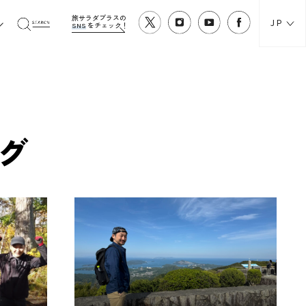
旅サラダプラスの
JP
SNS
をチェック！
グ