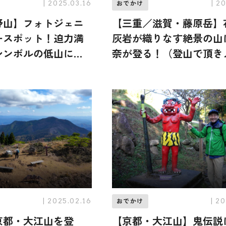
| 2025.03.16
| 2
おでかけ
野山】フォトジェニ
【三重／滋賀・藤原岳】
ースポット！迫力満
灰岩が織りなす絶景の山
シンボルの低山に戸
奈が登る！（登山で頂き
が登頂（登山で頂き
コラボ企画）
ボ企画）
| 2025.02.16
| 2
おでかけ
京都・大江山を登
【京都・大江山】鬼伝説