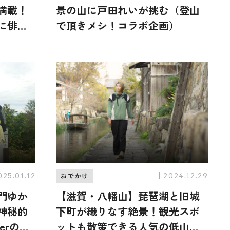
満載！
景の山に戸田れいが挑む（登山
に俳優
で頂きメシ！コラボ企画）
登山で
025.01.12
| 2024.12.29
おでかけ
門ゆか
【滋賀・八幡山】琵琶湖と旧城
神秘的
下町が織りなす絶景！観光スポ
erの山
ットも散策できる人気の低山に