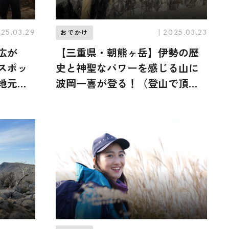
025.03.29
| 2025.03.23
おでかけ
広が
【三重県・朝熊ヶ岳】伊勢の歴
スポッ
史と神聖なパワーを感じる山に
地元福
波岡一喜が登る！（登山で頂き
が登
メシ！コラボ企画）