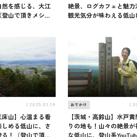
自然を感じる、大江
絶景、ログカフェと魅力
（登山で頂きメシ！
観光気分が味わえる低山
）
の波岡一喜さんが登頂（
頂きメシ！コラボ企画）
| 2025.01.19
| 2
おでかけ
三床山】心温まる看
【茨城・高鈴山】水戸黄
楽しめる低山に、さ
りの地も！山々の絶景が
登る！（登山で頂き
な低山に、登山系YouTub