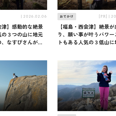
| 2026.02.06
[PR]
| 2
おでかけ
会津】感動的な絶景
【福島・西会津】絶景が
気の３つの山に地元
り、願い事が叶うパワー
の、なすびさんが登
トもある人気の３低山に
島県出身の、なすびさん
頂！