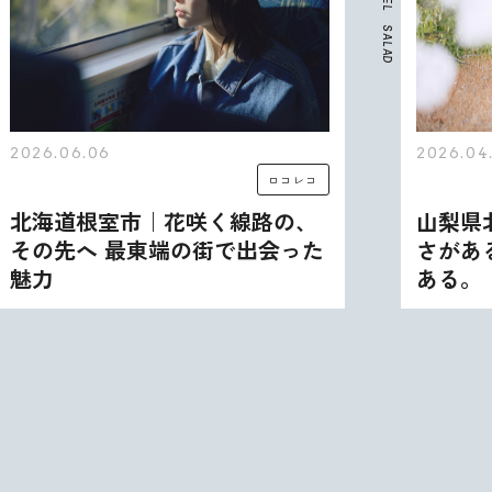
E
L
S
A
L
A
D
026.06.06
2026.04.2
ロコレコ
北海道根室市｜花咲く線路の、
山梨県北
その先へ 最東端の街で出会った
さがある
魅力
ある。