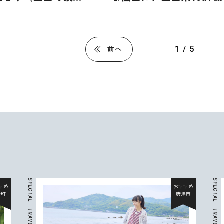
ボ企画）
下舞弓さんが登頂（登山
メシ！コラボ企画）
1 / 5
前へ
S
S
P
P
おすすめ
E
E
C
C
唐津市
I
I
A
A
L
L
T
T
R
R
A
A
V
V