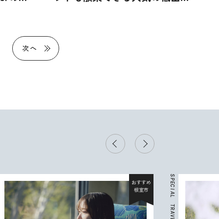
で頂き
元バレー日本代表の狩野舞子さ
んが登頂（登山で頂きメシ！コ
ラボ企画）
次へ
S
P
おすすめ
E
C
根室市
I
A
L
T
R
A
V