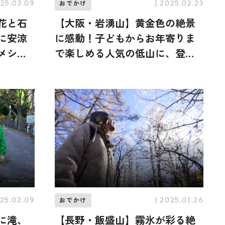
025.03.09
| 2025.02.23
おでかけ
花と石
【大阪・岩湧山】黄金色の絶景
に安涼
に感動！子どもからお年寄りま
メシ！
で楽しめる人気の低山に、登山
家・野口絵子さんが登頂（登山
で頂きメシ！コラボ企画）
025.02.09
| 2025.01.26
おでかけ
に滝、
【長野・飯盛山】霧氷が彩る絶