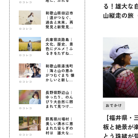
地に、ふれる
ロコレコ
る！雄大な
和歌山県田辺市
山縦走の旅
｜道がつなぐ、
過去と未来。再
コラボ企画
発見と新発見の
ロコレコ
待つ街へ
兵庫県淡路島｜
文化、歴史、景
色にグルメ！ふ
るきをたずねて
ロコレコ
新しきを知る旅
和歌山県湯浅町
｜海と山の恵み
がつむぐまち 懐
かしいと新しい
ロコレコ
に出会う旅
長野県野辺山｜
ゆったり、のん
びり大自然に囲
おでかけ
まれて見つけ
ロコレコ
た！私だけの優
しい自分時間
【福井県・
群馬県川場村｜
美しい湧水に恵
板と絶景が
まれた安らぎの
村は 雄大な自
とう珠緒が
ロコレコ
然に育まれた心