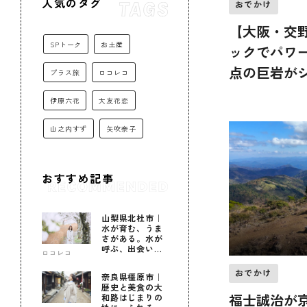
人気のタグ
おでかけ
【大阪・交
SPトーク
お土産
ックでパワ
点の巨岩が
プラス旅
ロコレコ
田れいさん
伊原六花
大友花恋
メシ！コラ
山之内すず
矢吹奈子
おすすめ記事
山梨県北杜市｜
水が育む、うま
さがある。水が
呼ぶ、出会いが
ロコレコ
ある。
おでかけ
奈良県橿原市｜
歴史と美食の大
福士誠治が
和路はじまりの