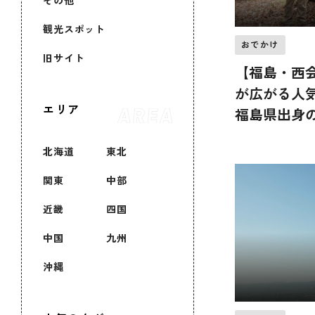
その他
観光スポット
おでかけ
旧サイト
【福島・西
が広がる人
エリア
福島県出身
頂！
北海道
東北
関東
中部
近畿
四国
中国
九州
沖縄