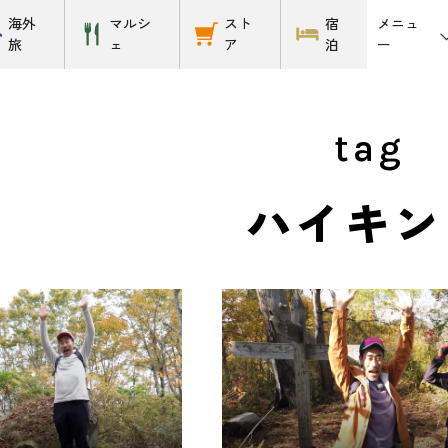
メニュ
海外
マルシ
スト
宿
ー
旅
ェ
ア
泊
tag
ハイキン