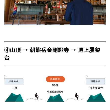
④山頂 → 朝熊岳金剛證寺 → 頂上展望
台