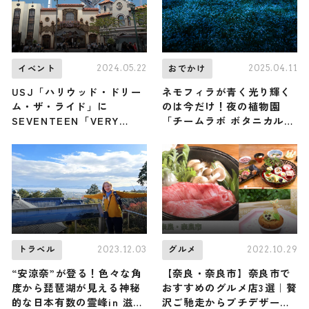
2024.05.22
2025.04.11
イベント
おでかけ
USJ「ハリウッド・ドリー
ネモフィラが青く光り輝く
ム・ザ・ライド」に
のは今だけ！夜の植物園
SEVENTEEN「VERY
「チームラボ ボタニカルガ
NICE」期間限定で搭載
ーデン 大阪」
2023.12.03
2022.10.29
トラベル
グルメ
“安涼奈”が登る！色々な角
【奈良・奈良市】奈良市で
度から琵琶湖が見える神秘
おすすめのグルメ店3選｜贅
的な日本有数の霊峰in 滋賀
沢ご馳走からプチデザート