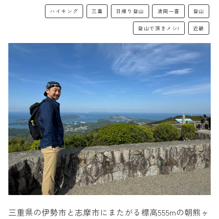
ハイキング
三重
日帰り登山
波岡一喜
登山
登山で頂きメシ!
近畿
三重県の伊勢市と志摩市にまたがる標高555mの朝熊ヶ