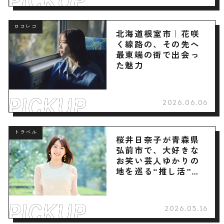
ロコレコ
北海道根室市｜花咲
く線路の、その先へ
最東端の街で出会っ
た魅力
2026.06.06
トラベル
桜井日奈子が青森県
弘前市で、大好きな
お笑い芸人ゆかりの
地を巡る“推し活”旅
へ
2026.05.16