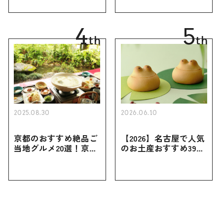
ーツから北海道でしか
ゃれなお土産・ばらま
買えない限定品、女性
き用、女性向けまで幅
向けまで幅広く紹介
広く紹介
4
5
th
th
2025.08.30
2026.06.10
京都のおすすめ絶品ご
【2026】名古屋で人気
当地グルメ20選！京都
のお土産おすすめ39選
にしかない名物から人
｜定番のお菓子から名
気の名店17選も紹介
古屋限定・おしゃれな
お土産・ばらまき用ま
で幅広く紹介