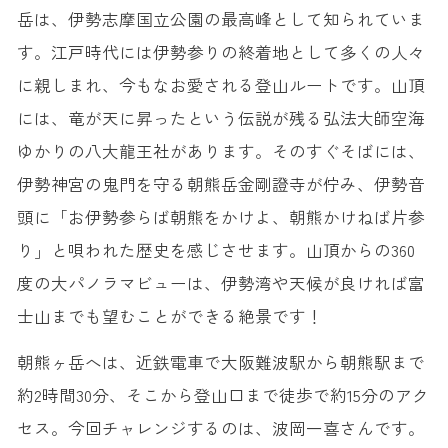
岳は、伊勢志摩国立公園の最高峰として知られていま
す。江戸時代には伊勢参りの終着地として多くの人々
に親しまれ、今もなお愛される登山ルートです。山頂
には、竜が天に昇ったという伝説が残る弘法大師空海
ゆかりの八大龍王社があります。そのすぐそばには、
伊勢神宮の鬼門を守る朝熊岳金剛證寺が佇み、伊勢音
頭に「お伊勢参らば朝熊をかけよ、朝熊かけねば片参
り」と唄われた歴史を感じさせます。山頂からの360
度の大パノラマビューは、伊勢湾や天候が良ければ富
士山までも望むことができる絶景です！
朝熊ヶ岳へは、近鉄電車で大阪難波駅から朝熊駅まで
約2時間30分、そこから登山口まで徒歩で約15分のアク
セス。今回チャレンジするのは、波岡一喜さんです。