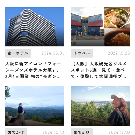
県・京都府（登山で頂きメ
までご紹介！
シ！コラボ企画）
2024.08.01
2022.10.28
宿・ホテル
トラベル
大阪に新アイコン「フォー
【大阪】大阪観光＆グルメ
シーズンズホテル⼤阪」、
スポット5選｜見て・食べ
8月1日開業 初の“モダン旅
て・体験して大阪満喫プラ
館”表現の畳敷客室も
ンをご提案
2024.10.13
2024.11.10
おでかけ
おでかけ