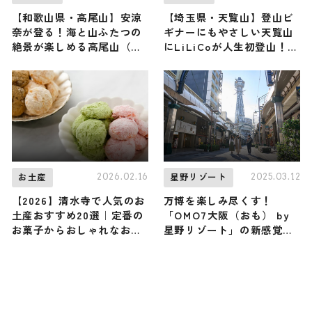
【和歌山県・高尾山】安涼
【埼玉県・天覧山】登山ビ
奈が登る！海と山ふたつの
ギナーにもやさしい天覧山
絶景が楽しめる高尾山（登
にLiLiCoが人生初登山！
山で頂きメシ！コラボ企
（登山で頂きメシ！コラボ
画）
企画）
2026.02.16
2025.03.12
お土産
星野リゾート
【2026】清水寺で人気のお
万博を楽しみ尽くす！
土産おすすめ20選｜定番の
「OMO7大阪（おも） by
お菓子からおしゃれなお土
星野リゾート」の新感覚コ
産・ばらまき用まで幅広く
ンテンツ「ほれてまうわ、
紹介
EXPO」が開催中