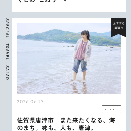
S
P
おすすめ
E
唐津市
C
I
A
L
T
R
A
V
E
L
S
A
L
A
D
2026.06.27
ロコレコ
佐賀県唐津市｜また来たくなる、海
のまち。味も、人も、唐津。