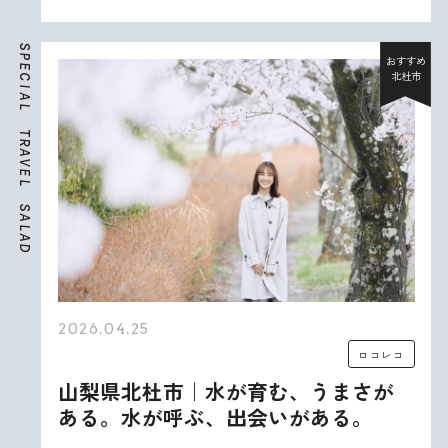
S
P
おすすめ
E
北杜市
C
I
A
L
T
R
A
V
E
L
S
A
L
A
D
2026.04.25
ロコレコ
山梨県北杜市｜水が育む、うまさが
ある。水が呼ぶ、出会いがある。