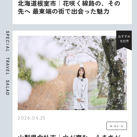
北海道根室市｜花咲く線路の、その
先へ 最東端の街で出会った魅力
S
P
おすすめ
E
北杜市
C
I
A
L
T
R
A
V
E
L
S
A
L
A
D
2026.04.25
ロコレコ