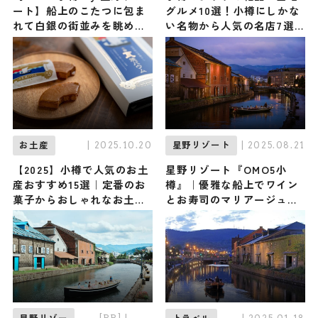
ート】船上のこたつに包ま
グルメ10選！小樽にしかな
れて白銀の街並みを眺める
い名物から人気の名店7選
『小樽運河こたつクルージ
も紹介
ング』が今年も開催！ ルタ
オのオリジナルスイーツも
新登場
| 2025.10.20
| 2025.08.21
お土産
星野リゾート
【2025】小樽で人気のお土
星野リゾート『OMO5小
産おすすめ15選｜定番のお
樽』｜優雅な船上でワイン
菓子からおしゃれなお土
とお寿司のマリアージュを
産・ばらまき用まで幅広く
味わう「小樽運河ワインク
紹介
ルージング」開催