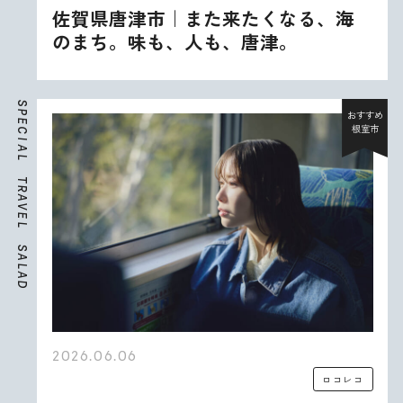
佐賀県唐津市｜また来たくなる、海
のまち。味も、人も、唐津。
S
P
おすすめ
E
根室市
C
I
A
L
T
R
A
V
E
L
S
A
L
A
D
2026.06.06
ロコレコ