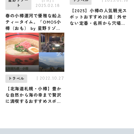
[PR]
|
| 2025.01.18
星野リゾー
トラベル
2025.02.18
ト
【2025】小樽の人気観光ス
春の小樽運河で優雅な船上
ポットおすすめ20選｜外せ
ティータイム。「OMO5小
ない定番・名所から穴場ま
樽（おも） by 星野リゾー
で見どころ満載の観光地を
ト」の「小樽運河アフタヌ
紹介
ーンティークルージング」
| 2022.10.27
トラベル
【北海道札幌・小樽】豊か
な自然から海の幸まで贅沢
に満喫するおすすめスポッ
ト12選！