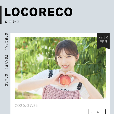
LOCORECO
ロコレコ
S
P
おすすめ
E
桑折町
C
I
A
L
T
R
A
V
E
L
S
A
L
A
D
2026.07.25
ロコレコ