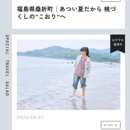
福島県桑折町｜あつい夏だから 桃づ
くしの”こおり”へ
S
P
おすすめ
E
唐津市
C
I
A
L
T
R
A
V
E
L
S
A
L
A
D
2026.06.27
ロコレコ