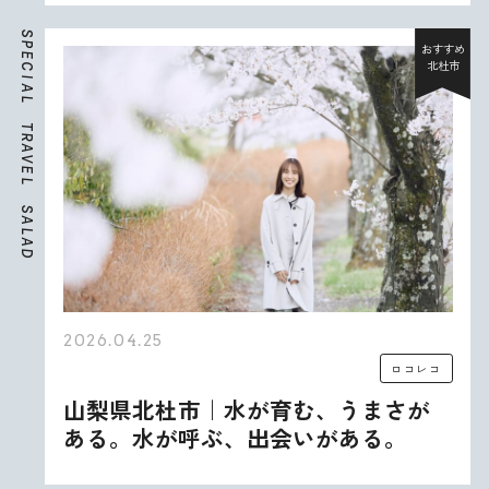
S
P
おすすめ
E
北杜市
C
I
A
L
T
R
A
V
E
L
S
A
L
A
D
2026.04.25
ロコレコ
山梨県北杜市｜水が育む、うまさが
ある。水が呼ぶ、出会いがある。