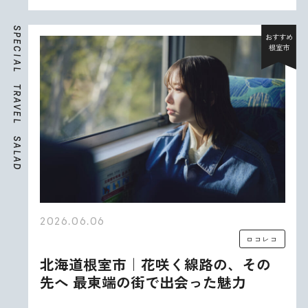
S
P
おすすめ
E
根室市
C
I
A
L
T
R
A
V
E
L
S
A
L
A
D
2026.06.06
ロコレコ
北海道根室市｜花咲く線路の、その
先へ 最東端の街で出会った魅力