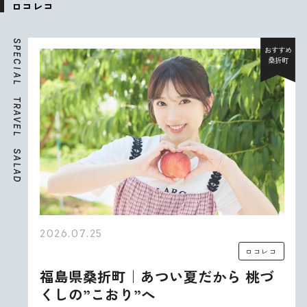
ロコレコ
S
P
おすすめ
E
桑折町
C
I
A
L
T
R
A
V
E
L
S
A
L
A
D
2026.07.25
ロコレコ
福島県桑折町｜あつい夏だから 桃づ
くしの”こおり”へ