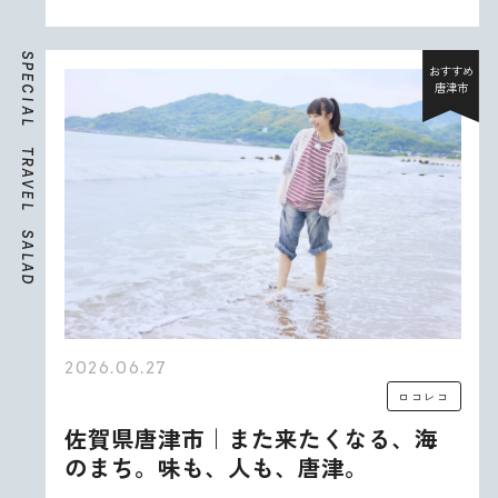
S
P
おすすめ
E
唐津市
C
I
A
L
T
R
A
V
E
L
S
A
L
A
D
2026.06.27
ロコレコ
佐賀県唐津市｜また来たくなる、海
のまち。味も、人も、唐津。