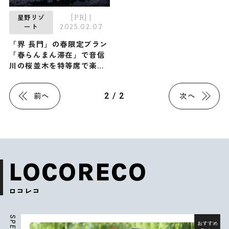
[PR]
|
星野リゾ
2025.02.07
ート
「界 長門」の春限定プラン
「春らんまん滞在」で音信
川の桜並木を特等席で楽し
もう！
2 / 2
前へ
次へ
LOCORECO
ロコレコ
S
P
おすすめ
E