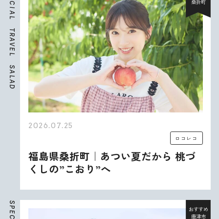
桑折町
C
I
A
L
T
R
A
V
E
L
S
A
L
A
D
2026.07.25
ロコレコ
福島県桑折町｜あつい夏だから 桃づ
くしの”こおり”へ
S
P
おすすめ
E
唐津市
C