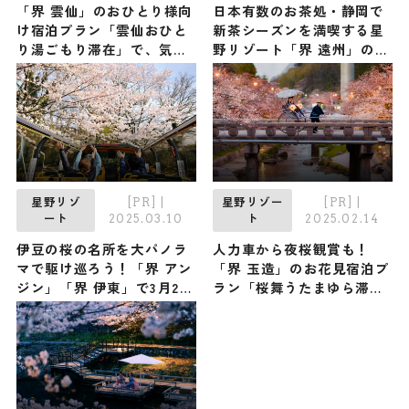
「界 雲仙」のおひとり様向
日本有数のお茶処・静岡で
け宿泊プラン「雲仙おひと
新茶シーズンを満喫する星
り湯ごもり滞在」で、気ま
野リゾート「界 遠州」の
まに湯浴みを楽しむひとり
「静岡 みるめ茶滞在」
温泉旅
[PR]
|
[PR]
|
星野リゾ
星野リゾー
2025.03.10
2025.02.14
ート
ト
伊豆の桜の名所を大パノラ
人力車から夜桜観賞も！
マで駆け巡ろう！「界 アン
「界 玉造」のお花見宿泊プ
ジン」「界 伊東」で3月23
ラン「桜舞うたまゆら滞
日（日）から「桜オープン
在」が3月28日から開催
バスツアー」開催