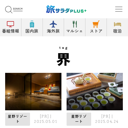
番組情報
国内旅
海外旅
マルシェ
ストア
宿泊
tag
界
[PR]
|
[PR]
|
星野リゾー
星野リゾ
2025.05.01
2025.04.24
ト
ート