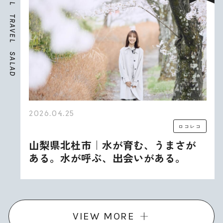
L
T
R
A
V
E
L
S
A
L
A
D
2026.04.25
ロコレコ
山梨県北杜市｜水が育む、うまさが
ある。水が呼ぶ、出会いがある。
VIEW MORE