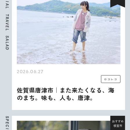
I
A
L
T
R
A
V
E
L
S
A
L
A
D
2026.06.27
ロコレコ
佐賀県唐津市｜また来たくなる、海
のまち。味も、人も、唐津。
S
P
おすすめ
E
根室市
C
I