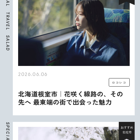
A
L
T
R
A
V
E
L
S
A
L
A
D
2026.06.06
ロコレコ
北海道根室市｜花咲く線路の、その
先へ 最東端の街で出会った魅力
S
P
おすすめ
E
北杜市
C
I
A