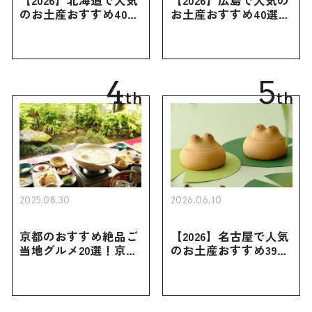
のお土産おすすめ40選
お土産おすすめ40選｜
｜定番のお菓子・スイ
定番のお菓子からおし
ーツから北海道でしか
ゃれなお土産・ばらま
買えない限定品、女性
き用、女性向けまで幅
向けまで幅広く紹介
広く紹介
4
5
th
th
2025.08.30
2026.06.10
京都のおすすめ絶品ご
【2026】名古屋で人気
当地グルメ20選！京都
のお土産おすすめ39選
にしかない名物から人
｜定番のお菓子から名
気の名店17選も紹介
古屋限定・おしゃれな
お土産・ばらまき用ま
で幅広く紹介