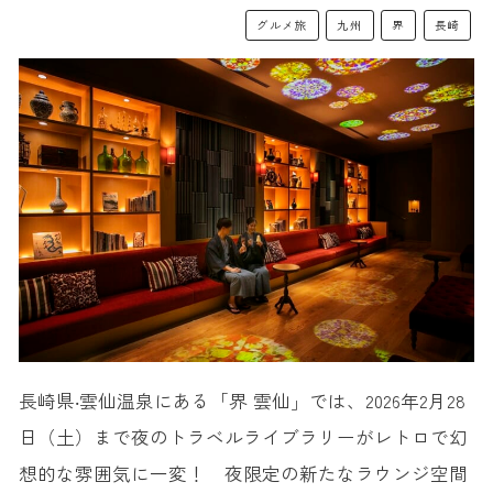
グルメ旅
九州
界
長崎
長崎県‧雲仙温泉にある「界 雲仙」では、2026年2月28
日（土）まで夜のトラベルライブラリーがレトロで幻
想的な雰囲気に一変！ 夜限定の新たなラウンジ空間