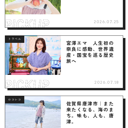
2026.07.25
トラベル
宮澤エマ 人生初の
奈良に感動、世界遺
産・国宝を巡る歴史
旅へ
2026.07.18
ロコレコ
佐賀県唐津市｜また
来たくなる、海のま
ち。味も、人も、唐
津。