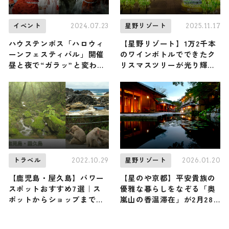
2024.07.23
2025.11.17
イベント
星野リゾート
ハウステンボス「ハロウィ
【星野リゾート】1万2千本
ーンフェスティバル」開催
のワインボトルでできたク
昼と夜で“ガラッ”と変わる
リスマスツリーが光り輝く
体験
… 「ワインリゾートクリス
マス2025」リゾナーレ八ヶ
岳で12月1日よりスタート
2022.10.29
2026.01.20
トラベル
星野リゾート
【鹿児島・屋久島】パワー
【星のや京都】平安貴族の
スポットおすすめ7選｜ス
優雅な暮らしをなぞる「奥
ポットからショップまでご
嵐山の香温滞在」が2月28
紹介
日まで開催中！ 食事・薬
湯・香りから … 平安時代の