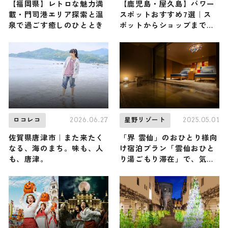
【福岡県】レトロな魅力満
【鹿児島・屋久島】パワー
載・門司港エリア探索と温
スポットおすすめ7選｜ス
泉で過ごす癒しのひととき
ポットからショップまでご
紹介します
2026.06.27
2025.05.01
ロコレコ
星野リゾート
佐賀県唐津市｜また来たく
「界 雲仙」のおひとり様向
なる、海のまち。味も、人
け宿泊プラン「雲仙おひと
も、唐津。
り湯ごもり滞在」で、気ま
まに湯浴みを楽しむひとり
温泉旅