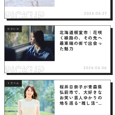
2026.06.27
ロコレコ
北海道根室市｜花咲
く線路の、その先へ
最東端の街で出会っ
た魅力
2026.06.06
トラベル
桜井日奈子が青森県
弘前市で、大好きな
お笑い芸人ゆかりの
地を巡る“推し活”旅
へ