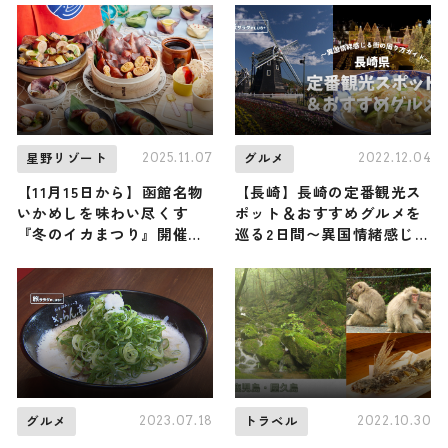
2025.11.07
2022.12.04
星野リゾート
グルメ
【11月15日から】函館名物
【長崎】長崎の定番観光ス
いかめしを味わい尽くす
ポット＆おすすめグルメを
『冬のイカまつり』開催！
巡る2日間〜異国情緒感じる
「いかめしアイス」に「い
街の周り方ガイド〜
かめしカレー」も / OMO5
函館 by 星野リゾート
2023.07.18
2022.10.30
グルメ
トラベル