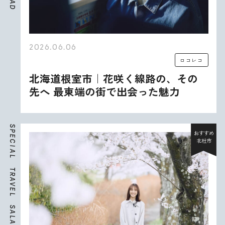
A
D
2026.06.06
ロコレコ
北海道根室市｜花咲く線路の、その
先へ 最東端の街で出会った魅力
S
P
おすすめ
E
北杜市
C
I
A
L
T
R
A
V
E
L
S
A
L
A