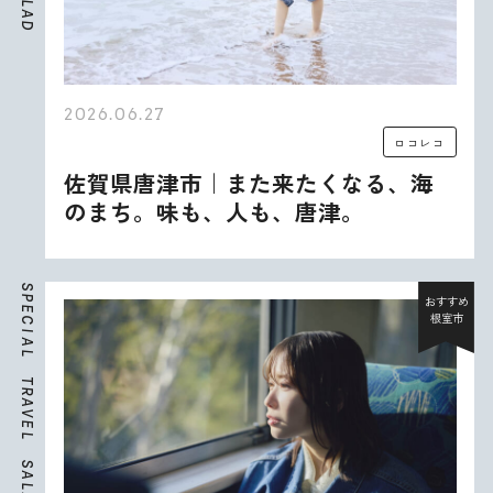
L
A
D
2026.06.27
ロコレコ
佐賀県唐津市｜また来たくなる、海
のまち。味も、人も、唐津。
S
P
おすすめ
E
根室市
C
I
A
L
T
R
A
V
E
L
S
A
L