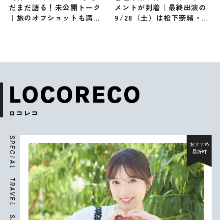
だまだ語る！未公開トーク
メントが到着｜最終出演の
｜旅のオフショットも満
9/28（土）は松下奈緒・勝
載！
俣州和とグアム旅
LOCORECO
ロコレコ
S
P
おすすめ
E
桑折町
C
I
A
L
T
R
A
V
E
L
S