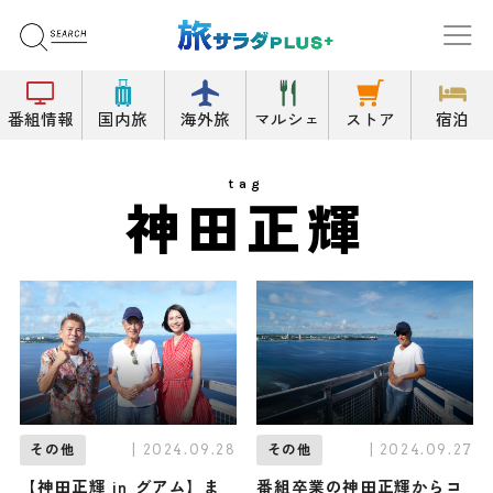
番組情報
国内旅
海外旅
マルシェ
ストア
宿泊
tag
神田正輝
| 2024.09.28
| 2024.09.27
その他
その他
【神田正輝 in グアム】ま
番組卒業の神田正輝からコ