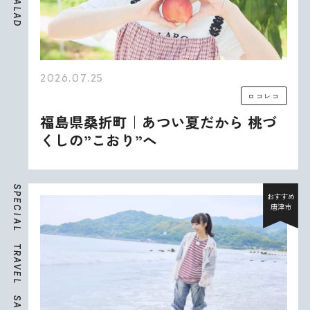
A
L
A
D
2026.07.25
ロコレコ
福島県桑折町｜あつい夏だから 桃づ
くしの”こおり”へ
S
P
おすすめ
E
唐津市
C
I
A
L
T
R
A
V
E
L
S
A