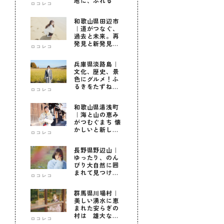
地に、ふれる
ロコレコ
和歌山県田辺市
｜道がつなぐ、
過去と未来。再
発見と新発見の
ロコレコ
待つ街へ
兵庫県淡路島｜
文化、歴史、景
色にグルメ！ふ
るきをたずねて
ロコレコ
新しきを知る旅
和歌山県湯浅町
｜海と山の恵み
がつむぐまち 懐
かしいと新しい
ロコレコ
に出会う旅
長野県野辺山｜
ゆったり、のん
びり大自然に囲
まれて見つけ
ロコレコ
た！私だけの優
しい自分時間
群馬県川場村｜
美しい湧水に恵
まれた安らぎの
村は 雄大な自
ロコレコ
然に育まれた心