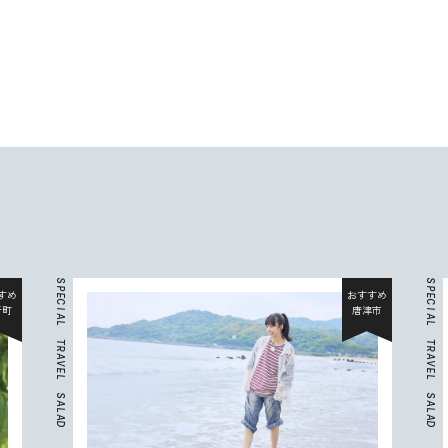
S
S
P
P
すめ
おすすめ
E
E
C
C
折町
唐津市
I
I
A
A
L
L
T
T
R
R
A
A
V
V
E
E
L
L
S
S
A
A
L
L
A
A
D
D