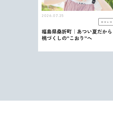
2026.07.25
ロコレコ
ロコレコ
む、うま
福島県桑折町｜あつい夏だから
出会いが
桃づくしの”こおり”へ