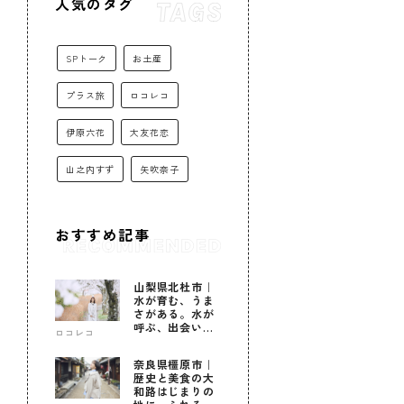
人気のタグ
SPトーク
お土産
プラス旅
ロコレコ
伊原六花
大友花恋
山之内すず
矢吹奈子
おすすめ記事
山梨県北杜市｜
水が育む、うま
さがある。水が
呼ぶ、出会いが
ロコレコ
ある。
奈良県橿原市｜
歴史と美食の大
和路はじまりの