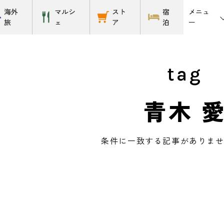
メニュ
海外
マルシ
スト
宿
ー
旅
ェ
ア
泊
tag
青木 
条件に一致する記事がありま