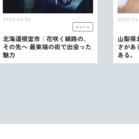
2026.06.06
2026.04
ロコレコ
北海道根室市｜花咲く線路の、
山梨県
その先へ 最東端の街で出会った
さがあ
魅力
ある。