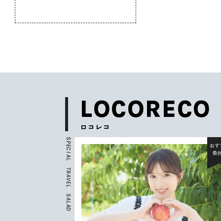
のふるさと
LOCORECO
ロコレコ
S
P
おすすめ
おす
E
C
北杜市
桑
I
A
L
T
R
A
V
E
L
S
A
L
A
D