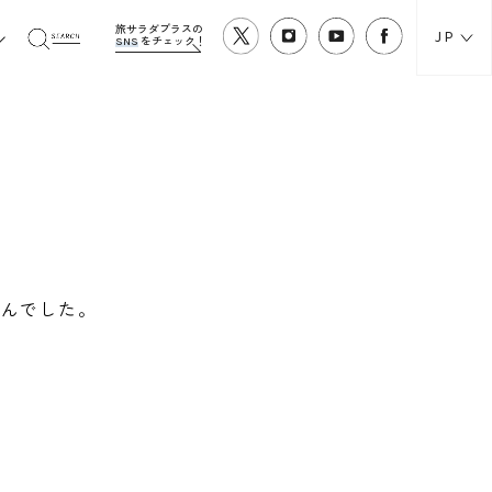
旅サラダプラスの
JP
SNS
をチェック！
愛
せんでした。