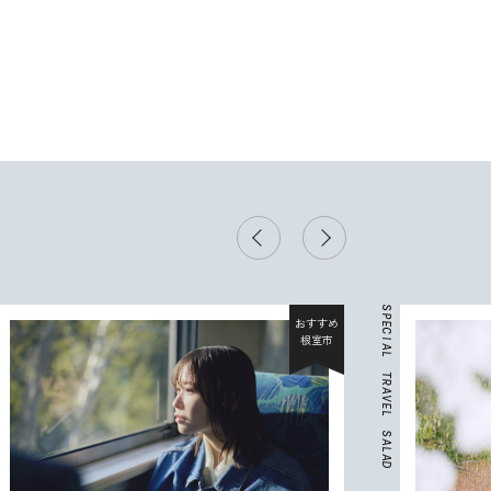
S
P
おすすめ
E
C
根室市
I
A
L
T
R
A
V
E
L
S
A
L
A
D