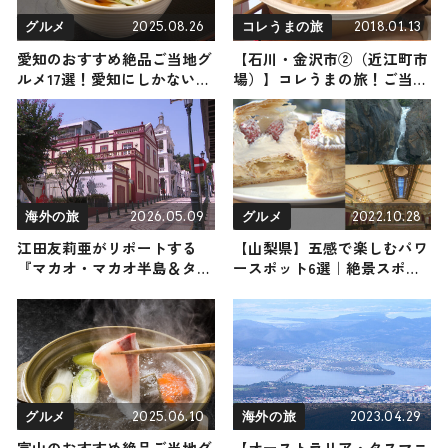
2025.08.26
2018.01.13
グルメ
コレうまの旅
愛知のおすすめ絶品ご当地グ
【石川・金沢市②（近江町市
ルメ17選！愛知にしかない名
場）】コレうまの旅！ご当地
物から人気の名店12選も紹介
名物グルメをお届け
2026.05.09
2022.10.28
海外の旅
グルメ
江田友莉亜がリポートする
【山梨県】五感で楽しむパワ
『マカオ・マカオ半島＆タイ
ースポット6選｜絶景スポッ
パ・ヴィレッジ』の旅！おす
トと絶品スイーツをご紹介
すめ観光スポットやグルメを
紹介 2026年5月9日放送
2025.06.10
2023.04.29
グルメ
海外の旅
富山のおすすめ絶品ご当地グ
【オーストラリア・タスマニ