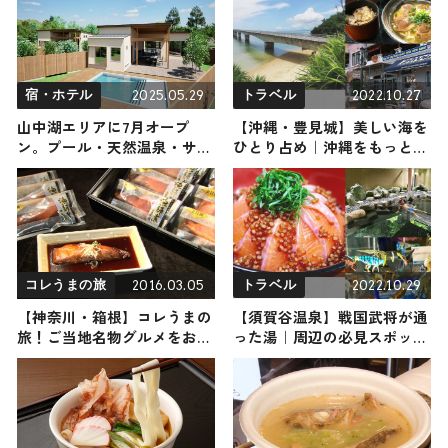
2025.05.29
2022.10.27
宿・ホテル
トラベル
山中湖エリアに7月オープ
【沖縄・豊見城】美しい海を
ン。プール・天然温泉・サウ
ひとり占め｜沖縄をもっと楽
ナ付きの絶景ヴィラ
しむ観光スポット8選
「KANOA THE VILLAS～富士
山中湖～」
2016.03.05
2022.10.29
コレうまの旅
トラベル
【神奈川・箱根】コレうまの
【須賀谷温泉】戦国武将が通
旅！ご当地名物グルメをお届
った湯｜周辺の必見スポット
け
と一緒にご紹介