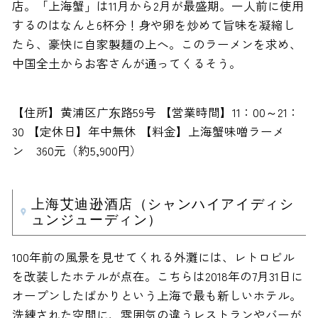
店。「上海蟹」は11月から2月が最盛期。一人前に使用
するのはなんと6杯分！身や卵を炒めて旨味を凝縮し
たら、豪快に自家製麺の上へ。このラーメンを求め、
中国全土からお客さんが通ってくるそう。
【住所】黄浦区广东路59号 【営業時間】11：00～21：
30 【定休日】年中無休 【料金】上海蟹味噌ラーメ
ン 360元（約5,900円）
上海艾迪逊酒店（シャンハイアイディシ
ュンジューディン）
100年前の風景を見せてくれる外灘には、レトロビル
を改装したホテルが点在。こちらは2018年の7月31日に
オープンしたばかりという上海で最も新しいホテル。
洗練された空間に、雰囲気の違うレストランやバーが