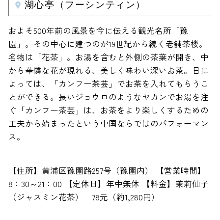
湖心亭（フーシンティン）
およそ500年前の風景を今に伝える観光名所「豫
園」。その中心に建つのが19世紀から続く老舗茶楼。
名物は「花茶」。お湯を含むと外側の茶葉が開き、中
から華憐な花が現れる、美しく味わい深いお茶。日に
よっては、「カンフー茶芸」でお茶を入れてもらうこ
とができる。長いジョウロのようなヤカンでお湯を注
ぐ「カンフー茶芸」は、お茶をより楽しくするための
工夫から始まったという中国ならではのパフォーマン
ス。
【住所】黄浦区豫園路257号（豫園内） 【営業時間】
8：30～21：00 【定休日】年中無休 【料金】茉莉仙子
（ジャスミン花茶） 78元（約1,280円）