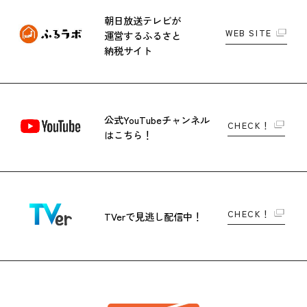
朝日放送テレビが
WEB SITE
運営する
ふるさと
納税サイト
公式YouTubeチャンネル
CHECK！
はこちら！
CHECK！
TVerで
見逃し配信中！