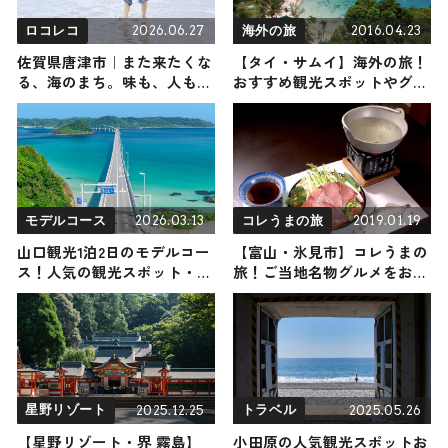
2026.06.27
2016.04.23
ロコレコ
海外の旅
佐賀県唐津市｜また来たくな
【タイ・サムイ】海外の旅！
る、海のまち。味も、人も、
おすすめ観光スポットやグル
唐津。
メをリポート
2026.03.13
2019.01.19
モデルコース
コレうまの旅
山口観光1泊2日のモデルコー
【富山・氷見市】コレうまの
ス！人気の観光スポット・名
旅！ご当地名物グルメをお届
所を満喫できる王道の旅程を
け
紹介
2025.12.25
2025.05.26
星野リゾート
トラベル
【星野リゾート・界 霧島】
小田原の人気観光スポットお