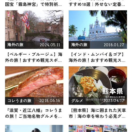
国宝「霧島神宮」で特別祈願
すすめ18選｜外せない定番・
を行う『霧島開運旅2026』宿
名所から穴場まで見どころ満
泊プランが販売！ 「九面」
載の観光地を紹介
の拝観、清めの温泉など開運
アクションが満載
2024.05.11
2018.01.27
海外の旅
海外の旅
【ベルギー・ブルージュ】海
【インド・ムンバイ＆ゴア】
外の旅！おすすめ観光スポッ
海外の旅！おすすめ観光スポ
トやグルメをリポート 2024
ットやグルメをリポート
年5月11日放送
2018.06.16
2023.04.17
コレうまの旅
グルメ
『滋賀・近江八幡』コレうま
【熊本県】海に囲まれた天草
の旅！ご当地名物グルメをお
市｜海の幸を味わう必見グル
届け
メスポット３選