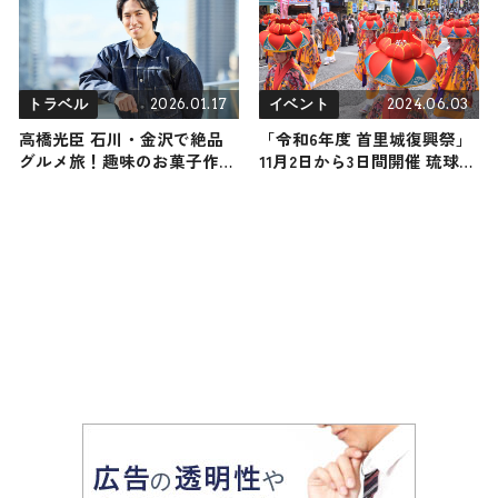
2026.01.17
2024.06.03
トラベル
イベント
高橋光臣 石川・金沢で絶品
「令和6年度 首里城復興祭」
グルメ旅！趣味のお菓子作り
11月2日から3日間開催 琉球王
で出会った食材に感動
国文化を再現