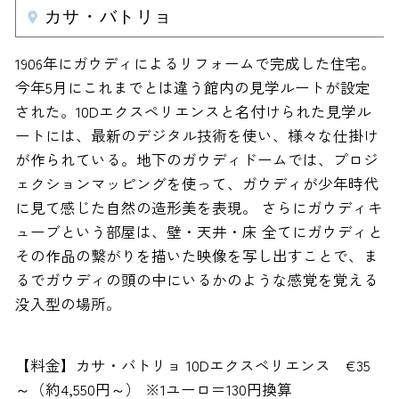
カサ・バトリョ
1906年にガウディによるリフォームで完成した住宅。
今年5月にこれまでとは違う館内の見学ルートが設定
された。10Dエクスペリエンスと名付けられた見学ル
ートには、最新のデジタル技術を使い、様々な仕掛け
が作られている。地下のガウディドームでは、プロジ
ェクションマッピングを使って、ガウディが少年時代
に見て感じた自然の造形美を表現。 さらにガウディキ
ューブという部屋は、壁・天井・床 全てにガウディと
その作品の繋がりを描いた映像を写し出すことで、ま
るでガウディの頭の中にいるかのような感覚を覚える
没入型の場所。
【料金】カサ・バトリョ 10Dエクスペリエンス €35
～（約4,550円～） ※1ユーロ＝130円換算