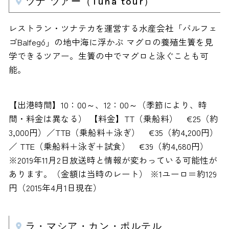
ツナ ツアー（Tuna tour）
レストラン・ツナテカを運営する水産会社「バルフェ
ゴBalfegó」の地中海に浮かぶ マグロの養殖生簀を見
学できるツアー。生簀の中でマグロと泳ぐことも可
能。
【出港時間】10：00～、12：00～（季節により、時
間・料金は異なる） 【料金】TT（乗船料） €25（約
3,000円）／TTB（乗船料＋泳ぎ） €35（約4,200円）
／ TTE（乗船料＋泳ぎ＋試食） €39（約4,680円）
※2019年11月2日放送時と情報が変わっている可能性が
あります。（金額は当時のレート） ※1ユーロ＝約129
円（2015年4月1日現在）
ラ・マシア・カン・ポルテル