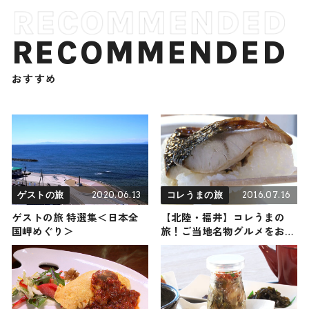
RECOMMENDED
おすすめ
2020.06.13
2016.07.16
ゲストの旅
コレうまの旅
ゲストの旅 特選集＜日本全
【北陸・福井】コレうまの
国岬めぐり＞
旅！ご当地名物グルメをお届
け