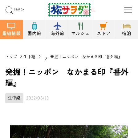
番組情報
国内旅
海外旅
マルシェ
ストア
宿泊
トップ
生中継
発掘！ニッポン なかまる印『番外編』
発掘！ニッポン なかまる印『番外
編』
生中継
2022/08/13