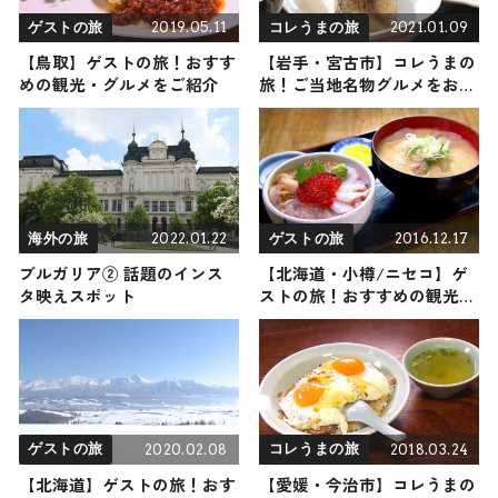
2019.05.11
2021.01.09
ゲストの旅
コレうまの旅
【鳥取】ゲストの旅！おすす
【岩手・宮古市】コレうまの
めの観光・グルメをご紹介
旅！ご当地名物グルメをお届
け
2022.01.22
2016.12.17
海外の旅
ゲストの旅
ブルガリア② 話題のインス
【北海道・小樽/ニセコ】ゲ
タ映えスポット
ストの旅！おすすめの観光・
グルメをご紹介
2020.02.08
2018.03.24
ゲストの旅
コレうまの旅
【北海道】ゲストの旅！おす
【愛媛・今治市】コレうまの