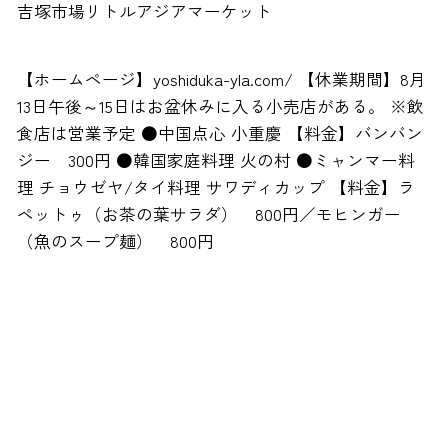
吉塚市場リトルアジアマーケット
【ホームページ】yoshiduka-yla.com/ 【休業期間】8月
13日午後～15日はお盆休みに入る小売店がある。 ※飲
食店は営業予定
●中国点心 小重慶
【料金】バンバン
ジー 300円
●韓国家庭料理 火の村
●ミャンマー料
理 チョウゼヤ/タイ料理 サワディカップ
【料金】ラ
ペットゥ（お茶の葉サラダ） 800円／モヒンガー
（魚のスープ麺） 800円