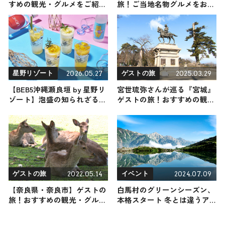
すめの観光・グルメをご紹介
旅！ご当地名物グルメをお届
2020年2月8日放送
け
2026.05.27
2025.03.29
星野リゾート
ゲストの旅
【BEB5沖縄瀬良垣 by 星野リ
宮世琉弥さんが巡る『宮城』
ゾート】泡盛の知られざる魅
ゲストの旅！おすすめの観
力を知る『NEO 泡盛
光・グルメをご紹介 2025年3
Summer Night』が6/1〜開
月29日放送
催！ 泡盛をアレンジしたカ
クテルやサワーで夏の夜を涼
やかに楽しもう ♪
2022.05.14
2024.07.09
ゲストの旅
イベント
【奈良県・奈良市】ゲストの
白馬村のグリーンシーズン、
旅！おすすめの観光・グルメ
本格スタート 冬とは違うア
をご紹介 2022年5月14日放送
クティビティなど登場