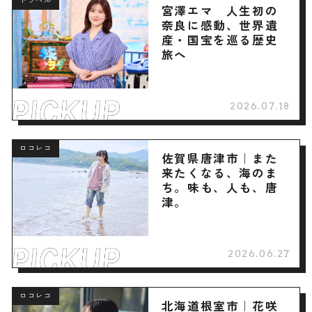
トラベル
宮澤エマ 人生初の
奈良に感動、世界遺
産・国宝を巡る歴史
旅へ
2026.07.18
ロコレコ
佐賀県唐津市｜また
来たくなる、海のま
ち。味も、人も、唐
津。
2026.06.27
ロコレコ
北海道根室市｜花咲