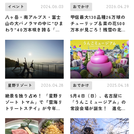
2024.06.03
2026.04.29
イベント
おでかけ
八ヶ岳・南アルプス・富士
甲信最大130品種26万球の
山の大パノラマの中に“ひま
チューリップ＆菜の花500
わり”40万本咲き誇る「北
万本が見ごろ！残雪の北ア
杜市明野サンフラワーフェ
ルプスを望む春の国営アル
ス2024」開催
プスあづみの公園 / 長野県
2026.04.28
2025.04.18
星野リゾート
おでかけ
絶景を独り占め！ 「星野リ
5月4日（日）、名古屋に
ゾート トマム」で『雲海リ
「うんこミュージアム」の
トリートステイ』が今年も
常設会場が誕生！ 進化し
開催 / 天空のプライベート
た“うんこカワイイ”エンタ
ヨガで心身をととのえる安
メ空間を楽しみつくそう
らぎの滞在｜北海道