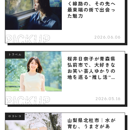
く線路の、その先へ
最東端の街で出会っ
た魅力
2026.06.06
トラベル
桜井日奈子が青森県
弘前市で、大好きな
お笑い芸人ゆかりの
地を巡る“推し活”旅
へ
2026.05.16
ロコレコ
山梨県北杜市｜水が
育む、うまさがあ