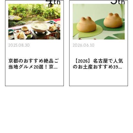
th
th
2025.08.30
2026.06.10
京都のおすすめ絶品ご
【2026】名古屋で人気
当地グルメ20選！京都
のお土産おすすめ39選
にしかない名物から人
｜定番のお菓子から名
気の名店17選も紹介
古屋限定・おしゃれな
お土産・ばらまき用ま
で幅広く紹介