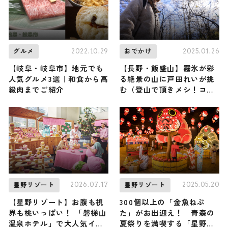
2022.10.29
2025.01.26
グルメ
おでかけ
【岐阜・岐阜市】地元でも
【長野・飯盛山】霧氷が彩
人気グルメ3選｜和食から高
る絶景の山に戸田れいが挑
級肉までご紹介
む（登山で頂きメシ！コラ
ボ企画）
2026.07.17
2025.05.20
星野リゾート
星野リゾート
【星野リゾート】お腹も視
300個以上の「金魚ねぷ
界も桃いっぱい！ 「磐梯山
た」がお出迎え！ 青森の
温泉ホテル」で大人気イベ
夏祭りを満喫する「星野リ