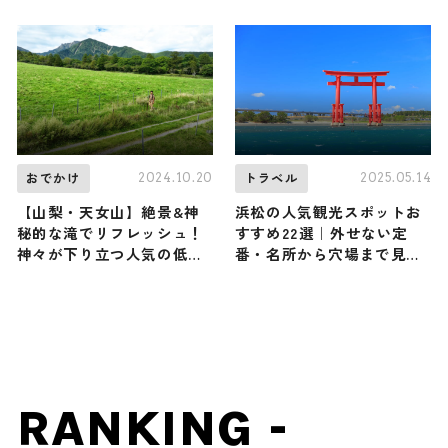
ント『はらくっち桃フェス
ゾート 青森屋」の「しが
2026』が今年も開催中/ 福
っこ金魚まつり」
島県耶麻郡
2024.10.20
2025.05.14
おでかけ
トラベル
【山梨・天女山】絶景&神
浜松の人気観光スポットお
秘的な滝でリフレッシュ！
すすめ22選｜外せない定
神々が下り立つ人気の低山
番・名所から穴場まで見ど
に原田龍二さんが感動（登
ころ満載の観光地を紹介
山で頂きメシ！コラボ企
画）
RANKING -