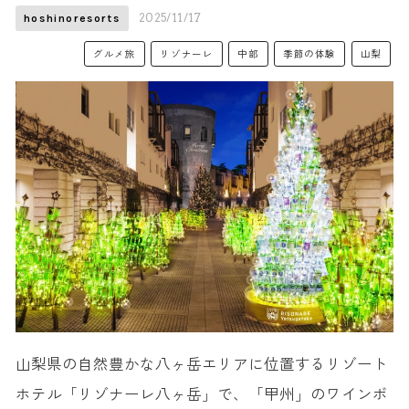
2025/11/17
hoshinoresorts
グルメ旅
リゾナーレ
中部
季節の体験
山梨
山梨県の自然豊かな八ヶ岳エリアに位置するリゾート
ホテル「リゾナーレ八ヶ岳」で、「甲州」のワインボ