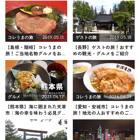
2019.05.11
2019.05.18
コレうまの旅
ゲストの旅
【島根・隠岐】コレうまの
【長野】ゲストの旅！おすす
旅！ご当地名物グルメをお届
めの観光・グルメをご紹介
け
2023.04.17
2024.06.29
グルメ
コレうまの旅
【熊本県】海に囲まれた天草
【愛知・安城市】コレうまの
市｜海の幸を味わう必見グル
旅！地元の人おすすめのご当
メスポット３選
地名物グルメ3選 2024年6月
29日放送