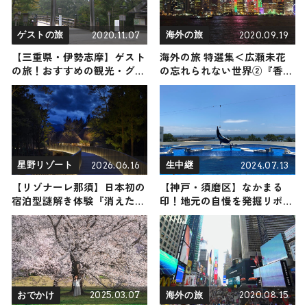
2020.11.07
2020.09.19
ゲストの旅
海外の旅
【三重県・伊勢志摩】ゲスト
海外の旅 特選集＜広瀬未花
の旅！おすすめの観光・グル
の忘れられない世界②『香港
メをご紹介
＆タイ編』＞
2026.06.16
2024.07.13
星野リゾート
生中継
【リゾナーレ那須】日本初の
【神戸・須磨区】なかまる
宿泊型謎解き体験『消えた高
印！地元の自慢を発掘リポー
原の魔女』が開催中！ 人気
ト 2024年7月13日放送
作家が書き下ろした謎を解き
明かそう｜星野リゾート
2025.03.07
2020.08.15
おでかけ
海外の旅