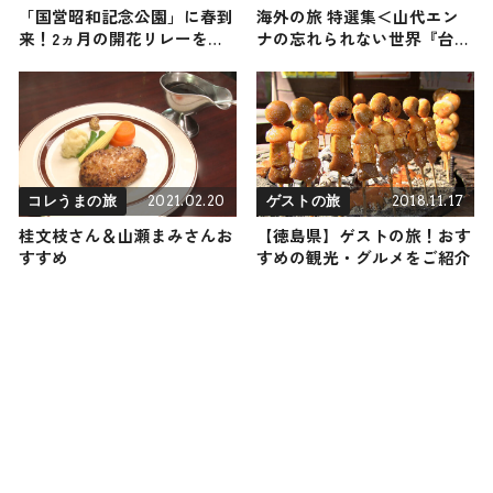
「国営昭和記念公園」に春到
海外の旅 特選集＜山代エン
来！2ヵ月の開花リレーを楽
ナの忘れられない世界『台湾
しむ「フラワーフェスティバ
＆アメリカ』＞
ル2025」
2021.02.20
2018.11.17
コレうまの旅
ゲストの旅
桂文枝さん＆山瀬まみさんお
【徳島県】ゲストの旅！おす
すすめ
すめの観光・グルメをご紹介