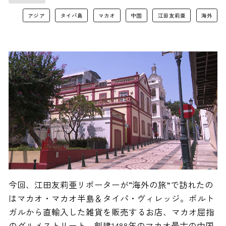
アジア
タイパ島
マカオ
中国
江田友莉亜
海外
今回、江田友莉亜リポーターが“海外の旅”で訪れたの
はマカオ・マカオ半島＆タイパ・ヴィレッジ。ポルト
ガルから直輸入した雑貨を販売するお店、マカオ屈指
のグルメストリート、創建1488年のマカオ最古の中国