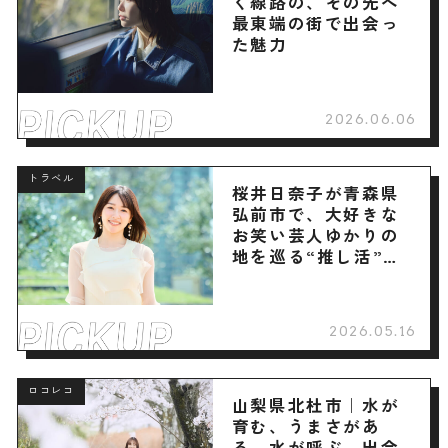
く線路の、その先へ
最東端の街で出会っ
た魅力
2026.06.06
トラベル
桜井日奈子が青森県
弘前市で、大好きな
お笑い芸人ゆかりの
地を巡る“推し活”旅
へ
2026.05.16
ロコレコ
山梨県北杜市｜水が
育む、うまさがあ
る。水が呼ぶ、出会