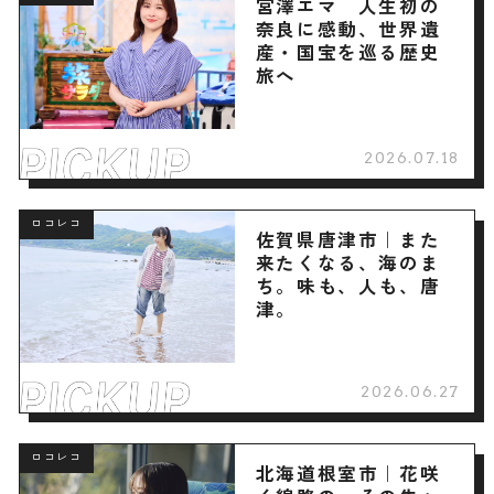
宮澤エマ 人生初の
奈良に感動、世界遺
産・国宝を巡る歴史
旅へ
2026.07.18
ロコレコ
佐賀県唐津市｜また
来たくなる、海のま
ち。味も、人も、唐
津。
2026.06.27
ロコレコ
北海道根室市｜花咲