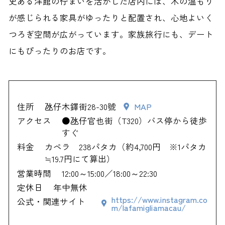
史ある洋館の佇まいを活かした店内には、木の温もり
が感じられる家具がゆったりと配置され、心地よいく
つろぎ空間が広がっています。家族旅行にも、デート
にもぴったりのお店です。
住所
氹仔木鐸街28-30號
MAP
アクセス
●氹仔官也街（T320）バス停から徒歩
すぐ
料金
カペラ 238パタカ（約4,700円 ※1パタカ
≒19.7円にて算出）
営業時間
12:00～15:00／18:00～22:30
定休日
年中無休
https://www.instagram.co
公式・関連サイト
m/lafamigliamacau/