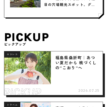
目の穴場観光スポット。グル
メ・お土産情報も
PICKUP
ピックアップ
ロコレコ
福島県桑折町｜あつ
い夏だから 桃づくし
の”こおり”へ
2026.07.25
トラベル