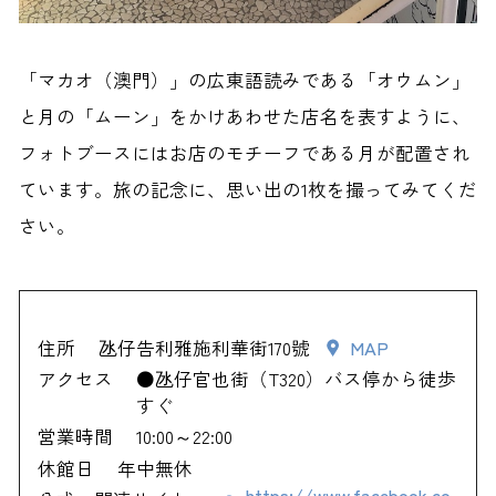
「マカオ（澳門）」の広東語読みである「オウムン」
と月の「ムーン」をかけあわせた店名を表すように、
フォトブースにはお店のモチーフである月が配置され
ています。旅の記念に、思い出の1枚を撮ってみてくだ
さい。
住所
氹仔告利雅施利華街170號
MAP
アクセス
●氹仔官也街（T320）バス停から徒歩
すぐ
営業時間
10:00～22:00
休館日
年中無休
https://www.facebook.co