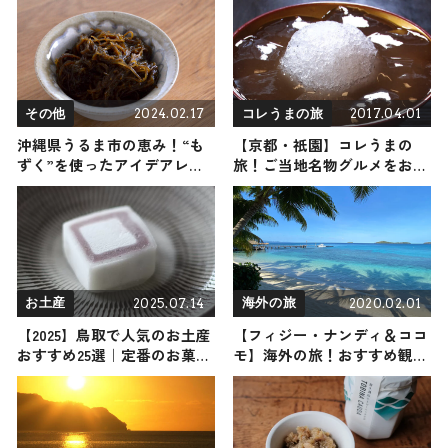
2024.02.17
2017.04.01
その他
コレうまの旅
沖縄県うるま市の恵み！“も
【京都・祇園】コレうまの
ずく”を使ったアイデアレシ
旅！ご当地名物グルメをお届
ピ3選 feat.料理家・大橋みち
け
こ
2025.07.14
2020.02.01
お土産
海外の旅
【2025】鳥取で人気のお土産
【フィジー・ナンディ＆ココ
おすすめ25選｜定番のお菓子
モ】海外の旅！おすすめ観光
からおしゃれなお土産・雑貨
スポットやグルメをリポート
まで幅広く紹介