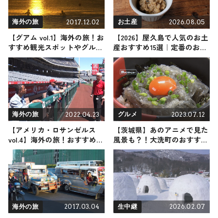
2017.12.02
2026.08.05
海外の旅
お土産
【グアム vol.1】海外の旅！お
【2026】屋久島で人気のお土
すすめ観光スポットやグルメ
産おすすめ15選｜定番のお菓
をリポート
子から屋久島限定、ばらまき
用まで幅広く紹介
2022.04.23
2023.07.12
海外の旅
グルメ
【アメリカ・ロサンゼルス
【茨城県】あのアニメで見た
vol.4】海外の旅！おすすめ観
風景も？！大洗町のおすすめ
光スポットやグルメをリポー
グルメスポット３選ご紹介
ト
2017.03.04
2026.02.07
海外の旅
生中継