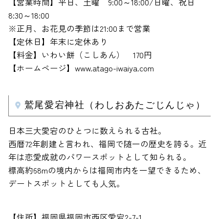
【営業時間】平日、土曜 9:00～18:00/日曜、祝日
8:30～18:00
※正月、お花見の季節は21:00まで営業
【定休日】年末に定休あり
【料金】いわい餅（こしあん） 170円
【ホームページ】www.atago-iwaiya.com
鷲尾愛宕神社（わしおあたごじんじゃ）
日本三大愛宕のひとつに数えられる古社。
西暦72年創建と言われ、福岡で随一の歴史を誇る。近
年は恋愛成就のパワースポットとして知られる。
標高約68mの境内からは福岡市内を一望できるため、
デートスポットとしても人気。
【住所】福岡県福岡市西区愛宕2-7-1