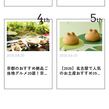
ーツから北海道でしか
ゃれなお土産・ばらま
買えない限定品、女性
き用、女性向けまで幅
向けまで幅広く紹介
広く紹介
4
5
th
th
2025.08.30
2026.06.10
京都のおすすめ絶品ご
【2026】名古屋で人気
当地グルメ20選！京都
のお土産おすすめ39選
にしかない名物から人
｜定番のお菓子から名
気の名店17選も紹介
古屋限定・おしゃれな
お土産・ばらまき用ま
で幅広く紹介