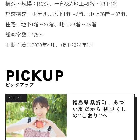
構造・規模：RC造、一部S造地上49階・地下1階
施設構成：ホテル…地下1階～2階、地上28階～37階、
住宅…地下1階～27階、地上38階～49階
総客室数：175室
工期：着工2020年4月、竣工2024年1月
PICKUP
ピックアップ
ロコレコ
福島県桑折町｜あつ
い夏だから 桃づくし
の”こおり”へ