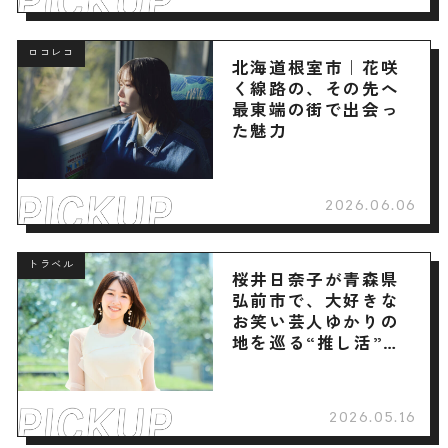
ロコレコ
北海道根室市｜花咲
く線路の、その先へ
最東端の街で出会っ
た魅力
2026.06.06
トラベル
桜井日奈子が青森県
弘前市で、大好きな
お笑い芸人ゆかりの
地を巡る“推し活”旅
へ
2026.05.16