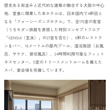
歴史ある街並みと近代的な建築が融合する⼤阪の中⼼
地、堂島に開業した本ホテルは、⽇本国内で4軒⽬と
なる「フォーシーズンズホテル」で、全175室の客室
（うちモダン旅館を表現した特別コンセプトフロア
「GENSUI（⽞⽔）」の21室を含む）、6軒のレストラ
ン＆バー、16メートルの屋内プール、温浴施設（お⾵
呂、サウナ、貸切⾵呂）、24時間利⽤可能なフィット
ネスセンター、5室のトリートメントルームを備えた
スパ、宴会場を完備しています。