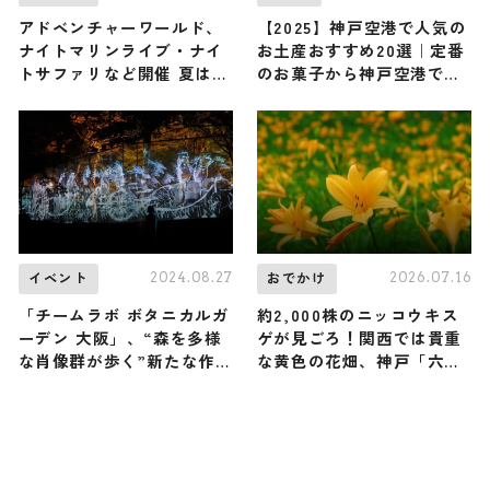
アドベンチャーワールド、
【2025】神戸空港で人気の
ナイトマリンライブ・ナイ
お土産おすすめ20選｜定番
トサファリなど開催 夏は夜
のお菓子から神戸空港でし
8時までの夜間特別営業
か買えないお土産まで紹介
2024.08.27
2026.07.16
イベント
おでかけ
「チームラボ ボタニカルガ
約2,000株のニッコウキス
ーデン 大阪」、“森を多様
ゲが見ごろ！関西では貴重
な肖像群が歩く”新たな作品
な黄色の花畑、神戸「六甲
8月29日より追加
高山植物園」で高原の夏を
｜兵庫県