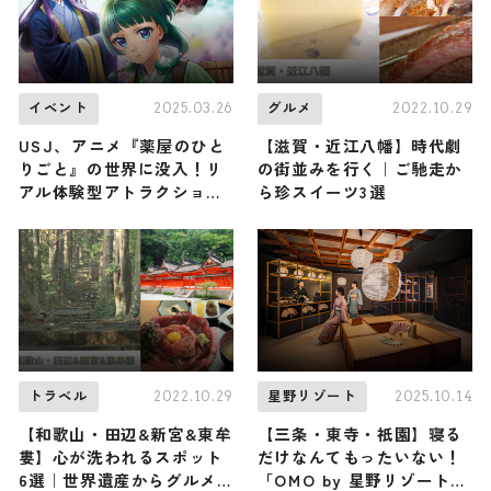
2025.03.26
2022.10.29
イベント
グルメ
USJ、アニメ『薬屋のひと
【滋賀・近江八幡】時代劇
りごと』の世界に没入！リ
の街並みを行く｜ご馳走か
アル体験型アトラクション
ら珍スイーツ3選
が7月1日（火）から登場
2022.10.29
2025.10.14
トラベル
星野リゾート
【和歌山・田辺&新宮&東牟
【三条・東寺・祇園】寝る
婁】心が洗われるスポット
だけなんてもったいない！
6選｜世界遺産からグルメ
「OMO by 星野リゾート」