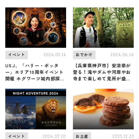
までご紹介します
京都3施設で街の文化に浸る
夜の新体験がスタート
2024.05.14
2024.06.16
イベント
おでかけ
USJ、「ハリー・ポッタ
【兵庫県神戸市】安涼奈が
ー」エリア10周年イベント
登る！滝やダムや河原やお
開催 ホグワーツ城内部探索
寺まで楽しめて見所が盛り
も復活
だくさんながらも身軽に登
りやすい再度山（登山で頂
きメシ！コラボ企画）
2024.07.01
2025.12.23
イベント
お土産