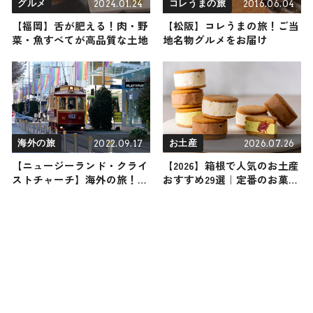
2024.01.24
2016.06.04
グルメ
コレうまの旅
【福岡】舌が肥える！肉・野
【松阪】コレうまの旅！ご当
菜・魚すべてが高品質な土地
地名物グルメをお届け
2022.09.17
2026.07.26
海外の旅
お土産
【ニュージーランド・クライ
【2026】箱根で人気のお土産
ストチャーチ】海外の旅！お
おすすめ29選｜定番のお菓子
すすめ観光スポットやグルメ
から箱根限定、女性向け、雑
をリポート
貨まで幅広く紹介