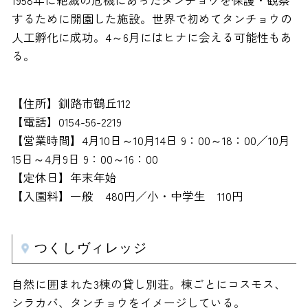
1958年に絶滅の危機にあったタンチョウを保護・観察
するために開園した施設。世界で初めてタンチョウの
人工孵化に成功。4～6月にはヒナに会える可能性もあ
る。
【住所】釧路市鶴丘112
【電話】0154-56-2219
【営業時間】4月10日～10月14日 9：00～18：00／10月
15日～4月9日 9：00～16：00
【定休日】年末年始
【入園料】一般 480円／小・中学生 110円
つくしヴィレッジ
自然に囲まれた3棟の貸し別荘。棟ごとにコスモス、
シラカバ、タンチョウをイメージしている。