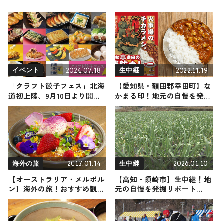
2024.07.18
2022.11.19
イベント
生中継
「クラフト餃子フェス」北海
【愛知県・額田郡幸田町】な
道初上陸、9月10日より開催
かまる印！地元の自慢を発掘
決定 全国各地の個性派餃子
リポート
集結
2017.01.14
2026.01.10
海外の旅
生中継
【オーストラリア・メルボル
【高知・須崎市】生中継！地
ン】海外の旅！おすすめ観光
元の自慢を発掘リポート
スポットやグルメをリポート
2026年1月10日放送