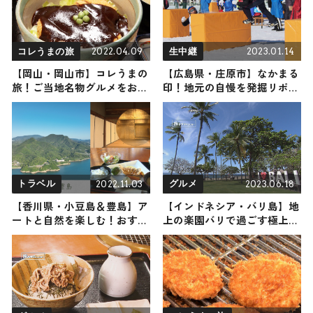
2022.04.09
2023.01.14
コレうまの旅
生中継
【岡山・岡山市】コレうまの
【広島県・庄原市】なかまる
旅！ご当地名物グルメをお届
印！地元の自慢を発掘リポー
け
ト
2022.11.03
2023.06.18
トラベル
グルメ
【香川県・小豆島＆豊島】ア
【インドネシア・バリ島】地
ートと自然を楽しむ！おすす
上の楽園バリで過ごす極上の
めスポット9選〜のんびり芸
ビーチリゾート〜必見ビーチ
術を楽しみながら島暮らし体
やバー・寺院などをご紹介〜
験をしてみませんか？〜