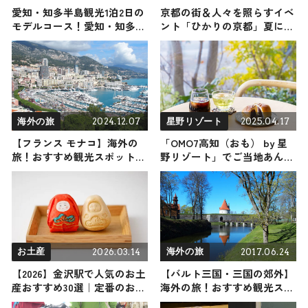
愛知・知多半島観光1泊2日の
京都の街＆人々を照らすイベ
モデルコース！愛知・知多半
ント「ひかりの京都」夏に初
島エリアの人気スポット・名
開催
所を満喫できる王道の旅程を
紹介
2024.12.07
2025.04.17
海外の旅
星野リゾート
【フランス モナコ】海外の
「OMO7高知（おも） by 星
旅！おすすめ観光スポットや
野リゾート」でご当地あんぱ
グルメをリポート 2024年12
んに合うドリンクを決めよ
月7日放送
う！ 連続テレビ小説『あん
ぱん』放送に合わせたイベン
トが開催
2026.03.14
2017.06.24
お土産
海外の旅
【2026】金沢駅で人気のお土
【バルト三国・三国の郊外】
産おすすめ30選｜定番のお菓
海外の旅！おすすめ観光スポ
子からおしゃれなお土産・ば
ットやグルメをリポート