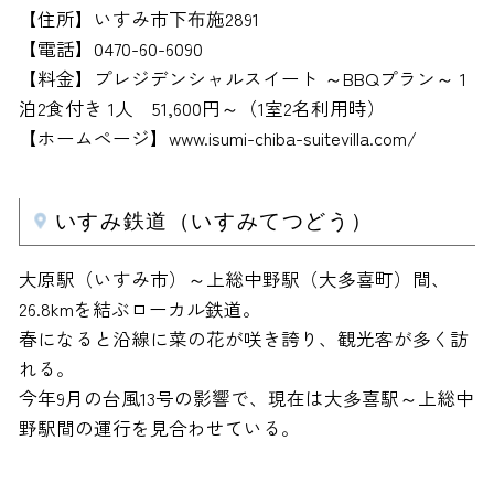
【住所】いすみ市下布施2891
【電話】0470-60-6090
【料金】プレジデンシャルスイート ～BBQプラン～ 1
泊2食付き 1人 51,600円～（1室2名利用時）
【ホームページ】www.isumi-chiba-suitevilla.com/
いすみ鉄道（いすみてつどう）
大原駅（いすみ市）～上総中野駅（大多喜町）間、
26.8kmを結ぶローカル鉄道。
春になると沿線に菜の花が咲き誇り、観光客が多く訪
れる。
今年9月の台風13号の影響で、現在は大多喜駅～上総中
野駅間の運行を見合わせている。