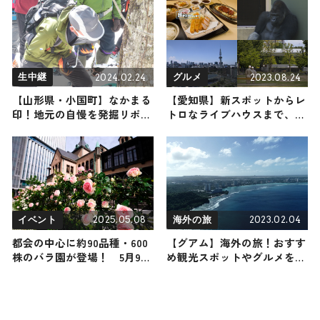
らまき用や女性向けまで幅広
く紹介
2024.02.24
2023.08.24
生中継
グルメ
【山形県・小国町】なかまる
【愛知県】新スポットからレ
印！地元の自慢を発掘リポー
トロなライブハウスまで、こ
ト
こだけは行ってほしい！愛知
の魅力を知り尽くす旅
2025.05.08
2023.02.04
イベント
海外の旅
都会の中心に約90品種・600
【グアム】海外の旅！おすす
株のバラ園が登場！ 5月9日
め観光スポットやグルメをリ
（金）から東京ガーデンテラ
ポート
ス紀尾井町で「KIOI ROSE
WEEK 2025」が開催