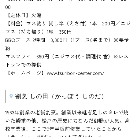
00
【定休日】火曜
【料金】マス釣り 貸し竿（えさ付）1本 200円／ニジ
マス（持ち帰り）1尾 350円
BBQブース 2時間 3,300円（1ブース6名まで）※要予
約
マスフライ 660円（ニジマス代・調理代 含）※レス
トランでの提供
【ホームページ】www.tsuribori-center.com/
割烹 しの田（かっぽう しのだ）
1963年創業の老舗割烹。創業以来継ぎ足しのタレで焼
いた鰻重の他、松戸の歴史にちなんだ御膳が人気。高
校卒業後、ここで2年半板前修業していたことから
「ラッシャー“板前”」という芸名になった。