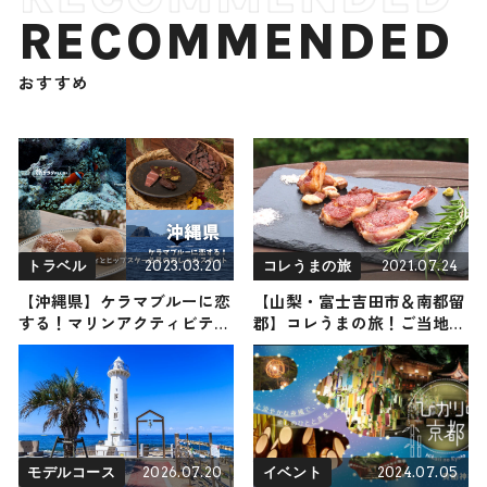
RECOMMENDED
おすすめ
2023.03.20
2021.07.24
トラベル
コレうまの旅
【沖縄県】ケラマブルーに恋
【山梨・富士吉田市＆南都留
する！マリンアクティビティ
郡】コレうまの旅！ご当地名
とヒップスター必見のおしゃ
物グルメをお届け
れスポット
2026.07.20
2024.07.05
モデルコース
イベント