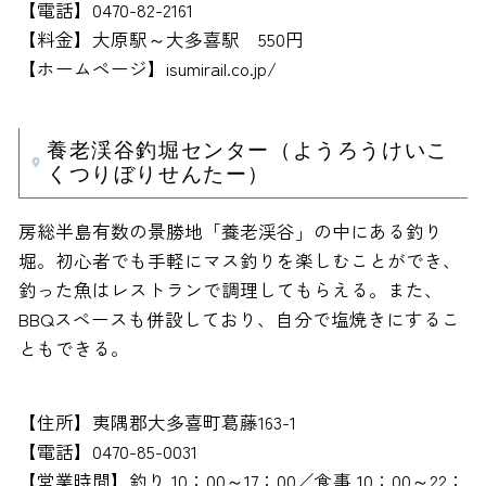
【電話】0470-82-2161
【料金】大原駅～大多喜駅 550円
【ホームページ】isumirail.co.jp/
養老渓谷釣堀センター（ようろうけいこ
くつりぼりせんたー）
房総半島有数の景勝地「養老渓谷」の中にある釣り
堀。初心者でも手軽にマス釣りを楽しむことができ、
釣った魚はレストランで調理してもらえる。また、
BBQスペースも併設しており、自分で塩焼きにするこ
ともできる。
【住所】夷隅郡大多喜町葛藤163-1
【電話】0470-85-0031
【営業時間】釣り 10：00～17：00／食事 10：00～22：