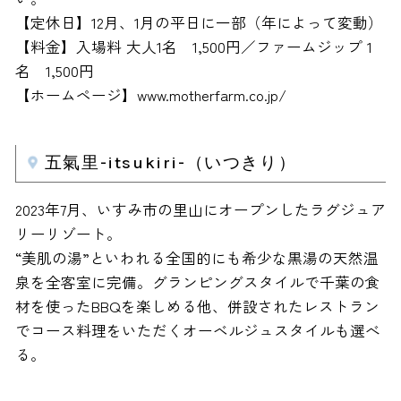
【定休日】12月、1月の平日に一部（年によって変動）
【料金】入場料 大人1名 1,500円／ファームジップ 1
名 1,500円
【ホームページ】www.motherfarm.co.jp/
五氣里-itsukiri-（いつきり）
2023年7月、いすみ市の里山にオープンしたラグジュア
リーリゾート。
“美肌の湯”といわれる全国的にも希少な黒湯の天然温
泉を全客室に完備。グランピングスタイルで千葉の食
材を使ったBBQを楽しめる他、併設されたレストラン
でコース料理をいただくオーベルジュスタイルも選べ
る。