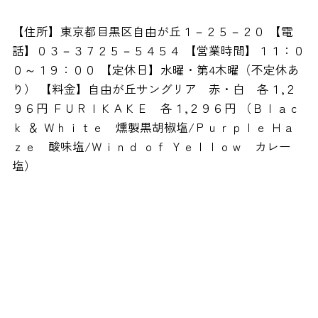
【住所】東京都目黒区自由が丘１－２５－２０ 【電
話】０３－３７２５－５４５４ 【営業時間】１１：０
０～１９：００ 【定休日】水曜・第4木曜（不定休あ
り） 【料金】自由が丘サングリア 赤・白 各１,２
９６円 ＦＵＲＩＫＡＫＥ 各１,２９６円 （Ｂｌａｃ
ｋ ＆ Ｗｈｉｔｅ 燻製黒胡椒塩/Ｐｕｒｐｌｅ Ｈａ
ｚｅ 酸味塩/Ｗｉｎｄ ｏｆ Ｙｅｌｌｏｗ カレー
塩）