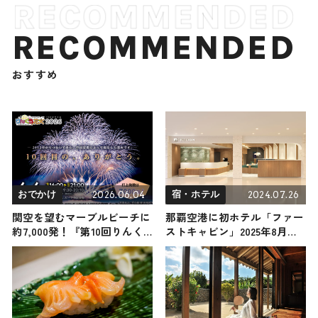
RECOMMENDED
おすすめ
2026.06.04
2024.07.26
おでかけ
宿・ホテル
関空を望むマーブルビーチに
那覇空港に初ホテル「ファー
約7,000発！『第10回りんく
ストキャビン」2025年8月に
う花火2026』が6/6開催、音
開業 深夜・早朝便利用者が
楽花火やスマイル花火で夏の
便利に
夜空を彩る｜大阪府泉佐野市