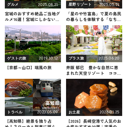
2025.08.21
2025.05.14
グルメ
星野リゾート
宮城のおすすめ絶品ご当地グ
「星のや竹富島」で夏の島民
ルメ16選！宮城にしかない名
の暮らしを体験する「なちゆ
物から人気の名店16選も紹介
くい島時間」を6月1日（日）
から開催
2019.10.12
2025.06.20
ゲストの旅
プラス旅
【京都～山口】瑞風の旅
井阪 郁巳 豊かな自然に恵
まれた天空リゾート ココロ
もカラダも忘れられない旅へ
2023.05.09
2026.01.25
トラベル
お土産
【高知県】絶景を独り占
【2026】長崎空港で人気のお
め！？ローカル列車に揺られ
土産おすすめ20選｜定番のお