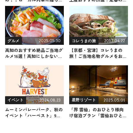
る２日間の旅
菓子から長崎空港でしか買え
ないお土産まで紹介
2025.05.30
2017.04.22
グルメ
コレうまの旅
高知のおすすめ絶品ご当地グ
【京都・宮津】コレうまの
ルメ16選！高知にしかない名
旅！ご当地名物グルメをお届
物から人気の名店14選も紹介
け
2024.08.23
2025.05.01
イベント
星野リゾート
ムーミンバレーパーク、秋の
「界 雲仙」のおひとり様向
イベント「ハーベスト」9月
け宿泊プラン「雲仙おひとり
13日より開催 新たなエリアも
湯ごもり滞在」で、気ままに
登場
湯浴みを楽しむひとり温泉旅