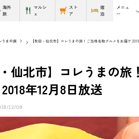
メニュ
海外
マルシ
スト
宿
ー
旅
ェ
ア
泊
レうまの旅
【秋田・仙北市】コレうまの旅！ご当地名物グルメをお届け 2018
・仙北市】コレうまの旅
2018年12月8日放送
018/12/08