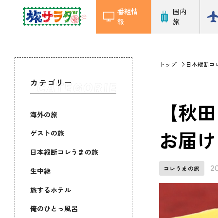
番組情
国内
報
旅
トップ
日本縦断コ
カテゴリー
【秋田
海外の旅
お届け 
ゲストの旅
日本縦断コレうまの旅
2
コレうまの旅
生中継
旅するホテル
俺のひとっ風呂