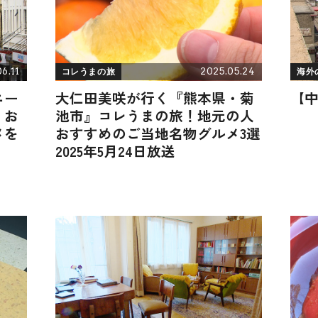
6.11
2025.05.24
コレうまの旅
海外
ニー
大仁田美咲が行く『熊本県・菊
【
！お
池市』コレうまの旅！地元の人
メを
おすすめのご当地名物グルメ3選
2025年5月24日放送