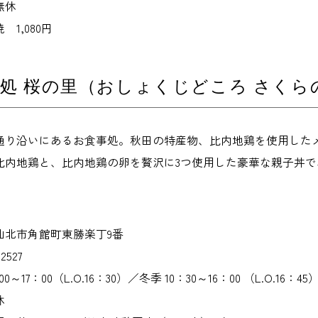
無休
1,080円
処 桜の里（おしょくじどころ さくら
通り沿いにあるお食事処。秋田の特産物、比内地鶏を使用した
比内地鶏と、比内地鶏の卵を贅沢に3つ使用した豪華な親子丼
仙北市角館町東勝楽丁9番
2527
17：00（L.O.16：30）／冬季 10：30～16：00 （L.O.16：45
休