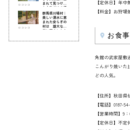
【定休日】年中
まれて見つけ
ロコレコ
た！私だけの優
【料金】お狩場焼 
しい自分時間
群馬県川場村｜
美しい湧水に恵
まれた安らぎの
村は 雄大な自
ロコレコ
然に育まれた心
お食事
のふるさと
角館の武家屋敷
こんがり焼いた
どの人気。
【住所】秋田県
【電話】0187-54-
【営業時間】9：00～
【定休日】不定