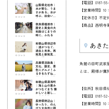
【電話】0187-55-1
山梨県北杜市｜
水が育む、うま
【営業時間】10：
さがある。水が
呼ぶ、出会いが
【定休日】不定
ロコレコ
ある。
奈良県橿原市｜
【商品】西明寺
歴史と美食の大
和路はじまりの
地に、ふれる
ロコレコ
和歌山県田辺市
あきた
｜道がつなぐ、
過去と未来。再
発見と新発見の
ロコレコ
待つ街へ
兵庫県淡路島｜
角館の田町武家
文化、歴史、景
色にグルメ！ふ
とは、殿様が鷹
るきをたずねて
ロコレコ
新しきを知る旅
和歌山県湯浅町
｜海と山の恵み
【住所】秋田県仙
がつむぐまち 懐
かしいと新しい
ロコレコ
【電話】0187-52-
に出会う旅
長野県野辺山｜
【営業時間】10：0
ゆったり、のん
びり大自然に囲