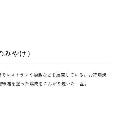
のみやけ）
屋でレストランや物販などを展開している。お狩場焼
椒味噌を塗った鶏肉をこんがり焼いた一品。