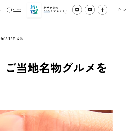
旅サラダの
JP
SNS
をチェック！
年12月8日放送
！ご当地名物グルメを