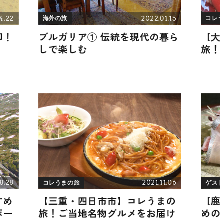
4.22
2022.01.15
海外の旅
コレ
印！
ブルガリア① 伝統を現代の暮ら
【
しで楽しむ
旅
8.28
2021.11.06
コレうまの旅
ゲス
すめ
【三重・四日市市】コレうまの
【
ポー
旅！ご当地名物グルメをお届け
め