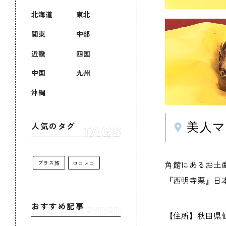
北海道
東北
関東
中部
近畿
四国
中国
九州
沖縄
美人
人気のタグ
角館にあるお土
プラス旅
ロコレコ
『西明寺栗』日
おすすめ記事
【住所】秋田県仙