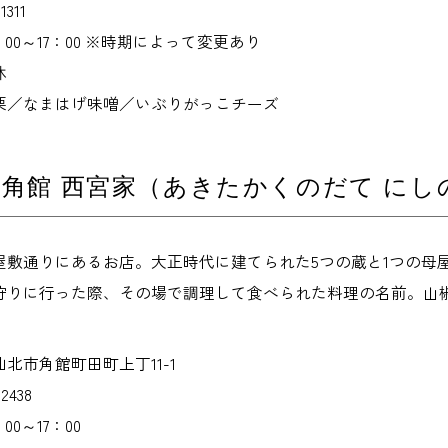
311
00～17：00 ※時期によって変更あり
休
栗／なまはげ味噌／いぶりがっこチーズ
角館 西宮家（あきたかくのだて にし
屋敷通りにあるお店。大正時代に建てられた5つの蔵と1つの母
狩りに行った際、その場で調理して食べられた料理の名前。山
北市角館町田町上丁11-1
2438
0～17：00