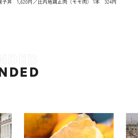
子丼 1,620円／比内地鶏正肉（モモ肉） 1本 324円
NDED