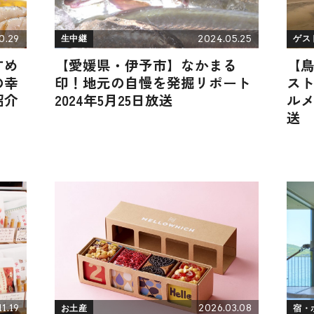
0.29
2024.05.25
生中継
ゲス
すめ
【愛媛県・伊予市】なかまる
【
の幸
印！地元の自慢を発掘リポート
ス
紹介
2024年5月25日放送
ルメ
送
11.19
2026.03.08
お土産
宿・