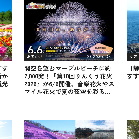
4.22
2026.06.04
おでかけ
ゲス
すす
関空を望むマーブルビーチに約
【
所か
7,000発！『第10回りんくう花火
す
観光
2026』が6/6開催、音楽花火やス
マイル花火で夏の夜空を彩る｜
大阪府泉佐野市