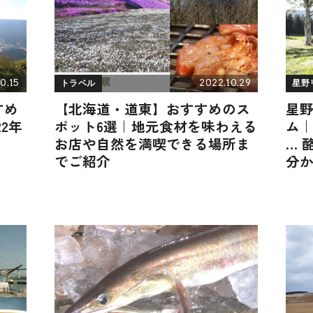
0.15
2022.10.29
トラベル
星野
すめ
【北海道・道東】おすすめのス
星
2年
ポット6選｜地元食材を味わえる
ム
お店や自然を満喫できる場所ま
… 
でご紹介
分か
休み
払