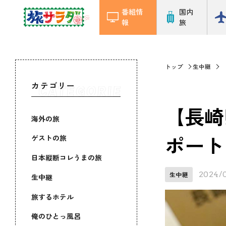
番組情
国内
報
旅
トップ
生中継
カテゴリー
【長崎
海外の旅
ポート
ゲストの旅
日本縦断コレうまの旅
2024/
生中継
生中継
旅するホテル
俺のひとっ風呂