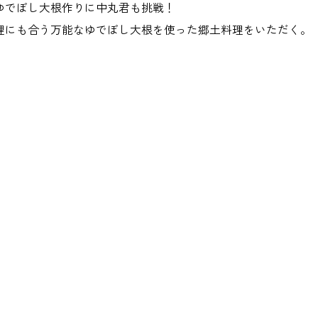
ゆでぼし大根作りに中丸君も挑戦！
理にも合う万能なゆでぼし大根を使った郷土料理をいただく。