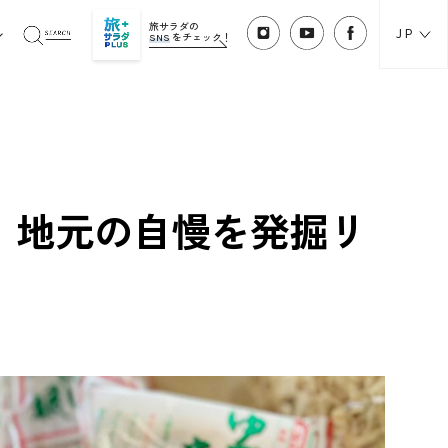
旅サラダの
JP
SNS
をチェック！
！地元の自慢を発掘リ