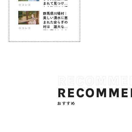
まれて見つけ
ロコレコ
た！私だけの優
しい自分時間
群馬県川場村｜
美しい湧水に恵
まれた安らぎの
村は 雄大な自
ロコレコ
然に育まれた心
のふるさと
RECOMME
おすすめ