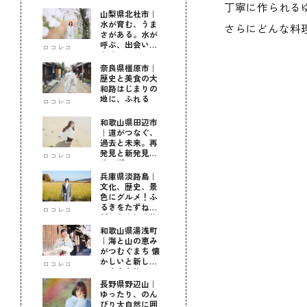
丁寧に作られる
山梨県北杜市｜
水が育む、うま
さらにどんな料
さがある。水が
呼ぶ、出会いが
ロコレコ
ある。
奈良県橿原市｜
歴史と美食の大
和路はじまりの
地に、ふれる
ロコレコ
和歌山県田辺市
｜道がつなぐ、
過去と未来。再
発見と新発見の
ロコレコ
待つ街へ
兵庫県淡路島｜
文化、歴史、景
色にグルメ！ふ
るきをたずねて
ロコレコ
新しきを知る旅
和歌山県湯浅町
｜海と山の恵み
がつむぐまち 懐
かしいと新しい
ロコレコ
に出会う旅
長野県野辺山｜
ゆったり、のん
びり大自然に囲