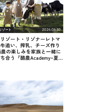
2026.06.10
リゾート
野リゾート・リゾナーレトマ
｜牛追い、搾乳、チーズ作り
酪農の楽しみを家族と一緒に
ち合う『酪農Academy~夏
の自由研究~』 / 北海道勇
郡