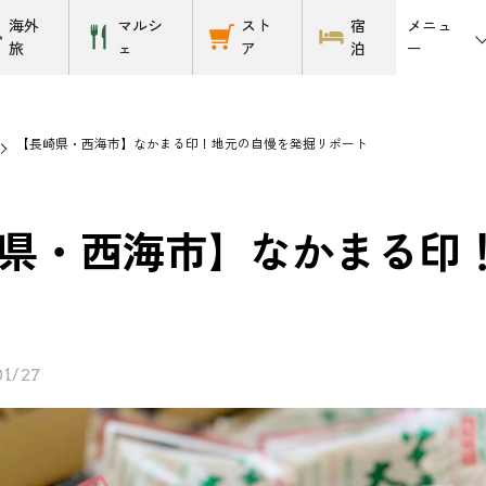
メニュ
海外
マルシ
スト
宿
ー
旅
ェ
ア
泊
【長崎県・西海市】なかまる印！地元の自慢を発掘リポート
県・西海市】なかまる印
01/27