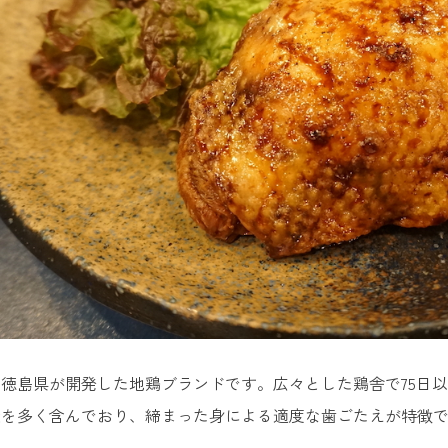
ると金時
物グルメが楽しめる人気店9選
鴻 徳島駅前店
is
華そば いのたに本店
の浦 駅前店
食事処 やま里
料理 魚榮
徳島県が開発した地鶏ブランドです。広々とした鶏舎で75日
TO・WURK
酸を多く含んでおり、締まった身による適度な歯ごたえが特徴