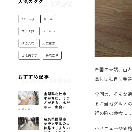
人気のタグ
SPトーク
お土産
プラス旅
ロコレコ
伊原六花
大友花恋
山之内すず
矢吹奈子
四国の東端、山
おすすめ記事
島には独自に発
今回は、そんな徳
山梨県北杜市｜
水が育む、うま
さがある。水が
るご当地グルメの
呼ぶ、出会いが
ロコレコ
ある。
行の際の参考に
奈良県橿原市｜
歴史と美食の大
※メニューや価
和路はじまりの