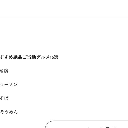
すすめ絶品ご当地グルメ15選
波尾鶏
島ラーメン
谷そば
田そうめん
らいうどん