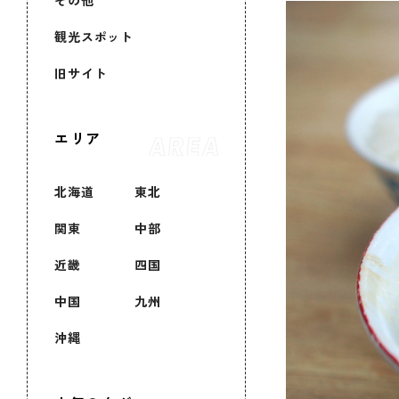
その他
観光スポット
旧サイト
エリア
北海道
東北
関東
中部
近畿
四国
中国
九州
沖縄