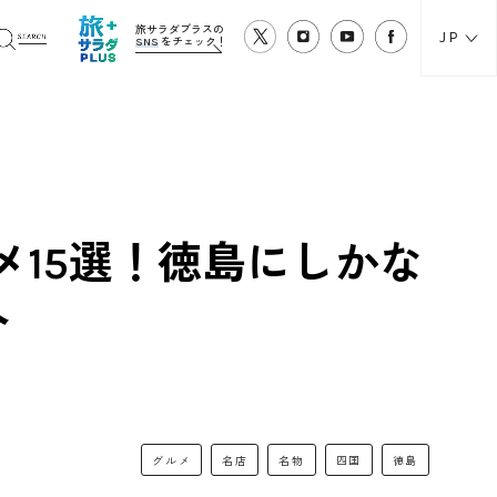
旅サラダプラスの
JP
SNS
をチェック！
15選！徳島にしかな
介
グルメ
名店
名物
四国
徳島