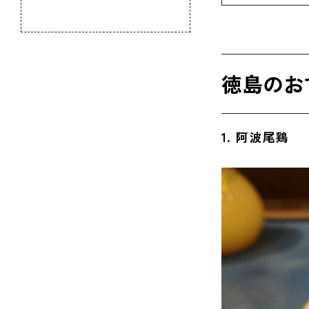
のふるさと
6. そ
7. 豆
徳島のお
8. 鳴
9. ぼ
1. 阿波尾鶏
10. 海
11. 
12. 
13. 鳴
14. 