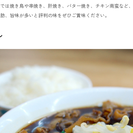
PaBeRu北島店
店では焼き鳥や串焼き、肝焼き、バター焼き、チキン南蛮など
脂肪、旨味が多いと評判の味をぜひご賞味ください。
ん星ベ－カリー本店
ン