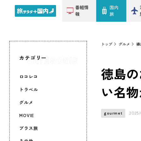
番組情
国内
報
旅
トップ
グルメ
徳
カテゴリー
徳島の
ロコレコ
い名物
トラベル
グルメ
2025/
gourmet
MOVIE
プラス旅