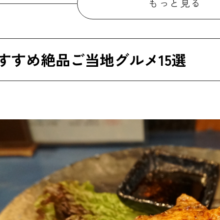
もっと見る
ば米雑炊/そば米汁
玉（お好み焼き）
すすめ絶品ご当地グルメ15選
門鯛
うぜの姿寿司
賊料理
フィッシュカツ
とくしまバーガー
門わかめ
でこまわし