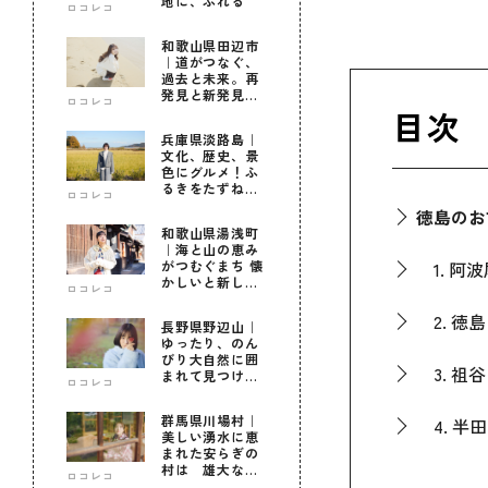
地に、ふれる
ロコレコ
和歌山県田辺市
｜道がつなぐ、
過去と未来。再
発見と新発見の
ロコレコ
待つ街へ
目次
兵庫県淡路島｜
文化、歴史、景
色にグルメ！ふ
るきをたずねて
ロコレコ
新しきを知る旅
徳島のお
和歌山県湯浅町
｜海と山の恵み
がつむぐまち 懐
1. 阿
かしいと新しい
ロコレコ
に出会う旅
2. 徳
長野県野辺山｜
ゆったり、のん
びり大自然に囲
3. 祖
まれて見つけ
ロコレコ
た！私だけの優
しい自分時間
群馬県川場村｜
4. 半
美しい湧水に恵
まれた安らぎの
村は 雄大な自
5. た
ロコレコ
然に育まれた心