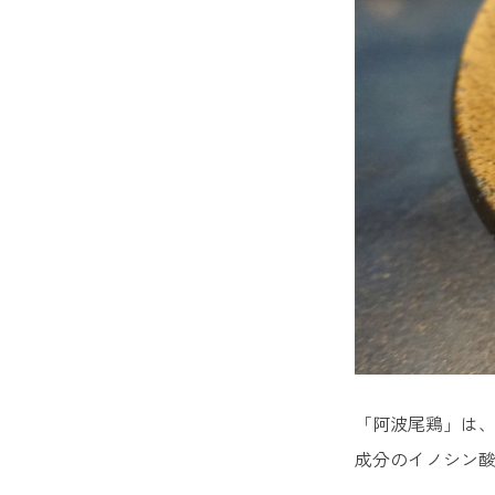
15. な
徳島の名
1. 一
2 炙家b
3. 中
4. 堂
5. お
6. 活魚
「阿波尾鶏」は、
7. WU
成分のイノシン