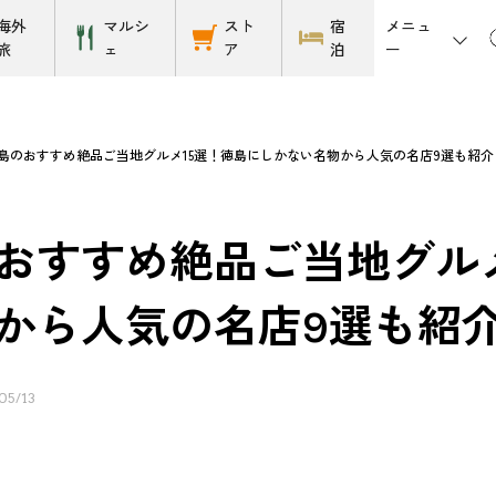
メニュ
海外
マルシ
スト
宿
ー
旅
ェ
ア
泊
島のおすすめ絶品ご当地グルメ15選！徳島にしかない名物から人気の名店9選も紹介
おすすめ絶品ご当地グルメ
から人気の名店9選も紹
05/13