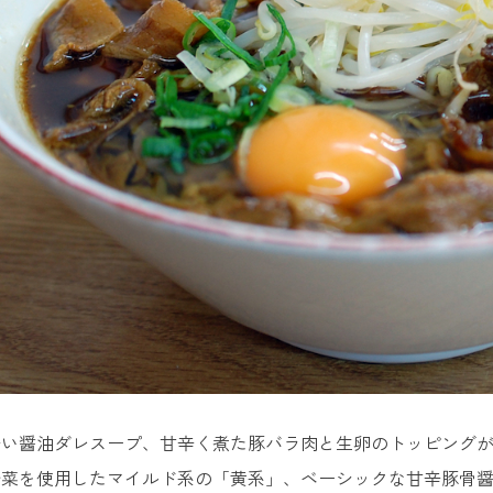
辛い醤油ダレスープ、甘辛く煮た豚バラ肉と生卵のトッピング
菜を使用したマイルド系の「黄系」、ベーシックな甘辛豚骨醤