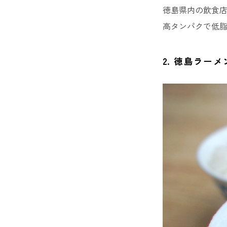
8. Pa
徳島県内の飲食
高タンパクで低
9. き
2. 徳島ラーメ