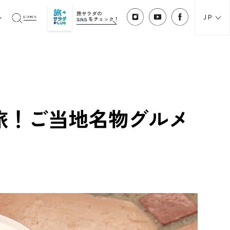
旅サラダの
JP
SNS
をチェック！
旅！ご当地名物グルメ