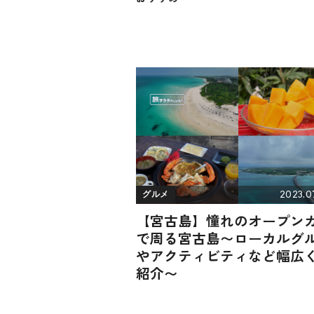
2023.0
グルメ
【宮古島】憧れのオープン
で周る宮古島〜ローカルグ
やアクティビティなど幅広
紹介〜