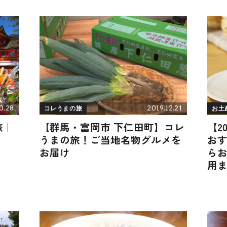
0.28
2019.12.21
コレうまの旅
お土
旅｜
【群馬・富岡市 下仁田町】コレ
【2
うまの旅！ご当地名物グルメを
おす
お届け
ら
用