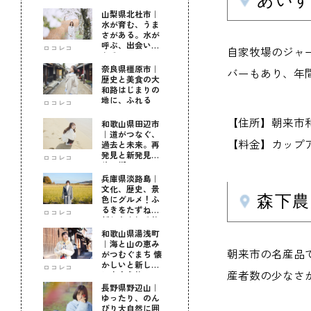
山梨県北杜市｜
水が育む、うま
さがある。水が
呼ぶ、出会いが
ロコレコ
自家牧場のジャ
ある。
奈良県橿原市｜
バーもあり、年
歴史と美食の大
和路はじまりの
地に、ふれる
ロコレコ
【住所】朝来市和田
和歌山県田辺市
｜道がつなぐ、
【料金】カップアイス
過去と未来。再
発見と新発見の
ロコレコ
待つ街へ
兵庫県淡路島｜
文化、歴史、景
森下農
色にグルメ！ふ
るきをたずねて
ロコレコ
新しきを知る旅
和歌山県湯浅町
｜海と山の恵み
朝来市の名産品で
がつむぐまち 懐
かしいと新しい
ロコレコ
産者数の少なさ
に出会う旅
長野県野辺山｜
ゆったり、のん
びり大自然に囲