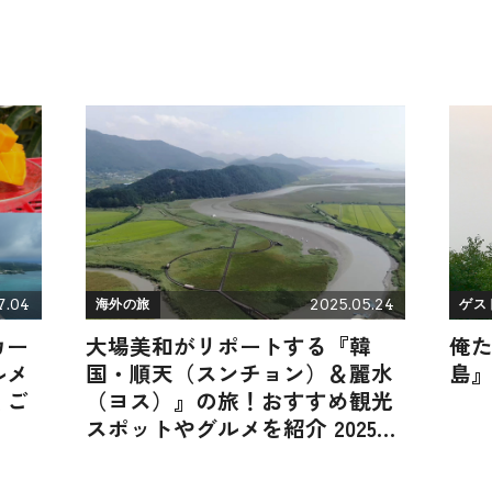
7.04
2025.05.24
海外の旅
ゲス
カー
大場美和がリポートする『韓
俺
ルメ
国・順天（スンチョン）＆麗水
島
くご
（ヨス）』の旅！おすすめ観光
スポットやグルメを紹介 2025年
5月24日放送