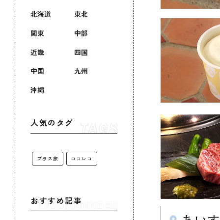
北海道
東北
関東
中部
近畿
四国
中国
九州
沖縄
人気のタグ
プラス旅
ロコレコ
おすすめ記事
あいす