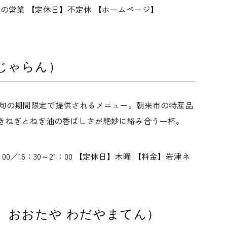
月末までの営業 【定休日】不定休 【ホームページ】
じゃらん）
3月中旬の期間限定で提供されるメニュー。朝来市の特産品
きねぎとねぎ油の香ばしさが絶妙に絡み合う一杯。
4：00／16：30～21：00 【定休日】木曜 【料金】岩津ネ
く おおたや わだやまてん）