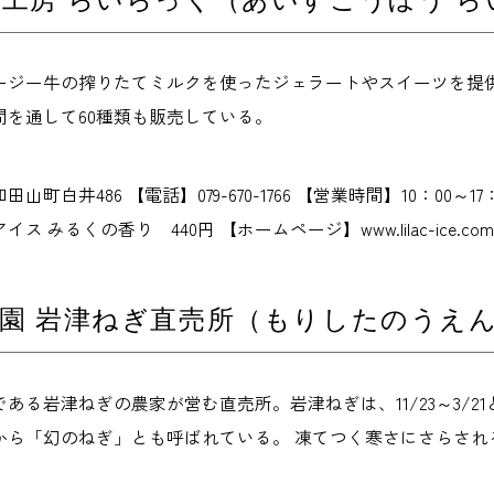
ージー牛の搾りたてミルクを使ったジェラートやスイーツを提供
間を通して60種類も販売している。
山町白井486 【電話】079-670-1766 【営業時間】10：00
 みるくの香り 440円 【ホームページ】www.lilac-ice.com
園 岩津ねぎ直売所（もりしたのうえ
ある岩津ねぎの農家が営む直売所。岩津ねぎは、11/23～3/
から「幻のねぎ」とも呼ばれている。 凍てつく寒さにさらされ