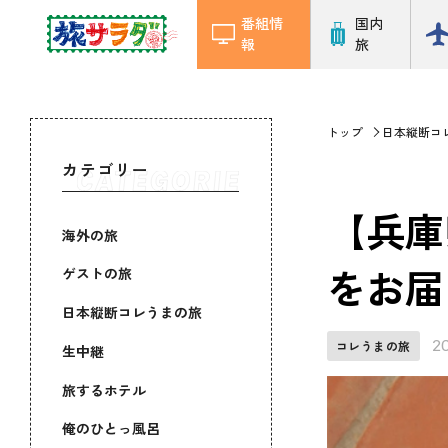
番組情
国内
報
旅
トップ
日本縦断コ
カテゴリー
【兵庫
海外の旅
をお届
ゲストの旅
日本縦断コレうまの旅
2
コレうまの旅
生中継
旅するホテル
俺のひとっ風呂