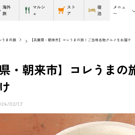
メニュ
海外
マルシ
スト
宿
ー
旅
ェ
ア
泊
レうまの旅
【兵庫県・朝来市】コレうまの旅！ご当地名物グルメをお届け
県・朝来市】コレうまの
け
024/02/17