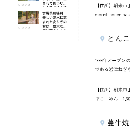
まれて見つけ
【住所】朝来市山東
ロコレコ
た！私だけの優
しい自分時間
群馬県川場村｜
morishinouen.ba
美しい湧水に恵
まれた安らぎの
村は 雄大な自
ロコレコ
然に育まれた心
のふるさと
とんこ
1999年オープ
である岩津ねぎ
【住所】朝来市山東町
ギらーめん 1,3
蔓牛焼