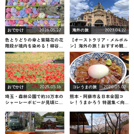
ー＆クリームドーナツ再登場
など
2026.05.27
2023.04.22
おでかけ
海外の旅
色とりどりの傘と紫陽花の花
【オーストラリア・メルボル
階段が境内を染める！柳谷観
ン】海外の旅！おすすめ観光
音「あじさいウィーク2026」
スポットやグルメをリポート
が6/1〜開催！大河ドラマゆ
かりの秘宝＆上書院特別公開
も / 京都府長岡京市
2025.05.16
2020.05.02
おでかけ
コレうまの旅
埼玉・森林公園で約30万本の
熊本・阿蘇市＆日本全国コ
シャーレーポピーが見頃に！
レ！うまかろう 特選集＜向
花畑が真っ赤な絨毯のように
井亜紀 編＞
様変わり