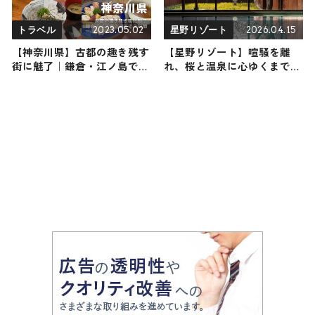
2023.05.02
2026.04.15
トラベル
星野リゾート
【神奈川県】古都の趣き残す
【星野リゾート】喧騒を離
街に魅了｜鎌倉・江ノ島で過
れ、桜と温泉に心ゆくまで癒
ごす２日間
される旅 … 『界 鬼怒川』で
『花見温泉滞在』が4月20日
まで開催中｜栃木県日光市