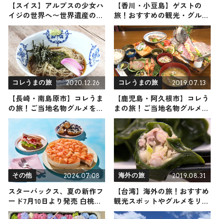
【スイス】アルプスの少女ハ
【香川・小豆島】ゲストの
イジの世界へ〜世界遺産の名
旅！おすすめの観光・グルメ
峰を望む街と山岳リゾートを
をご紹介
巡る旅
2020.12.26
2019.07.13
コレうまの旅
コレうまの旅
【長崎・南島原市】コレうま
【鹿児島・阿久根市】コレう
の旅！ご当地名物グルメをお
まの旅！ご当地名物グルメを
届け
お届け
2024.07.08
2019.08.31
その他
海外の旅
スターバックス、夏の新作フ
【台湾】海外の旅！おすすめ
ード7月10日より発売 白桃＆
観光スポットやグルメをリポ
アールグレイケーキ・クッキ
ート