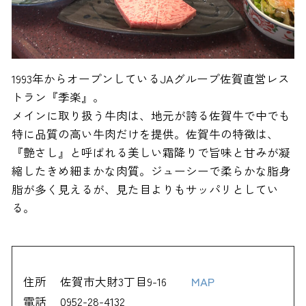
1993年からオープンしているJAグループ佐賀直営レス
トラン『季楽』。
メインに取り扱う牛肉は、地元が誇る佐賀牛で中でも
特に品質の高い牛肉だけを提供。佐賀牛の特徴は、
『艶さし』と呼ばれる美しい霜降りで旨味と甘みが凝
縮したきめ細まかな肉質。ジューシーで柔らかな脂身
脂が多く見えるが、見た目よりもサッパリとしてい
る。
住所
佐賀市大財3丁目9-16
MAP
電話
0952-28-4132