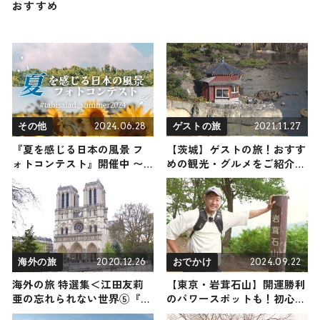
おすすめ
2024.06.28
2021.11.27
その他
ゲストの旅
『夏を感じる日本の風景 フ
【茨城】ゲストの旅！おすす
ォトコンテスト』開催中 〜
めの観光・グルメをご紹介
Instagram特別企画〜
2021年11月27日放送
2020.12.26
2024.09.22
海外の旅
おでかけ
海外の旅 特選集＜江田友莉
【東京・岩茸石山】開運勝利
亜の忘れられない世界⑤『フ
のパワースポットも！初心者
ランス編』＞
でも安心の人気低山に平山祐