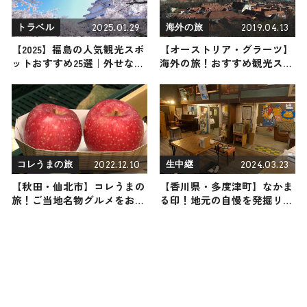
2025.01.29
2019.04.13
トラベル
海外の旅
【2025】福島の人気観光スポ
【オーストリア・グラーツ】
ットおすすめ25選｜外せない
海外の旅！おすすめ観光スポ
定番・名所から穴場まで見ど
ットやグルメをリポート
ころ満載の観光地を紹介
2022.12.10
2024.03.23
コレうまの旅
生中継
【秋田・仙北市】コレうまの
【香川県・多度津町】なかま
旅！ご当地名物グルメをお届
る印！地元の自慢を発掘リポ
け 2022年12月10日放送
ート