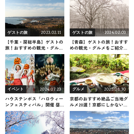
介が挑戦（登山で頂きメシ！
コラボ企画）
2023.02.11
2024.02.03
ゲストの旅
ゲストの旅
【千葉・房総半島】ゲストの
【青森】ゲストの旅！おすす
旅！おすすめの観光・グルメ
めの観光・グルメをご紹介
をご紹介 2023年2月11日放送
2024年2月3日放送
2024.07.23
2025.08.30
イベント
グルメ
ハウステンボス「ハロウィー
京都のおすすめ絶品ご当地グ
ンフェスティバル」開催 昼
ルメ20選！京都にしかない名
と夜で“ガラッ”と変わる体験
物から人気の名店17選も紹介