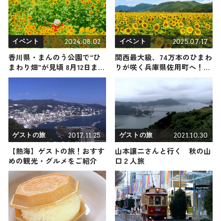
シ！コラボ企画）
2024.08.02
2025.07.17
イベント
イベント
香川県・まんのう公園で“ひ
関西最大級、74万本のひまわ
まわり畑”が見頃 8月12日まで
りが咲く兵庫県佐用町へ！7
夏のイベント開催
月19日（土）から「佐用町南
光ひまわり祭り2025」開催
2017.11.25
2021.10.30
ゲストの旅
ゲストの旅
【熱海】ゲストの旅！おすす
山本譲二さんと行く 秋の山
めの観光・グルメをご紹介
口２人旅