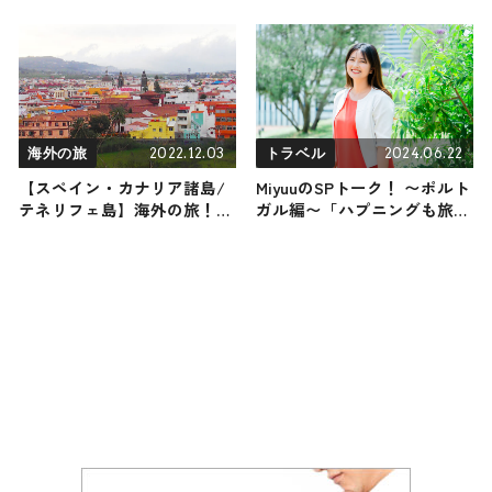
光スポットやグルメをリポー
ト
ト
2022.12.03
2024.06.22
海外の旅
トラベル
【スペイン・カナリア諸島/
MiyuuのSPトーク！ 〜ポルト
テネリフェ島】海外の旅！お
ガル編〜「ハプニングも旅の
すすめ観光スポットやグルメ
醍醐味！なんでも意外と平気
をリポート
なんです（笑）」