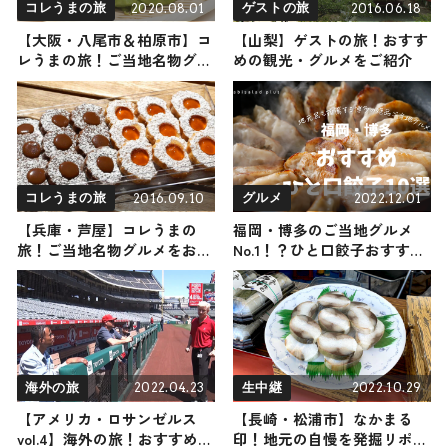
2020.08.01
2016.06.18
コレうまの旅
ゲストの旅
【大阪・八尾市＆柏原市】コ
【山梨】ゲストの旅！おすす
レうまの旅！ご当地名物グル
めの観光・グルメをご紹介
メをお届け
2016.09.10
2022.12.01
コレうまの旅
グルメ
【兵庫・芦屋】コレうまの
福岡・博多のご当地グルメ
旅！ご当地名物グルメをお届
No.1！？ひと口餃子おすすめ
け
10選！
2022.04.23
2022.10.29
海外の旅
生中継
【アメリカ・ロサンゼルス
【長崎・松浦市】なかまる
vol.4】海外の旅！おすすめ観
印！地元の自慢を発掘リポー