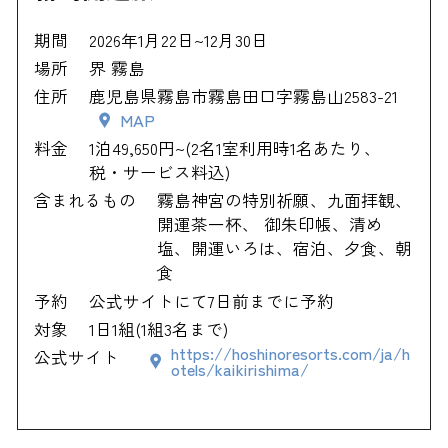
期間
2026年1月22日~12月30日
場所
界 霧島
住所
鹿児島県霧島市霧島田口字霧島山2583-21
MAP
料金
1泊49,650円~(2名1室利用時1名あたり、
税・サービス料込)
含まれるもの
霧島神宮の特別祈願、九面拝観、
開運茶一杯、 御朱印帳、清め
塩、開運いろは、宿泊、夕食、朝
食
予約
公式サイトにて7日前までに予約
対象
1日1組(1組3名まで)
https://hoshinoresorts.com/ja/h
公式サイト
otels/kaikirishima/