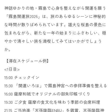
神話ゆかりの地・霧島で心身を整えながら開運を願う
「霧島開運旅2026」は、旅のあらゆるシーンに神秘的
な時間が散りばめられています。雄大な桜島の景色に
包まれながら、新たな一年の始まりにふさわしい、穏
やかで清々しい旅を満喫してみてはいかがでしょう
か。
【滞在スケジュール例】
<1日目>
15:00 チェックイン
15:30 「開運いろは」で霧島神宮への参拝準備を整える
16:00 薩摩和紙でオリジナルの御朱印帳づくり
19:30 ご夕食 薩摩の食文化を味わう季節の会席料理
21:15 ご当地楽「天孫降臨ENBU」を鑑賞、天孫降臨神