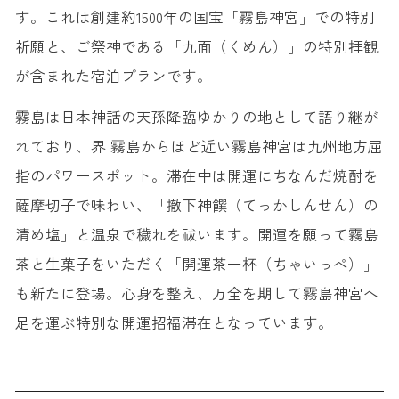
す。これは創建約1500年の国宝「霧島神宮」での特別
祈願と、ご祭神である「九面（くめん）」の特別拝観
が含まれた宿泊プランです。
霧島は日本神話の天孫降臨ゆかりの地として語り継が
れており、界 霧島からほど近い霧島神宮は九州地方屈
指のパワースポット。滞在中は開運にちなんだ焼酎を
薩摩切子で味わい、「撤下神饌（てっかしんせん）の
清め塩」と温泉で穢れを祓います。開運を願って霧島
茶と生菓子をいただく「開運茶一杯（ちゃいっぺ）」
も新たに登場。心身を整え、万全を期して霧島神宮へ
足を運ぶ特別な開運招福滞在となっています。