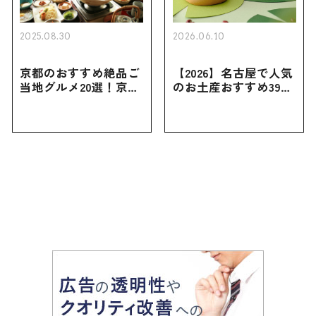
2025.08.30
2026.06.10
京都のおすすめ絶品ご
【2026】名古屋で人気
当地グルメ20選！京都
のお土産おすすめ39選
にしかない名物から人
｜定番のお菓子から名
気の名店17選も紹介
古屋限定・おしゃれな
お土産・ばらまき用ま
で幅広く紹介