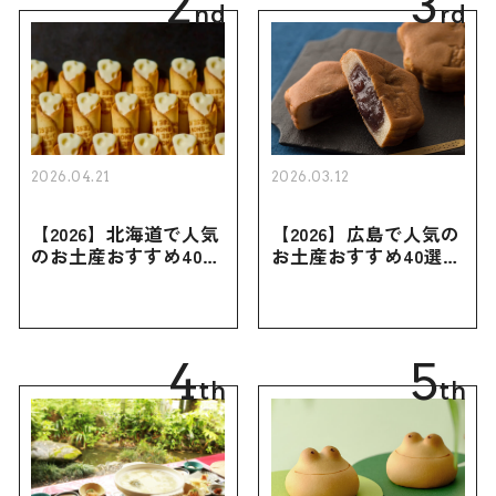
2
3
nd
rd
2026.04.21
2026.03.12
【2026】北海道で人気
【2026】広島で人気の
のお土産おすすめ40選
お土産おすすめ40選｜
｜定番のお菓子・スイ
定番のお菓子からおし
ーツから北海道でしか
ゃれなお土産・ばらま
買えない限定品、女性
き用、女性向けまで幅
向けまで幅広く紹介
広く紹介
4
5
th
th