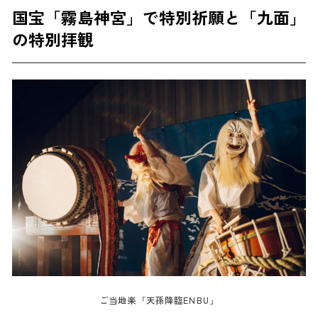
国宝「霧島神宮」で特別祈願と「九面」
の特別拝観
ご当地楽「天孫降臨ENBU」