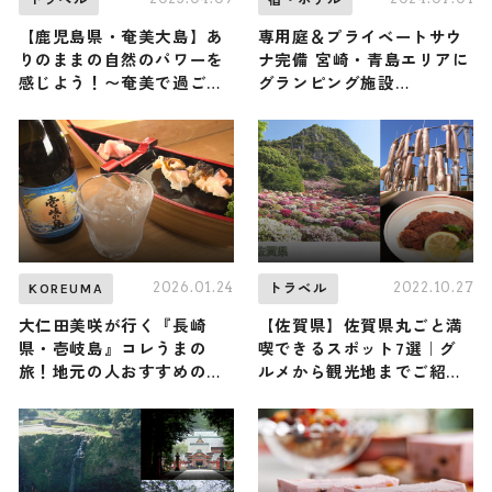
【鹿児島県・奄美大島】あ
専用庭＆プライベートサウ
りのままの自然のパワーを
ナ完備 宮崎・青島エリアに
感じよう！〜奄美で過ごす2
グランピング施設
日間の旅〜
「LOCALINO STAY
AOSHIMA」本格開業
2026.01.24
2022.10.27
KOREUMA
トラベル
大仁田美咲が行く『長崎
【佐賀県】佐賀県丸ごと満
県・壱岐島』コレうまの
喫できるスポット7選｜グ
旅！地元の人おすすめのご
ルメから観光地までご紹
当地名物グルメ3選 2026年
介！
1月24日放送