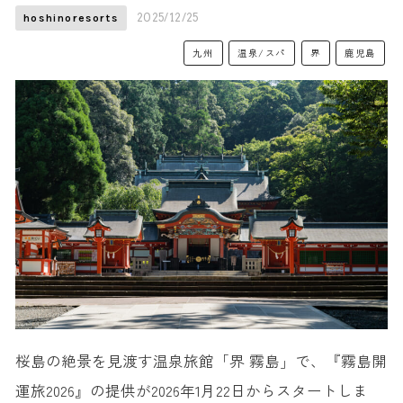
2025/12/25
hoshinoresorts
九州
温泉/スパ
界
鹿児島
桜島の絶景を見渡す温泉旅館「界 霧島」で、『霧島開
運旅2026』の提供が2026年1月22日からスタートしま