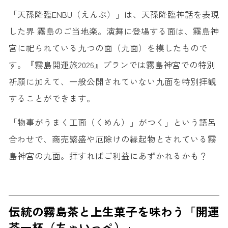
「天孫降臨ENBU（えんぶ）」は、天孫降臨神話を表現
した界 霧島のご当地楽。演舞に登場する面は、霧島神
宮に祀られている九つの面（九面）を模したもので
す。『霧島開運旅2026』プランでは霧島神宮での特別
祈願に加えて、一般公開されていない九面を特別拝観
することができます。
「物事がうまく工面（くめん）」がつく」という語呂
合わせで、商売繁盛や厄除けの縁起物とされている霧
島神宮の九面。拝すればご利益にあずかれるかも？
伝統の霧島茶と上生菓子を味わう「開運
茶一杯（ちゃいっぺ）」