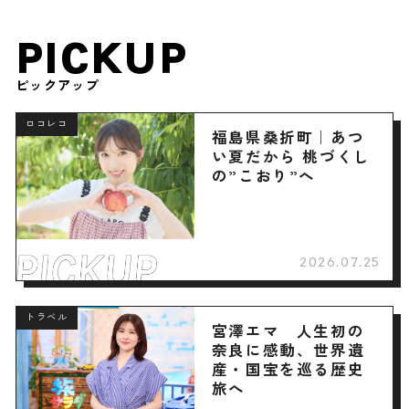
PICKUP
ピックアップ
ロコレコ
福島県桑折町｜あつ
い夏だから 桃づくし
の”こおり”へ
2026.07.25
トラベル
宮澤エマ 人生初の
奈良に感動、世界遺
産・国宝を巡る歴史
旅へ