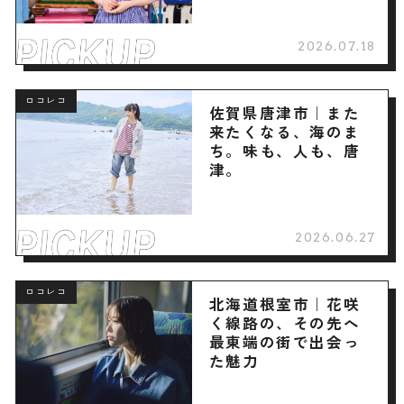
2026.07.18
ロコレコ
佐賀県唐津市｜また
来たくなる、海のま
ち。味も、人も、唐
津。
2026.06.27
ロコレコ
北海道根室市｜花咲
く線路の、その先へ
最東端の街で出会っ
た魅力