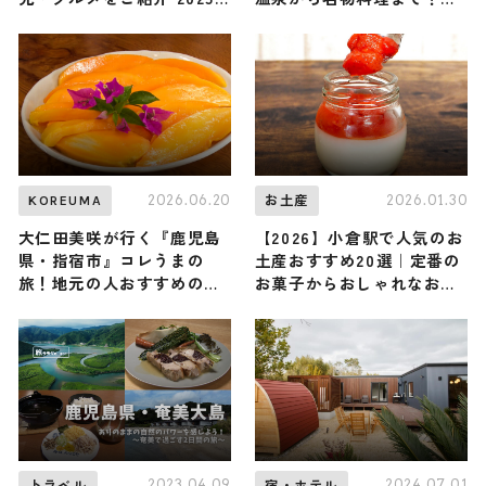
年12月20日放送
すすめ日帰り旅行スポット3
選
2026.06.20
2026.01.30
KOREUMA
お土産
大仁田美咲が行く『鹿児島
【2026】小倉駅で人気のお
県・指宿市』コレうまの
土産おすすめ20選｜定番の
旅！地元の人おすすめのご
お菓子からおしゃれなお土
当地名物グルメ3選 2026年
産・ばらまき用まで幅広く
6月20日放送
紹介
2023.04.09
2024.07.01
トラベル
宿・ホテル