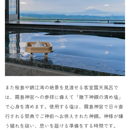
また桜島や錦江湾の絶景を見渡せる客室露天風呂で
は、霧島神宮への参拝に備えて「撤下神饌の清め塩」
で心身を清めます。使用する塩は、霧島神宮で日々斎
行される祭典でご神前へお供えされた神饌。神様が嫌
う穢れを祓い、思いを届ける準備をする時間です。