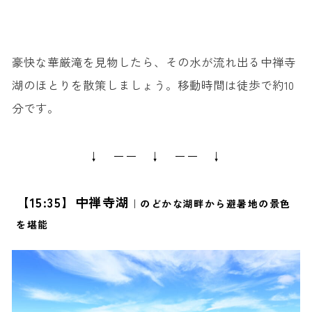
豪快な華厳滝を見物したら、その水が流れ出る中禅寺
湖のほとりを散策しましょう。移動時間は徒歩で約10
分です。
↓ ーー ↓ ーー ↓
【15:35】中禅寺湖
｜のどかな湖畔から避暑地の景色
を堪能