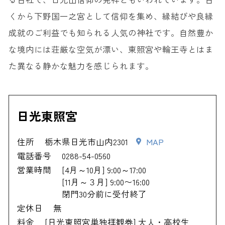
くから下野国一之宮として信仰を集め、縁結びや良縁
成就のご利益でも知られる人気の神社です。自然豊か
な境内には荘厳な空気が漂い、東照宮や輪王寺とはま
た異なる静かな魅力を感じられます。
日光東照宮
住所
栃木県日光市山内2301
MAP
電話番号
0288-54-0560
営業時間
[4月～10月] 9:00～17:00
[11月～３月] 9:00〜16:00
閉門30分前に受付終了
定休日
無
料金
[日光東照宮単独拝観券] 大人・高校生