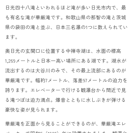
日光四十八滝といわれるほど滝が多い日光市内で、最
も有名な滝が華厳滝です。和歌山県の那智の滝と茨城
県の袋田の滝と並ぶ、日本三名瀑の1つに数えられてい
ます。
奥日光の玄関口に位置する中禅寺湖は、水面の標高
1,269メートルと日本一高い場所にある湖です。湖水が
流出するのは大谷川のみで、その最上流部にあるのが
華厳滝です。幅約7メートル、落差97メートルの迫力を
誇ります。エレベーターで行ける観瀑台から間近で見
る滝つぼは迫力満点。爆音とともに水しぶきが弾ける
豪快な姿が見られます。
華厳滝を正面から見ることができるのが、華厳滝エレ