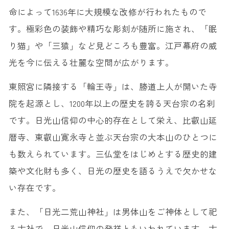
命によって1636年に大規模な改修が行われたもので
す。極彩色の装飾や精巧な彫刻が随所に施され、「眠
り猫」や「三猿」など見どころも豊富。江戸幕府の威
光を今に伝える壮麗な空間が広がります。
東照宮に隣接する「輪王寺」は、勝道上人が開いた寺
院を起源とし、1200年以上の歴史を誇る天台宗の名刹
です。日光山信仰の中心的存在として栄え、比叡山延
暦寺、東叡山寛永寺と並ぶ天台宗の大本山のひとつに
も数えられています。三仏堂をはじめとする歴史的建
築や文化財も多く、日光の歴史を語るうえで欠かせな
い存在です。
また、「日光二荒山神社」は男体山をご神体として祀
る古社で、日光山信仰の発祥ともいわれています。古