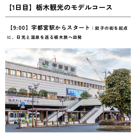
【1日目】栃木観光のモデルコース
【2日目】栃木観光のモデルコース
【9:00】鬼怒川温泉の宿を出発
【9:00】宇都宮駅からスタート
｜餃子の街を起点
【9:20】東武ワールドスクウェア
に、日光と温泉を巡る栃木旅へ出発
【12:30】宇都宮市内でランチ
【14:30】大谷資料館
【17:00】宇都宮駅｜お土産購入・解散
旅サラダで取材した栃木のおすすめ観光スポット
1. 日光山 中禅寺
2
. 明智平ロープウェイ・明智平展望台
3.
道の駅うつのみや ろまんちっく村
4. 那須どうぶつ王国
5. 那須ハイランドパーク