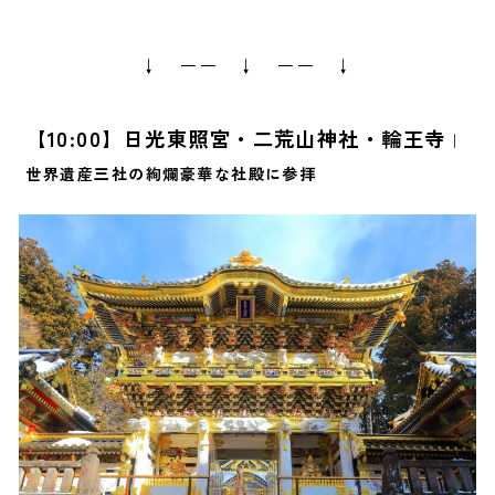
↓ ーー ↓ ーー ↓
【10:00】日光東照宮・二荒山神社・輪王寺
｜
世界遺産三社の絢爛豪華な社殿に参拝