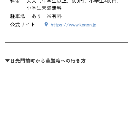
料金
大人（中学生以上）600円、小学生400円、
小学生未満無料
駐車場
あり ※有料
公式サイト
https://www.kegon.jp
▼日光門前町から華厳滝への行き方