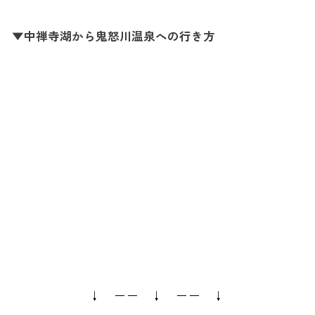
▼中禅寺湖から鬼怒川温泉への行き方
↓ ーー ↓ ーー ↓