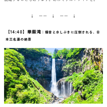
↓ ーー ↓ ーー ↓
【14:40】華厳滝
｜爆音と水しぶきに圧倒される、日
本三名瀑の絶景