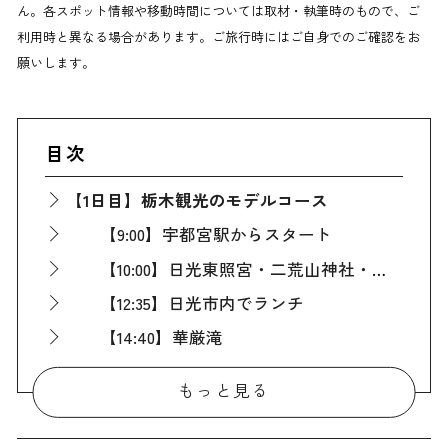
ん。各スポット情報や移動時間については取材・執筆時のもので、ご
利用時と異なる場合があります。ご旅行時にはご自身でのご確認をお
願いします。
目次
【1日目】栃木観光のモデルコース
【9:00】宇都宮駅からスタート
【10:00】日光東照宮・二荒山神社・輪王寺
【12:35】日光市内でランチ
【14:40】
華厳滝
【15:35】中禅寺湖
もっと見る
【17:45】鬼怒川温泉の宿にチェックイン
【19:00】鬼怒川温泉の宿でディナー