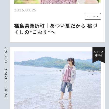
2026.07.25
ロコレコ
福島県桑折町｜あつい夏だから 桃づ
くしの”こおり”へ
S
P
おすすめ
E
唐津市
C
I
A
L
T
R
A
V
E
L
S
A
L
A
D