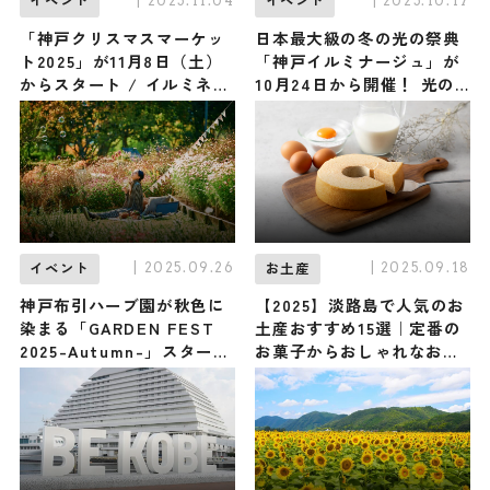
| 2025.11.04
| 2025.10.17
イベント
イベント
「神戸クリスマスマーケッ
日本最大級の冬の光の祭典
ト2025」が11月8日（土）
「神戸イルミナージュ」が
からスタート / イルミネー
10月24日から開催！ 光の
ションに包まれながら本場
お城やハートのアーチが織
ドイツの雑貨、グルメ、ワ
りなす世界に心奪われる
インに酔いしれる
| 2025.09.26
| 2025.09.18
イベント
お土産
神戸布引ハーブ園が秋色に
【2025】淡路島で人気のお
染まる「GARDEN FEST
土産おすすめ15選｜定番の
2025-Autumn-」スター
お菓子からおしゃれなお土
ト！「ハロウィンフェア」
産・淡路島でしか買えない
「ドイツ祭り」も同時開催
お土産まで幅広く紹介