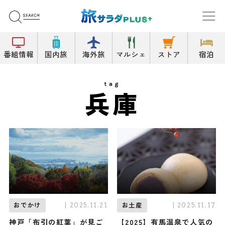
番組情報
国内旅
海外旅
マルシェ
ストア
宿泊
tag
兵庫
| 2025.11.21
| 2025.11.17
おでかけ
お土産
神戸「布引の紅葉」が見ご
【2025】有馬温泉で人気の