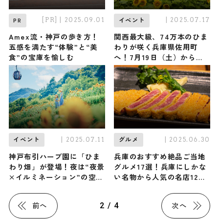
[PR]
| 2025.09.01
| 2025.07.17
PR
イベント
Amex流・神戸の歩き方！
関西最大級、74万本のひま
五感を満たす“体験”と“美
わりが咲く兵庫県佐用町
食”の宝庫を愉しむ
へ！7月19日（土）から
「佐用町南光ひまわり祭り
2025」開催
| 2025.07.11
| 2025.06.30
イベント
グルメ
神戸布引ハーブ園に「ひま
兵庫のおすすめ絶品ご当地
わり畑」が登場！夜は“夜景
グルメ17選！兵庫にしかな
×イルミネーション”の空間
い名物から人気の名店12選
に。7月12日（土）から
も紹介
「きっと忘れない夏
2 / 4
前へ
次へ
GARDEN FEST 2025-
Summer-」開催