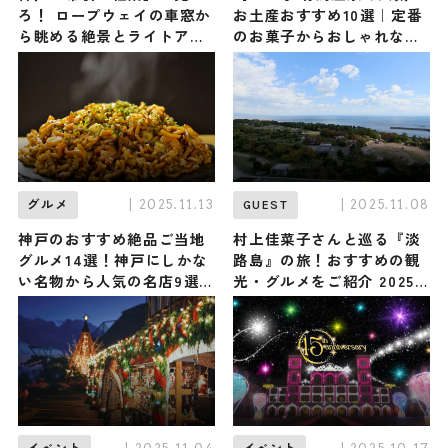
ろ！ ロープウェイの車窓か
お土産おすすめ10選｜定番
ら眺める絶景とライトアッ
のお菓子からおしゃれなお
プは必見！ 「神戸布引ハー
土産・ばらまき用まで幅広
ブ園／ロープウェイ」
く紹介
| 2025.11.13
| 2025.11.08
グルメ
GUEST
神戸のおすすめ絶品ご当地
村上佳菜子さんと巡る『淡
グルメ14選！神戸にしかな
路島』の旅！おすすめの観
い名物から人気の名店9選
光・グルメをご紹介 2025
も紹介
年11月8日放送