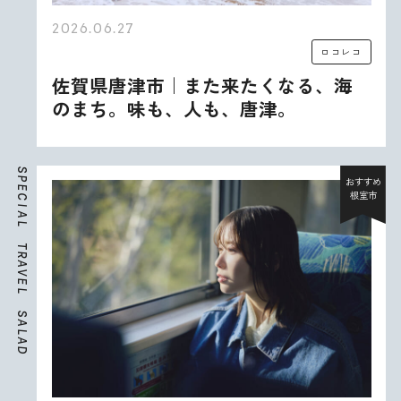
2026.06.27
ロコレコ
佐賀県唐津市｜また来たくなる、海
のまち。味も、人も、唐津。
S
P
おすすめ
E
根室市
C
I
A
L
T
R
A
V
E
L
S
A
L
A
D