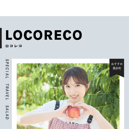
LOCORECO
ロコレコ
S
P
おすすめ
E
桑折町
C
I
A
L
T
R
A
V
E
L
S
A
L
A
D