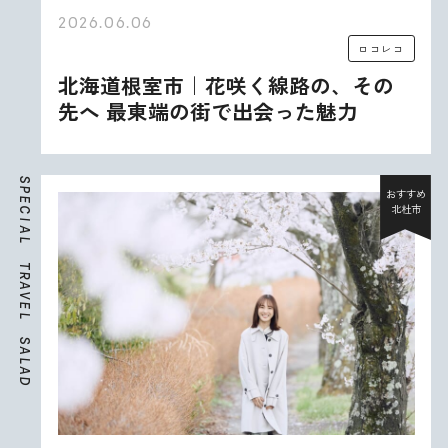
2026.06.06
ロコレコ
北海道根室市｜花咲く線路の、その
先へ 最東端の街で出会った魅力
S
P
おすすめ
E
北杜市
C
I
A
L
T
R
A
V
E
L
S
A
L
A
D