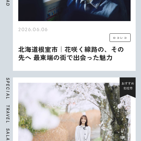
A
D
2026.06.06
ロコレコ
北海道根室市｜花咲く線路の、その
先へ 最東端の街で出会った魅力
S
P
おすすめ
E
北杜市
C
I
A
L
T
R
A
V
E
L
S
A
L
A