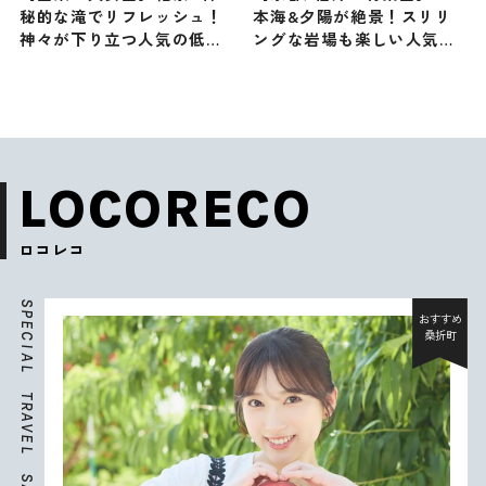
秘的な滝でリフレッシュ！
本海&夕陽が絶景！スリリ
神々が下り立つ人気の低山
ングな岩場も楽しい人気の
に原田龍二さんが感動（登
低山に俳優・原田龍二が登
山で頂きメシ！コラボ企
頂！（登山で頂きメシ！コ
画）
ラボ企画）
LOCORECO
ロコレコ
S
P
おすすめ
E
桑折町
C
I
A
L
T
R
A
V
E
L
S