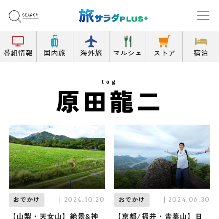
番組情報
国内旅
海外旅
マルシェ
ストア
宿泊
tag
原田龍二
| 2024.10.20
| 2024.06.30
おでかけ
おでかけ
【山梨・天女山】絶景&神
【京都/福井・青葉山】日