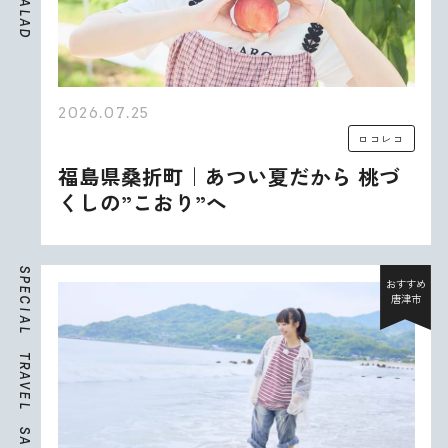
A
L
A
D
2026.07.25
ロコレコ
福島県桑折町｜あつい夏だから 桃づ
くしの”こおり”へ
S
P
おすすめ
E
唐津市
C
I
A
L
T
R
A
V
E
L
S
A