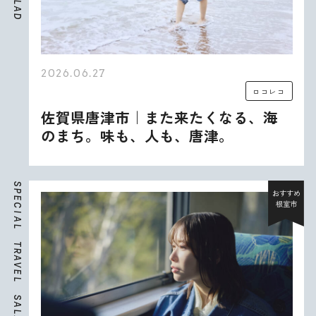
L
A
D
2026.06.27
ロコレコ
佐賀県唐津市｜また来たくなる、海
のまち。味も、人も、唐津。
S
P
おすすめ
E
根室市
C
I
A
L
T
R
A
V
E
L
S
A
L