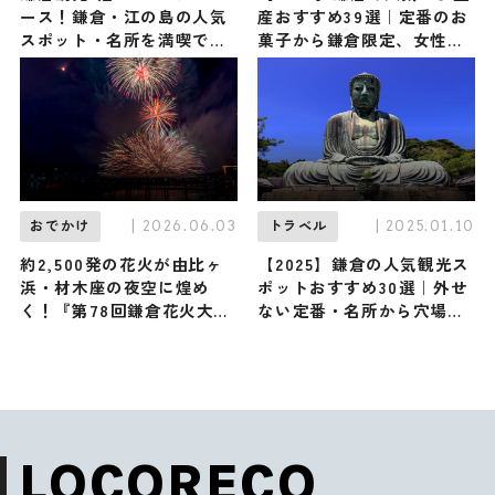
ース！鎌倉・江の島の人気
産おすすめ39選｜定番のお
スポット・名所を満喫でき
菓子から鎌倉限定、女性向
る王道プランを紹介
け、かわいい雑貨まで幅広
く紹介
| 2026.06.03
| 2025.01.10
おでかけ
トラベル
約2,500発の花火が由比ヶ
【2025】鎌倉の人気観光ス
浜・材木座の夜空に煌め
ポットおすすめ30選｜外せ
く！『第78回鎌倉花火大
ない定番・名所から穴場ま
会』が7/10開催、海面に扇
で見どころ満載の観光地を
状に広がる名物「水中花
紹介
火」も登場｜神奈川県鎌倉
市
LOCORECO