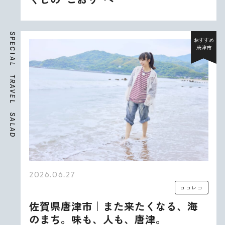
S
P
おすすめ
E
唐津市
C
I
A
L
T
R
A
V
E
L
S
A
L
A
D
2026.06.27
ロコレコ
佐賀県唐津市｜また来たくなる、海
のまち。味も、人も、唐津。