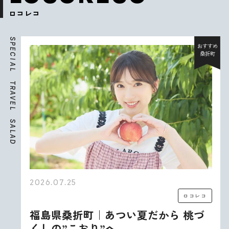
ロコレコ
S
P
おすすめ
E
桑折町
C
I
A
L
T
R
A
V
E
L
S
A
L
A
D
2026.07.25
ロコレコ
福島県桑折町｜あつい夏だから 桃づ
くしの”こおり”へ