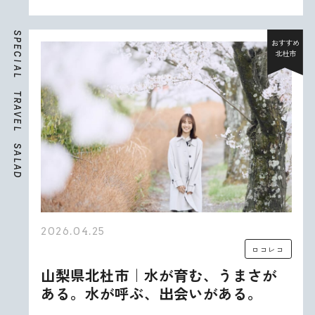
S
P
おすすめ
E
北杜市
C
I
A
L
T
R
A
V
E
L
S
A
L
A
D
2026.04.25
ロコレコ
山梨県北杜市｜水が育む、うまさが
ある。水が呼ぶ、出会いがある。