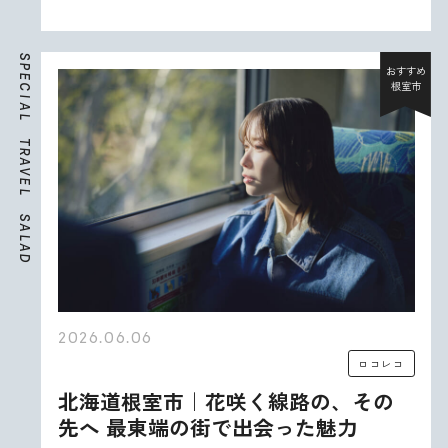
S
P
おすすめ
E
根室市
C
I
A
L
T
R
A
V
E
L
S
A
L
A
D
2026.06.06
ロコレコ
北海道根室市｜花咲く線路の、その
先へ 最東端の街で出会った魅力