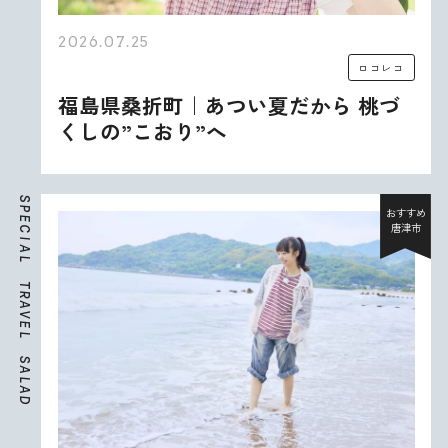
2026.07.25
ロコレコ
福島県桑折町｜あつい夏だから 桃づ
くしの”こおり”へ
S
P
おすすめ
E
唐津市
C
I
A
L
T
R
A
V
E
L
S
A
L
A
D