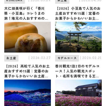
| 2026.05.09
| 2026.04.30
KOREUMA
お土産
大仁田美咲が行く『香川
【2026】小豆島で人気のお
県・小豆島』コレうまの
土産おすすめ15選｜定番の
旅！地元の人おすすめのご
お菓子からかわいいお土
当地名物グルメ6選 2025年
産・ばらまき用まで幅広く
5月9日放送
紹介
| 2026.02.27
| 2026.02.21
お土産
モデルコース
【2026】高松で人気のお土
香川観光1泊2日のモデルコ
産おすすめ15選｜定番のお
ース！人気の観光スポッ
菓子からかわいいお土産・
ト・名所を満喫できる王道
ばらまき用まで幅広く紹介
の旅程を紹介