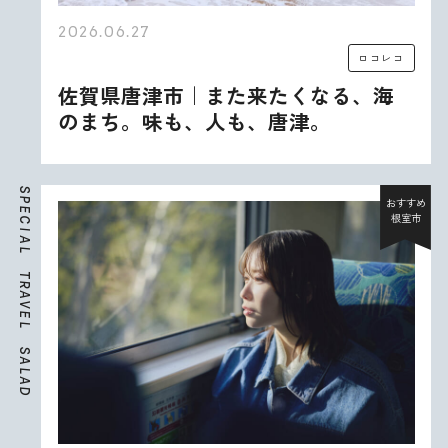
2026.06.27
ロコレコ
佐賀県唐津市｜また来たくなる、海
のまち。味も、人も、唐津。
S
P
おすすめ
E
根室市
C
I
A
L
T
R
A
V
E
L
S
A
L
A
D