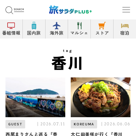
番組情報
国内旅
海外旅
マルシェ
ストア
宿泊
tag
香川
| 2026.07.11
| 2026.06.06
GUEST
KOREUMA
西尾まりさんと巡る『香
大仁田美咲が行く『香川