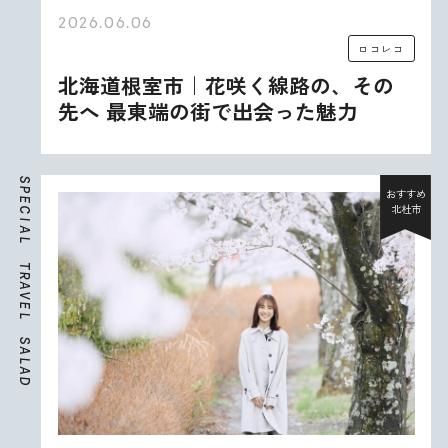
2026.06.06
ロコレコ
北海道根室市｜花咲く線路の、その
先へ 最東端の街で出会った魅力
S
P
おすすめ
E
北杜市
C
I
A
L
T
R
A
V
E
L
S
A
L
A
D