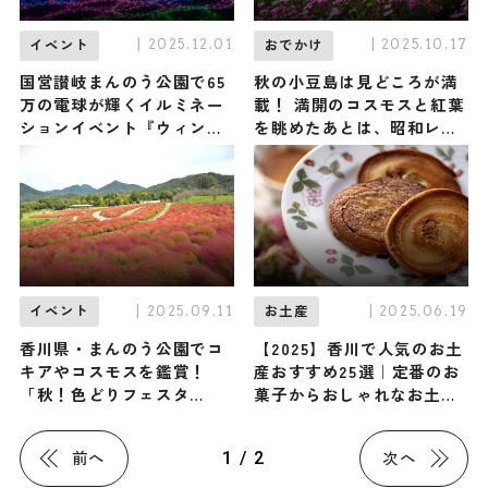
| 2025.12.01
| 2025.10.17
イベント
おでかけ
国営讃岐まんのう公園で65
秋の小豆島は見どころが満
万の電球が輝くイルミネー
載！ 満開のコスモスと紅葉
ションイベント『ウィンタ
を眺めたあとは、昭和レト
ーファンタジー』が開催
ロな街並みを夕暮れまで探
中！ 今年のテーマは「空と
索しよう
海をむすぶ光」
| 2025.09.11
| 2025.06.19
イベント
お土産
香川県・まんのう公園でコ
【2025】香川で人気のお土
キアやコスモスを鑑賞！
産おすすめ25選｜定番のお
「秋！色どりフェスタ
菓子からおしゃれなお土
2025」が9月13日（土）か
産・雑貨まで幅広く紹介
ら開催
1 / 2
前へ
次へ