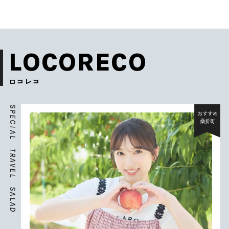
LOCORECO
ロコレコ
S
P
おすすめ
E
桑折町
C
I
A
L
T
R
A
V
E
L
S
A
L
A
D