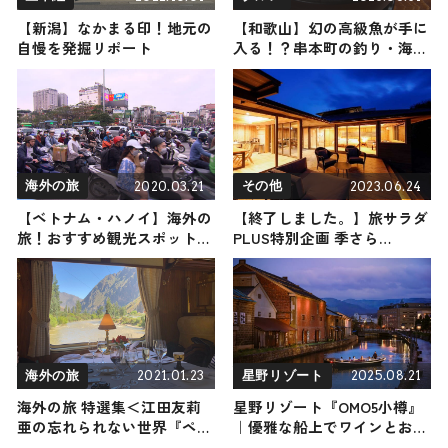
【新潟】なかまる印！地元の
【和歌山】幻の高級魚が手に
自慢を発掘リポート
入る！？串本町の釣り・海
鮮・マリンスポーツ
2020.03.21
2023.06.24
海外の旅
その他
【ベトナム・ハノイ】海外の
【終了しました。】旅サラダ
旅！おすすめ観光スポットや
PLUS特別企画 季さら
グルメをリポート
Oneness-ワンネス- 一泊二
日宿泊券が当たる！抽選で2
組様に一泊二日（旬の味覚
BBQスタイルの夕食付）のペ
ア宿泊券をプレゼント！
2021.01.23
2025.08.21
海外の旅
星野リゾート
海外の旅 特選集＜江田友莉
星野リゾート『OMO5小樽』
亜の忘れられない世界『ペル
｜優雅な船上でワインとお寿
ー編』＞
司のマリアージュを味わう