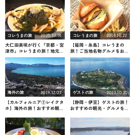
「小樽運河ワインクルージン
グ」開催
2025.10.18
2016.10.22
コレうまの旅
コレうまの旅
大仁田美咲が行く『京都・宮
【福岡・糸島】コレうまの
津市』コレうまの旅！地元の
旅！ご当地名物グルメをお届
人おすすめのご当地名物グル
け
メ4選 2025年10月18日放送
2019.12.07
2023.10.21
海外の旅
ゲストの旅
【カルフォルニア②レイクタ
【静岡・伊豆】ゲストの旅！
ホ】海外の旅！おすすめ観光
おすすめの観光・グルメをご
スポットやグルメをリポート
紹介 2023年10月21日放送